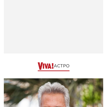
АСТРО