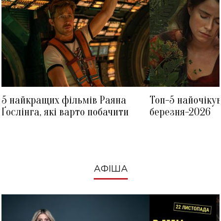
5 найкращих фільмів Раяна
Топ-5 найочіку
Ґослінга, які варто побачити
березня-2026
АФІША