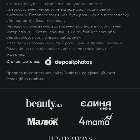
Інтернет-ресурсів – пряме для пошукових систем
гіперпосилання, не закрите від індексації пошуковими
системами. Гіперпосилання має бути розміщене в підзаголовку
або першому абзаці матеріалу.
Передрук, копіювання, відтворення або інше використання
матеріалів, які містять посилання на rexfeatures.com або
depositphotos.com, суворо заборонені.
Матеріали із позначками
!
та
P
розміщені на правах реклами.
Редакція не несе відповідальності за достовірність цієї
інформації.
Стокові фото від:
Правила використання сайту
Політика конфіденційності
Редакційна політика