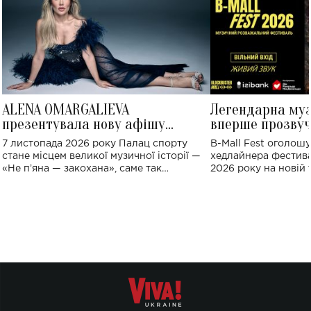
ALENA OMARGALIEVA
Легендарна му
презентувала нову афішу
вперше прозвуч
великого концерту в Палаці
Україні: де від
7 листопада 2026 року Палац спорту
B-Mall Fest оголош
спорту
стане місцем великої музичної історії —
хедлайнера фестива
«Не пʼяна — закохана», саме так
2026 року на новій т
символічно названо майбутній концерт
stage відбудеться у
ALENA OMARGALIEVA.
ENIGMA VOICES' OR