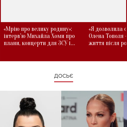
«Мрію про велику родину»:
«Я дозволила с
інтерв'ю Михайла Хоми про
Олена Тополя 
плани, концерти для ЗСУ і
життя після р
зміни під час війни
ДОСЬЄ