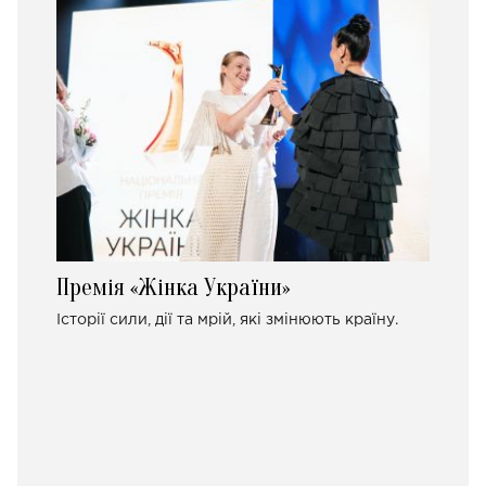
Премія «Жінка України»
Історії сили, дії та мрій, які змінюють країну.