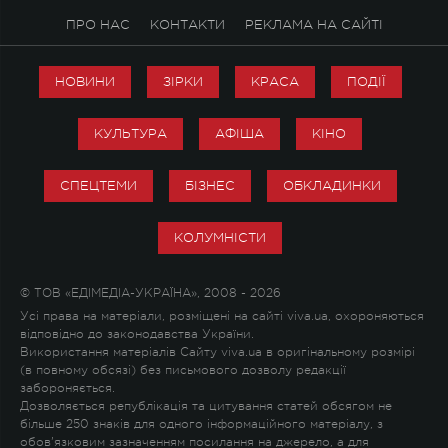
ПРО НАС
КОНТАКТИ
РЕКЛАМА НА САЙТІ
НОВИНИ
ЗІРКИ
КРАСА
ПОДІЇ
КУЛЬТУРА
АФІША
КІНО
СПЕЦТЕМИ
БІЗНЕС
ОБКЛАДИНКИ
КОЛУМНІСТИ
© ТОВ «ЕДІМЕДІА-УКРАЇНА», 2008 - 2026
Усі права на матеріали, розміщені на сайті viva.ua, охороняються
відповідно до законодавства України.
Використання матеріалів Сайту viva.ua в оригінальному розмірі
(в повному обсязі) без письмового дозволу редакції
забороняється.
Дозволяється републікація та цитування статей обсягом не
більше 250 знаків для одного інформаційного матеріалу, з
обов'язковим зазначенням посилання на джерело, а для