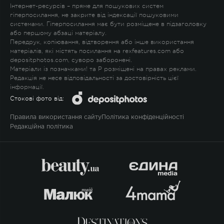
Інтернет-ресурсів – пряме для пошукових систем
гіперпосилання, не закрите від індексації пошуковими
системами. Гіперпосилання має бути розміщене в підзаголовку
або першому абзаці матеріалу.
Передрук, копіювання, відтворення або інше використання
матеріалів, які містять посилання на rexfeatures.com або
depositphotos.com, суворо заборонені.
Матеріали із позначками
!
та
P
розміщені на правах реклами.
Редакція не несе відповідальності за достовірність цієї
інформації.
Стокові фото від:
Правила використання сайту
Політика конфіденційності
Редакційна політика