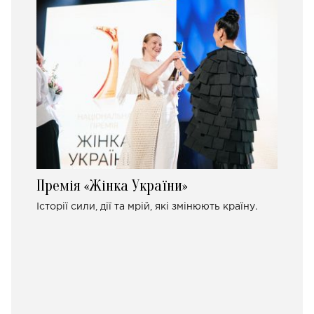
Премія «Жінка України»
Історії сили, дії та мрій, які змінюють країну.