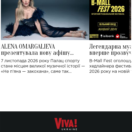
ALENA OMARGALIEVA
Легендарна му
презентувала нову афішу
вперше прозвуч
великого концерту в Палаці
Україні: де від
7 листопада 2026 року Палац спорту
B-Mall Fest оголош
спорту
стане місцем великої музичної історії —
хедлайнера фестива
«Не пʼяна — закохана», саме так
2026 року на новій т
символічно названо майбутній концерт
stage відбудеться у
ALENA OMARGALIEVA.
ENIGMA VOICES' OR