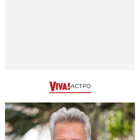
АСТРО