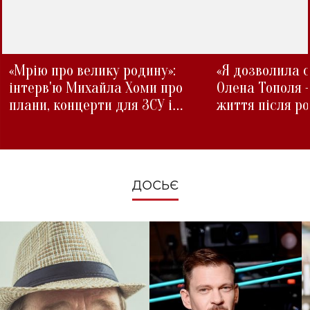
«Мрію про велику родину»:
«Я дозволила с
інтерв'ю Михайла Хоми про
Олена Тополя 
плани, концерти для ЗСУ і
життя після р
зміни під час війни
ДОСЬЄ