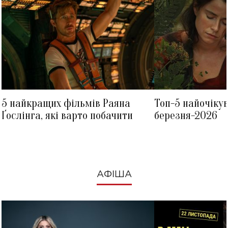
5 найкращих фільмів Раяна
Топ-5 найочіку
Ґослінга, які варто побачити
березня-2026
АФІША