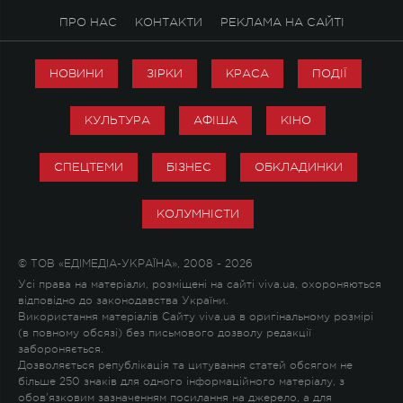
ПРО НАС
КОНТАКТИ
РЕКЛАМА НА САЙТІ
НОВИНИ
ЗІРКИ
КРАСА
ПОДІЇ
КУЛЬТУРА
АФІША
КІНО
СПЕЦТЕМИ
БІЗНЕС
ОБКЛАДИНКИ
КОЛУМНІСТИ
© ТОВ «ЕДІМЕДІА-УКРАЇНА», 2008 - 2026
Усі права на матеріали, розміщені на сайті viva.ua, охороняються
відповідно до законодавства України.
Використання матеріалів Сайту viva.ua в оригінальному розмірі
(в повному обсязі) без письмового дозволу редакції
забороняється.
Дозволяється републікація та цитування статей обсягом не
більше 250 знаків для одного інформаційного матеріалу, з
обов'язковим зазначенням посилання на джерело, а для