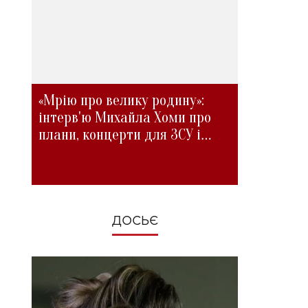
«Мрію про велику родину»:
інтерв'ю Михайла Хоми про
плани, концерти для ЗСУ і
зміни під час війни
ДОСЬЄ