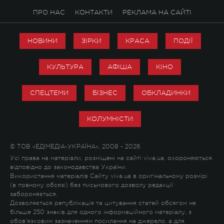
ПРО НАС
КОНТАКТИ
РЕКЛАМА НА САЙТІ
НОВИНИ
ЗІРКИ
КРАСА
ПОДІЇ
КУЛЬТУРА
АФІША
КІНО
СПЕЦТЕМИ
БІЗНЕС
ОБКЛАДИНКИ
КОЛУМНІСТИ
© ТОВ «ЕДІМЕДІА-УКРАЇНА», 2008 - 2026
Усі права на матеріали, розміщені на сайті viva.ua, охороняються
відповідно до законодавства України.
Використання матеріалів Сайту viva.ua в оригінальному розмірі
(в повному обсязі) без письмового дозволу редакції
забороняється.
Дозволяється републікація та цитування статей обсягом не
більше 250 знаків для одного інформаційного матеріалу, з
обов'язковим зазначенням посилання на джерело, а для