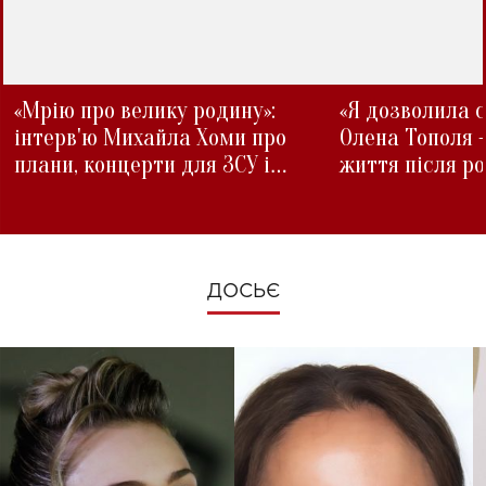
«Мрію про велику родину»:
«Я дозволила с
інтерв'ю Михайла Хоми про
Олена Тополя 
плани, концерти для ЗСУ і
життя після р
зміни під час війни
ДОСЬЄ