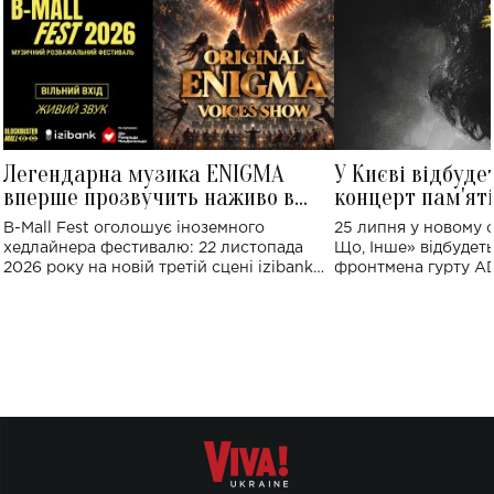
Легендарна музика ENIGMA
У Києві відбуде
вперше прозвучить наживо в
концерт пам'ят
Україні: де відбудеться концерт
Клименка: понад
B-Mall Fest оголошує іноземного
25 липня у новому o
виконають пісн
хедлайнера фестивалю: 22 листопада
Що, Інше» відбудеть
2026 року на новій третій сцені izibank
фронтмена гурту A
stage відбудеться українська прем'єра
Клименка. Це буде 
ENIGMA VOICES' ORIGINAL LIVE SHOW.
вечір, присвячений 
творчість стала си
справжньої любові д