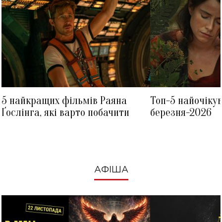
5 найкращих фільмів Раяна
Топ-5 найочіку
Ґослінга, які варто побачити
березня-2026
АФІША