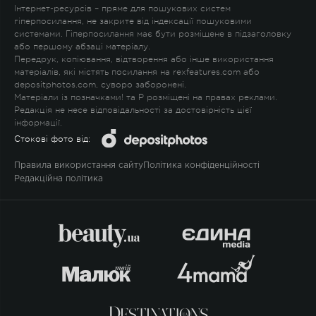
Інтернет-ресурсів – пряме для пошукових систем
гіперпосилання, не закрите від індексації пошуковими
системами. Гіперпосилання має бути розміщене в підзаголовку
або першому абзаці матеріалу.
Передрук, копіювання, відтворення або інше використання
матеріалів, які містять посилання на rexfeatures.com або
depositphotos.com, суворо заборонені.
Матеріали із позначками
!
та
P
розміщені на правах реклами.
Редакція не несе відповідальності за достовірність цієї
інформації.
Стокові фото від:
Правила використання сайту
Політика конфіденційності
Редакційна політика