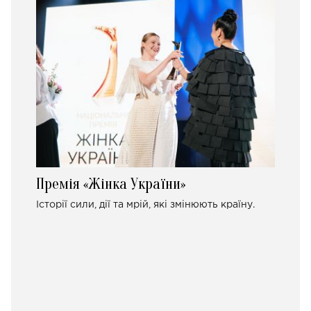
Премія «Жінка України»
Історії сили, дії та мрій, які змінюють країну.