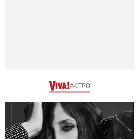
АСТРО