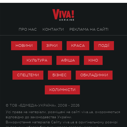
ПРО НАС
КОНТАКТИ
РЕКЛАМА НА САЙТІ
НОВИНИ
ЗІРКИ
КРАСА
ПОДІЇ
КУЛЬТУРА
АФІША
КІНО
СПЕЦТЕМИ
БІЗНЕС
ОБКЛАДИНКИ
КОЛУМНІСТИ
© ТОВ «ЕДІМЕДІА-УКРАЇНА», 2008 - 2026
Усі права на матеріали, розміщені на сайті viva.ua, охороняються
відповідно до законодавства України.
Використання матеріалів Сайту viva.ua в оригінальному розмірі