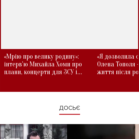
«Мрію про велику родину»:
«Я дозволила с
інтерв'ю Михайла Хоми про
Олена Тополя 
плани, концерти для ЗСУ і
життя після р
зміни під час війни
ДОСЬЄ