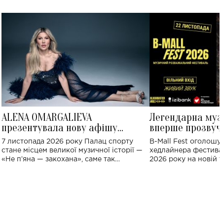
ALENA OMARGALIEVA
Легендарна му
презентувала нову афішу
вперше прозвуч
великого концерту в Палаці
Україні: де від
7 листопада 2026 року Палац спорту
B-Mall Fest оголош
спорту
стане місцем великої музичної історії —
хедлайнера фестива
«Не пʼяна — закохана», саме так
2026 року на новій т
символічно названо майбутній концерт
stage відбудеться у
ALENA OMARGALIEVA.
ENIGMA VOICES' OR