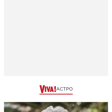
АСТРО