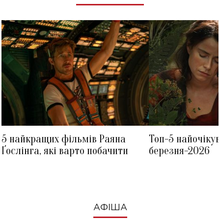
5 найкращих фільмів Раяна
Топ-5 найочіку
Ґослінга, які варто побачити
березня-2026
АФІША