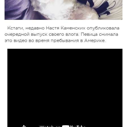
Кстати, недавно Настя Каменских опубликовала
очередной выпуск своего влога. Певица снимала
это видео во время пребывания в Америке.