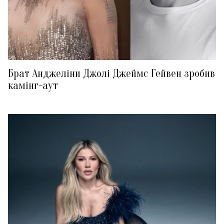
Брат Анджеліни Джолі Джеймс Гейвен зробив
камінг-аут