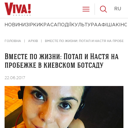
RU
НОВИНИ
ЗІРКИ
КРАСА
ПОДІЇ
КУЛЬТУРА
АФІША
КІНО
ГОЛОВНА
АРХІВ
ВМЕСТЕ ПО ЖИЗНИ: ПОТАП И НАСТЯ НА ПРОБЕЖ
Вместе по жизни: Потап и Настя на
пробежке в киевском ботсаду
22.06.2017