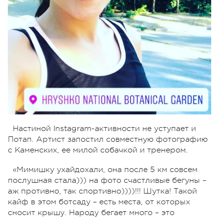
Настиной Instagram-активности не уступает и
Потап. Артист запостил совместную фотографию
с Каменских, ее милой собачкой и тренером.
«Мимишку ухайдохали, она после 5 км совсем
послушная стала))) на фото счастливые бегуны –
аж противно, так спортивно))))!!! Шутка! Такой
кайф в этом ботсаду – есть места, от которых
сносит крышу. Народу бегает много – это