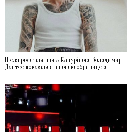
Після розставання з Кацуріною: Володимир
Дантес показався з новою обраницею