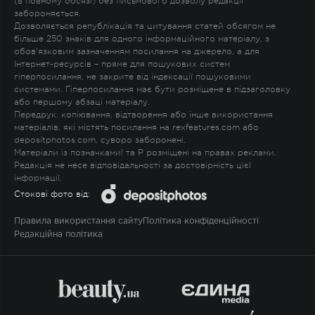
(в повному обсязі) без письмового дозволу редакції
забороняється.
Дозволяється републікація та цитування статей обсягом не
більше 250 знаків для одного інформаційного матеріалу, з
обов'язковим зазначенням посилання на джерело, а для
Інтернет-ресурсів – пряме для пошукових систем
гіперпосилання, не закрите від індексації пошуковими
системами. Гіперпосилання має бути розміщене в підзаголовку
або першому абзаці матеріалу.
Передрук, копіювання, відтворення або інше використання
матеріалів, які містять посилання на rexfeatures.com або
depositphotos.com, суворо заборонені.
Матеріали із позначками
!
та
P
розміщені на правах реклами.
Редакція не несе відповідальності за достовірність цієї
інформації.
Стокові фото від:
Правила використання сайту
Політика конфіденційності
Редакційна політика