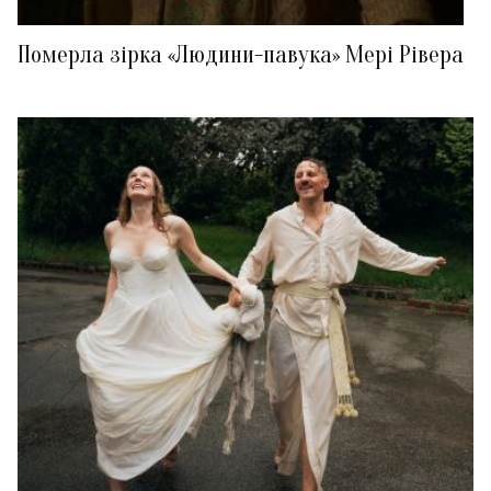
Померла зірка «Людини-павука» Мері Рівера