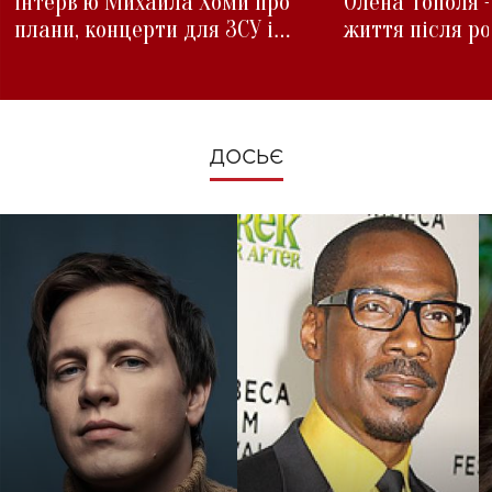
інтерв'ю Михайла Хоми про
Олена Тополя 
плани, концерти для ЗСУ і
життя після р
зміни під час війни
ДОСЬЄ