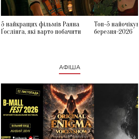
5 найкращих фільмів Раяна
Топ-5 найочіку
Ґослінга, які варто побачити
березня-2026
АФІША