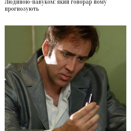
Людиною-павуком: який гонорар йому
прогнозують