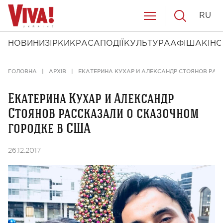
RU
НОВИНИ
ЗІРКИ
КРАСА
ПОДІЇ
КУЛЬТУРА
АФІША
КІНО
ГОЛОВНА
АРХІВ
ЕКАТЕРИНА КУХАР И АЛЕКСАНДР СТОЯНОВ РАС
Екатерина Кухар и Александр
Стоянов рассказали о сказочном
городке в США
26.12.2017