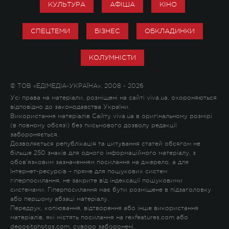
КУЛЬТУРА
АФІША
КІНО
СПЕЦТЕМИ
БІЗНЕС
ОБКЛАДИНКИ
КОЛУМНІСТИ
© ТОВ «ЕДІМЕДІА-УКРАЇНА», 2008 - 2026
Усі права на матеріали, розміщені на сайті viva.ua, охороняються
відповідно до законодавства України.
Використання матеріалів Сайту viva.ua в оригінальному розмірі
(в повному обсязі) без письмового дозволу редакції
забороняється.
Дозволяється републікація та цитування статей обсягом не
більше 250 знаків для одного інформаційного матеріалу, з
обов'язковим зазначенням посилання на джерело, а для
Інтернет-ресурсів – пряме для пошукових систем
гіперпосилання, не закрите від індексації пошуковими
системами. Гіперпосилання має бути розміщене в підзаголовку
або першому абзаці матеріалу.
Передрук, копіювання, відтворення або інше використання
матеріалів, які містять посилання на rexfeatures.com або
depositphotos.com, суворо заборонені.