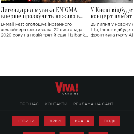
Легендарна музика ENIGMA
У Києві відбуде
вперше прозвучить наживо в
концерт пам'ят
Україні: де відбудеться концерт
Клименка: понад
B-Mall Fest оголошує іноземного
25 липня у новому o
виконають пісн
хедлайнера фестивалю: 22 листопада
Що, Інше» відбудеть
2026 року на новій третій сцені izibank
фронтмена гурту A
stage відбудеться українська прем'єра
Клименка. Це буде 
ENIGMA VOICES' ORIGINAL LIVE SHOW.
вечір, присвячений 
творчість стала си
справжньої любові д
ПРО НАС
КОНТАКТИ
РЕКЛАМА НА САЙТІ
НОВИНИ
ЗІРКИ
КРАСА
ПОДІЇ