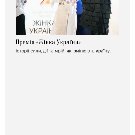
Премія «Жінка України»
Історії сили, дії та мрій, які змінюють країну.