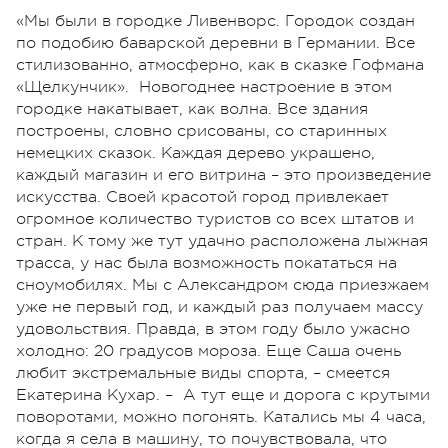
«Мы были в городке Ливенворс. Городок создан
по подобию баварской деревни в Германии. Все
стилизованно, атмосферно, как в сказке Гофмана
«Щелкунчик». Новогоднее настроение в этом
городке накатывает, как волна. Все здания
построены, словно срисованы, со старинных
немецких сказок. Каждая дерево украшено,
каждый магазин и его витрина – это произведение
искусства. Своей красотой город привлекает
огромное количество туристов со всех штатов и
стран. К тому же тут удачно расположена лыжная
трасса, у нас была возможность покататься на
сноумобилях. Мы с Александром сюда приезжаем
уже не первый год, и каждый раз получаем массу
удовольствия. Правда, в этом году было ужасно
холодно: 20 градусов мороза. Еще Саша очень
любит экстремальные виды спорта, – смеется
Екатерина Кухар. – А тут еще и дорога с крутыми
поворотами, можно погонять. Катались мы 4 часа,
когда я села в машину, то почувствовала, что