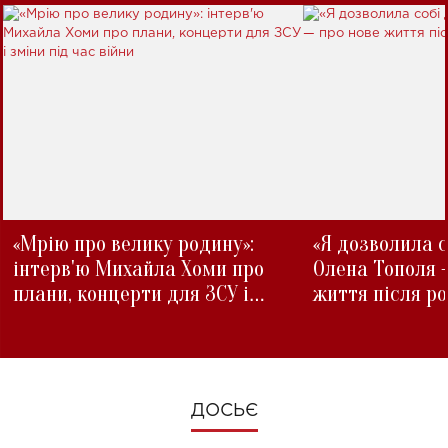
«Мрію про велику родину»:
«Я дозволила с
інтерв'ю Михайла Хоми про
Олена Тополя 
плани, концерти для ЗСУ і
життя після р
зміни під час війни
ДОСЬЄ