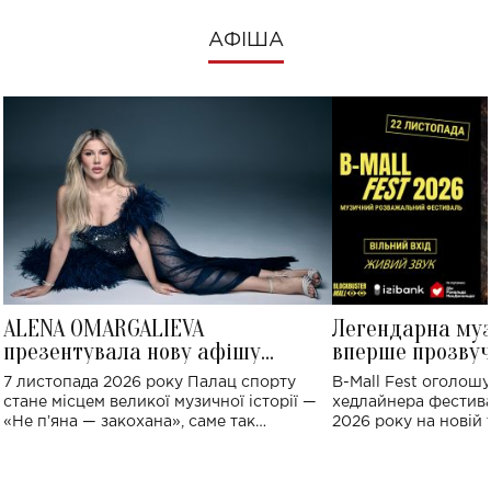
АФІША
ALENA OMARGALIEVA
Легендарна му
презентувала нову афішу
вперше прозвуч
великого концерту в Палаці
Україні: де від
7 листопада 2026 року Палац спорту
B-Mall Fest оголош
спорту
стане місцем великої музичної історії —
хедлайнера фестива
«Не пʼяна — закохана», саме так
2026 року на новій т
символічно названо майбутній концерт
stage відбудеться у
ALENA OMARGALIEVA.
ENIGMA VOICES' OR