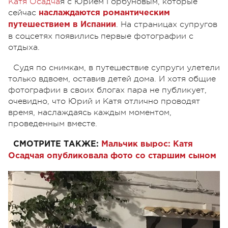
Катя Осадча
я с Юрием Горбуновым, которые
сейчас
наслаждаются романтическим
. На страницах супругов
путешествием в Испании
в соцсетях появились первые фотографии с
отдыха.
Судя по снимкам, в путешествие супруги улетели
только вдвоем, оставив детей дома. И хотя общие
фотографии в своих блогах пара не публикует,
очевидно, что Юрий и Катя отлично проводят
время, наслаждаясь каждым моментом,
проведенным вместе.
СМОТРИТЕ ТАКЖЕ:
Мальчик вырос: Катя
Осадчая опубликовала фото со старшим сыном