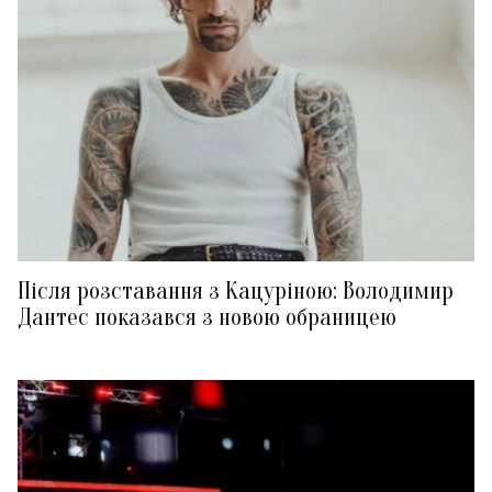
Після розставання з Кацуріною: Володимир
Дантес показався з новою обраницею