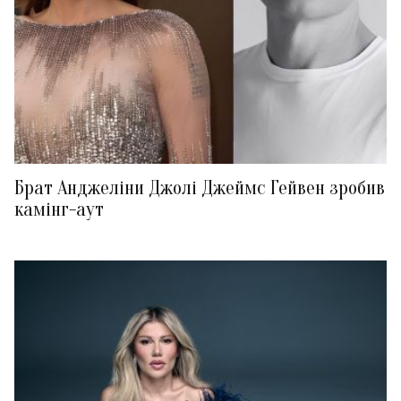
Брат Анджеліни Джолі Джеймс Гейвен зробив
камінг-аут