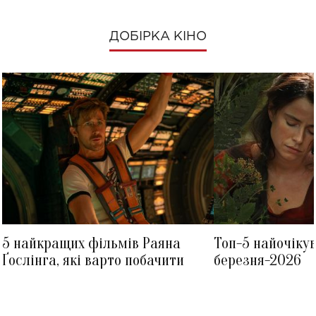
ДОБІРКА КІНО
5 найкращих фільмів Раяна
Топ-5 найочіку
Ґослінга, які варто побачити
березня-2026