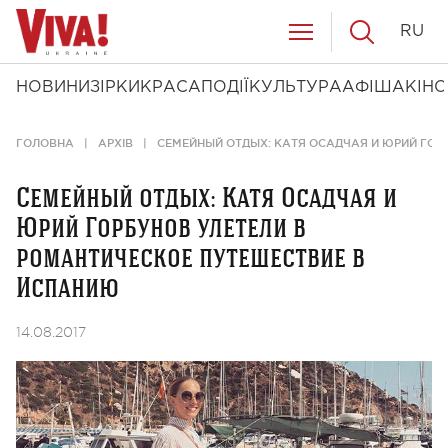
RU
НОВИНИ
ЗІРКИ
КРАСА
ПОДІЇ
КУЛЬТУРА
АФІША
КІНО
ГОЛОВНА
АРХІВ
СЕМЕЙНЫЙ ОТДЫХ: КАТЯ ОСАДЧАЯ И ЮРИЙ ГОР
Семейный отдых: Катя Осадчая и
Юрий Горбунов улетели в
романтическое путешествие в
Испанию
14.08.2017