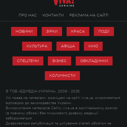
ПРО НАС
КОНТАКТИ
РЕКЛАМА НА САЙТІ
НОВИНИ
ЗІРКИ
КРАСА
ПОДІЇ
КУЛЬТУРА
АФІША
КІНО
СПЕЦТЕМИ
БІЗНЕС
ОБКЛАДИНКИ
КОЛУМНІСТИ
© ТОВ «ЕДІМЕДІА-УКРАЇНА», 2008 - 2026
Усі права на матеріали, розміщені на сайті viva.ua, охороняються
відповідно до законодавства України.
Використання матеріалів Сайту viva.ua в оригінальному розмірі
(в повному обсязі) без письмового дозволу редакції
забороняється.
Дозволяється републікація та цитування статей обсягом не