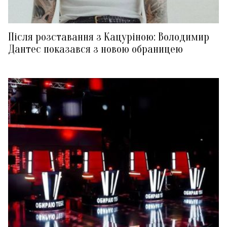
Після розставання з Кацуріною: Володимир
Дантес показався з новою обраницею