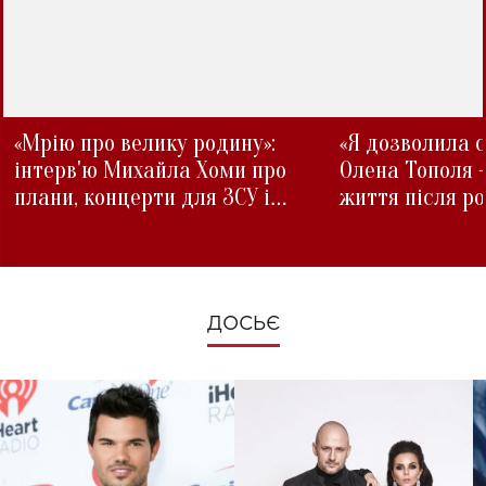
«Мрію про велику родину»:
«Я дозволила с
інтерв'ю Михайла Хоми про
Олена Тополя 
плани, концерти для ЗСУ і
життя після р
зміни під час війни
ДОСЬЄ