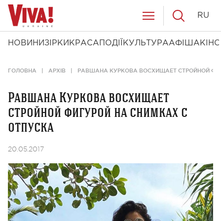
RU
НОВИНИ
ЗІРКИ
КРАСА
ПОДІЇ
КУЛЬТУРА
АФІША
КІНО
ГОЛОВНА
АРХІВ
РАВШАНА КУРКОВА ВОСХИЩАЕТ СТРОЙНОЙ ФИГ
Равшана Куркова восхищает
стройной фигурой на снимках с
отпуска
20.05.2017