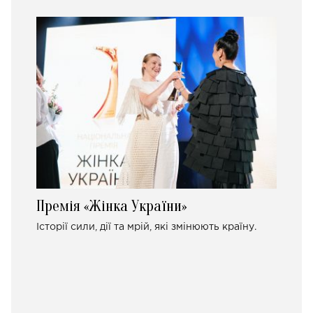
Премія «Жінка України»
Історії сили, дії та мрій, які змінюють країну.