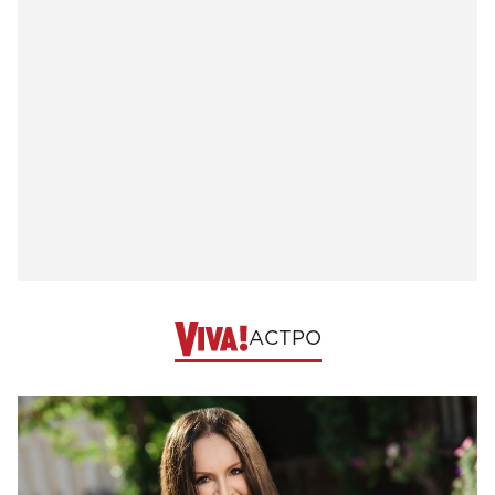
АСТРО