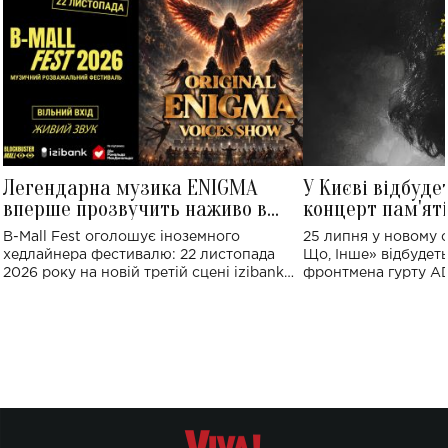
Легендарна музика ENIGMA
У Києві відбуде
вперше прозвучить наживо в
концерт пам'ят
Україні: де відбудеться концерт
Клименка: понад
B-Mall Fest оголошує іноземного
25 липня у новому o
виконають пісн
хедлайнера фестивалю: 22 листопада
Що, Інше» відбудеть
2026 року на новій третій сцені izibank
фронтмена гурту A
stage відбудеться українська прем'єра
Клименка. Це буде 
ENIGMA VOICES' ORIGINAL LIVE SHOW.
вечір, присвячений 
творчість стала си
справжньої любові д