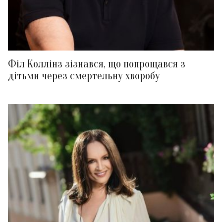
Філ Коллінз зізнався, що попрощався з
дітьми через смертельну хворобу