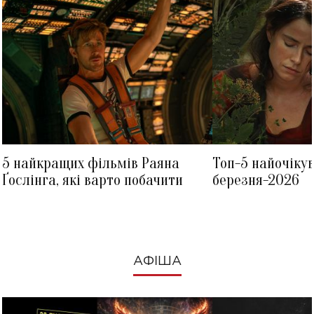
5 найкращих фільмів Раяна
Топ-5 найочіку
Ґослінга, які варто побачити
березня-2026
АФІША