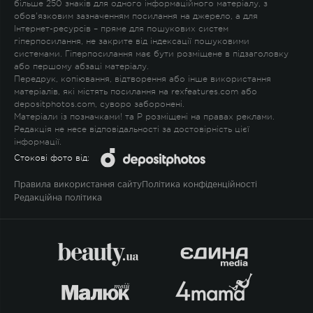
більше 250 знаків для одного інформаційного матеріалу, з
обов'язковим зазначенням посилання на джерело, а для
Інтернет-ресурсів – пряме для пошукових систем
гіперпосилання, не закрите від індексації пошуковими
системами. Гіперпосилання має бути розміщене в підзаголовку
або першому абзаці матеріалу.
Передрук, копіювання, відтворення або інше використання
матеріалів, які містять посилання на rexfeatures.com або
depositphotos.com, суворо заборонені.
Матеріали із позначками
!
та
P
розміщені на правах реклами.
Редакція не несе відповідальності за достовірність цієї
інформації.
Стокові фото від:
Правила використання сайту
Політика конфіденційності
Редакційна політика