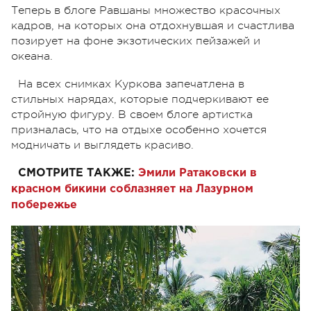
Теперь в блоге Равшаны множество красочных
кадров, на которых она отдохнувшая и счастлива
позирует на фоне экзотических пейзажей и
океана.
На всех снимках Куркова запечатлена в
стильных нарядах, которые подчеркивают ее
стройную фигуру. В своем блоге артистка
призналась, что на отдыхе особенно хочется
модничать и выглядеть красиво.
СМОТРИТЕ ТАКЖЕ:
Эмили Ратаковски в
красном бикини соблазняет на Лазурном
побережье