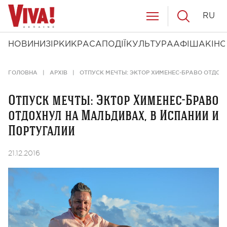
RU
НОВИНИ
ЗІРКИ
КРАСА
ПОДІЇ
КУЛЬТУРА
АФІША
КІНО
ГОЛОВНА
АРХІВ
ОТПУСК МЕЧТЫ: ЭКТОР ХИМЕНЕС-БРАВО ОТДОХ
Отпуск мечты: Эктор Хименес-Браво
отдохнул на Мальдивах, в Испании и
Португалии
21.12.2016