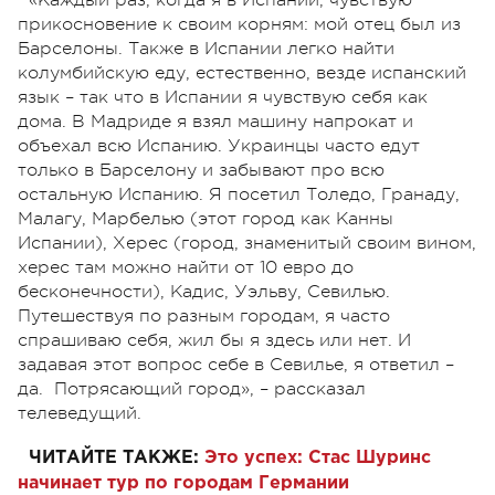
«Каждый раз, когда я в Испании, чувствую
прикосновение к своим корням: мой отец был из
Барселоны. Также в Испании легко найти
колумбийскую еду, естественно, везде испанский
язык – так что в Испании я чувствую себя как
дома. В Мадриде я взял машину напрокат и
объехал всю Испанию. Украинцы часто едут
только в Барселону и забывают про всю
остальную Испанию. Я посетил Толедо, Гранаду,
Малагу, Марбелью (этот город как Канны
Испании), Херес (город, знаменитый своим вином,
херес там можно найти от 10 евро до
бесконечности), Кадис, Уэльву, Севилью.
Путешествуя по разным городам, я часто
спрашиваю себя, жил бы я здесь или нет. И
задавая этот вопрос себе в Севилье, я ответил –
да. Потрясающий город», – рассказал
телеведущий.
ЧИТАЙТЕ ТАКЖЕ:
Это успех: Стас Шуринс
начинает тур по городам Германии