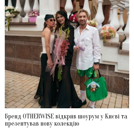
Бренд OTHERWISE відкрив шоурум у Києві та
презентував нову колекцію