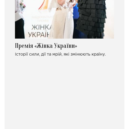
Премія «Жінка України»
Історії сили, дії та мрій, які змінюють країну.