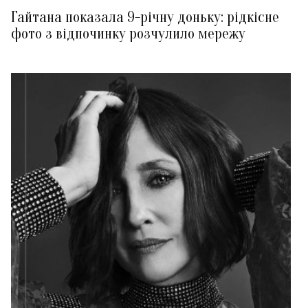
Гайтана показала 9-річну доньку: рідкісне
фото з відпочинку розчулило мережу