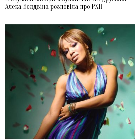
Алека Болдвіна розповіла про РХП