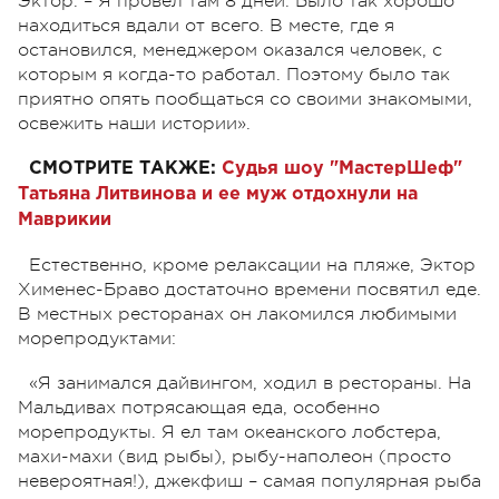
Эктор. – Я провел там 8 дней. Было так хорошо
находиться вдали от всего. В месте, где я
остановился, менеджером оказался человек, с
которым я когда-то работал. Поэтому было так
приятно опять пообщаться со своими знакомыми,
освежить наши истории».
СМОТРИТЕ ТАКЖЕ:
Судья шоу "МастерШеф"
Татьяна Литвинова и ее муж отдохнули на
Маврикии
Естественно, кроме релаксации на пляже, Эктор
Хименес-Браво достаточно времени посвятил еде.
В местных ресторанах он лакомился любимыми
морепродуктами:
«Я занимался дайвингом, ходил в рестораны. На
Мальдивах потрясающая еда, особенно
морепродукты. Я ел там океанского лобстера,
махи-махи (вид рыбы), рыбу-наполеон (просто
невероятная!), джекфиш – самая популярная рыба