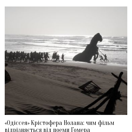
«Одіссея» Крістофера Нолана: чим фільм
відрізняється від поеми Гомера