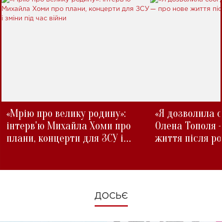
«Мрію про велику родину»:
«Я дозволила с
інтерв'ю Михайла Хоми про
Олена Тополя 
плани, концерти для ЗСУ і
життя після р
зміни під час війни
ДОСЬЄ