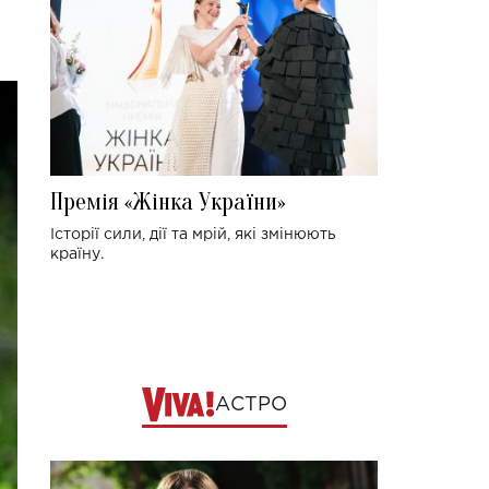
Премія «Жінка України»
Історії сили, дії та мрій, які змінюють
країну.
АСТРО