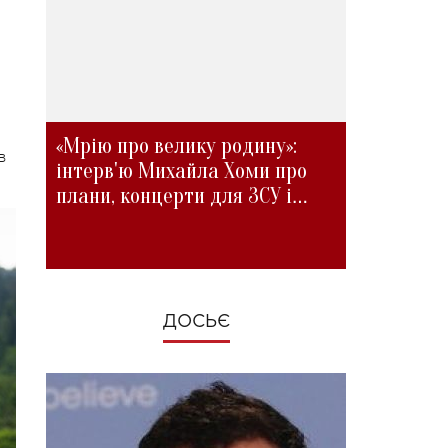
«Мрію про велику родину»:
в
інтерв'ю Михайла Хоми про
плани, концерти для ЗСУ і
зміни під час війни
ДОСЬЄ