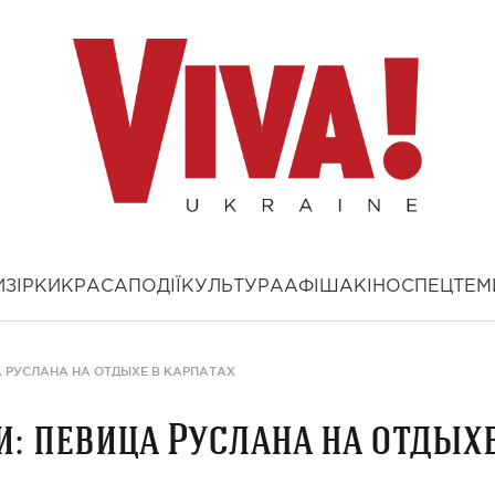
И
ЗІРКИ
КРАСА
ПОДІЇ
КУЛЬТУРА
АФІША
КІНО
СПЕЦТЕМ
А РУСЛАНА НА ОТДЫХЕ В КАРПАТАХ
и: певица Руслана на отдых