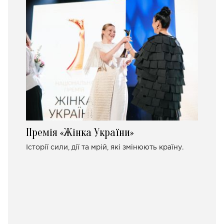
Премія «Жінка України»
Історії сили, дії та мрій, які змінюють країну.