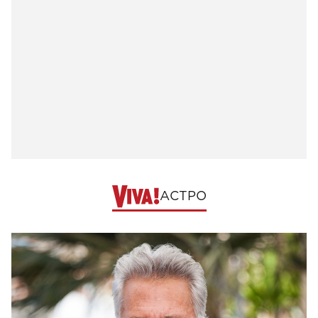
АСТРО