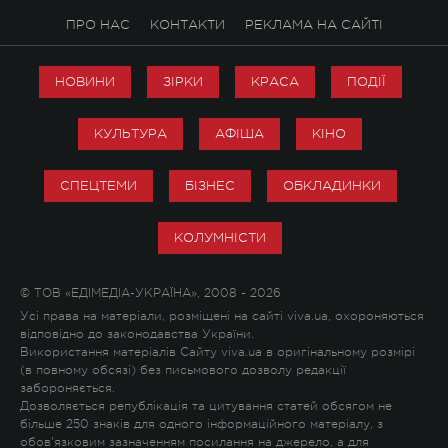
ПРО НАС
КОНТАКТИ
РЕКЛАМА НА САЙТІ
НОВИНИ
ЗІРКИ
КРАСА
ПОДІЇ
КУЛЬТУРА
АФІША
КІНО
СПЕЦТЕМИ
БІЗНЕС
ОБКЛАДИНКИ
КОЛУМНІСТИ
© ТОВ «ЕДІМЕДІА-УКРАЇНА», 2008 - 2026
Усі права на матеріали, розміщені на сайті viva.ua, охороняються
відповідно до законодавства України.
Використання матеріалів Сайту viva.ua в оригінальному розмірі
(в повному обсязі) без письмового дозволу редакції
забороняється.
Дозволяється републікація та цитування статей обсягом не
більше 250 знаків для одного інформаційного матеріалу, з
обов'язковим зазначенням посилання на джерело, а для