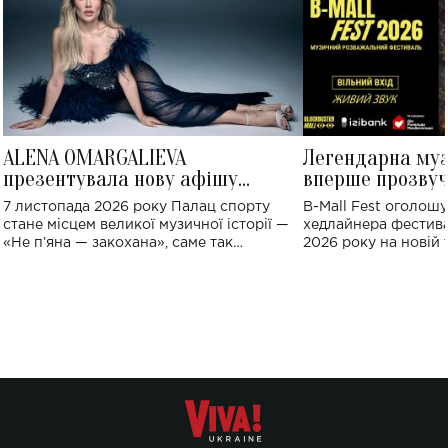
ALENA OMARGALIEVA
Легендарна му
презентувала нову афішу
вперше прозвуч
великого концерту в Палаці
Україні: де від
7 листопада 2026 року Палац спорту
B-Mall Fest оголош
спорту
стане місцем великої музичної історії —
хедлайнера фестива
«Не пʼяна — закохана», саме так
2026 року на новій т
символічно названо майбутній концерт
stage відбудеться у
ALENA OMARGALIEVA.
ENIGMA VOICES' OR