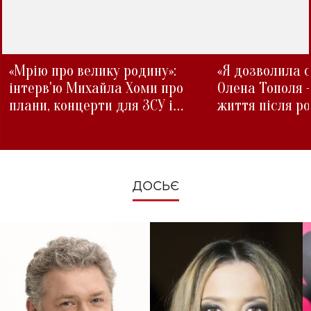
«Мрію про велику родину»:
«Я дозволила с
інтерв'ю Михайла Хоми про
Олена Тополя 
плани, концерти для ЗСУ і
життя після р
зміни під час війни
ДОСЬЄ