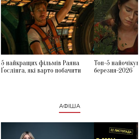
5 найкращих фільмів Раяна
Топ-5 найочіку
Ґослінга, які варто побачити
березня-2026
АФІША