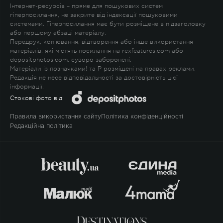
Інтернет-ресурсів – пряме для пошукових систем
гіперпосилання, не закрите від індексації пошуковими
системами. Гіперпосилання має бути розміщене в підзаголовку
або першому абзаці матеріалу.
Передрук, копіювання, відтворення або інше використання
матеріалів, які містять посилання на rexfeatures.com або
depositphotos.com, суворо заборонені.
Матеріали із позначками
!
та
P
розміщені на правах реклами.
Редакція не несе відповідальності за достовірність цієї
інформації.
Стокові фото від:
Правила використання сайту
Політика конфіденційності
Редакційна політика