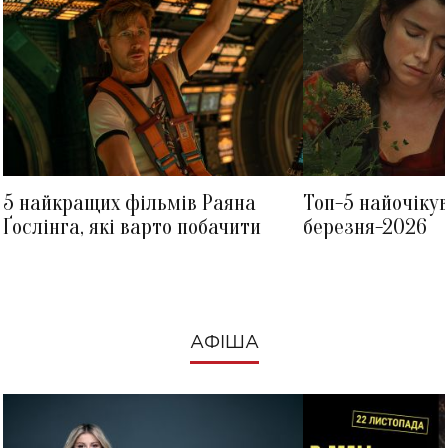
5 найкращих фільмів Раяна
Топ-5 найочіку
Ґослінга, які варто побачити
березня-2026
АФІША