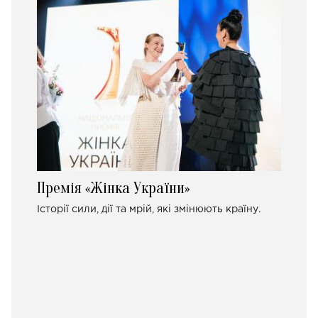
Премія «Жінка України»
Історії сили, дії та мрій, які змінюють країну.