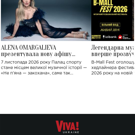
ALENA OMARGALIEVA
Легендарна му
презентувала нову афішу
вперше прозвуч
великого концерту в Палаці
Україні: де від
7 листопада 2026 року Палац спорту
B-Mall Fest оголош
спорту
стане місцем великої музичної історії —
хедлайнера фестива
«Не пʼяна — закохана», саме так
2026 року на новій т
символічно названо майбутній концерт
stage відбудеться у
ALENA OMARGALIEVA.
ENIGMA VOICES' OR