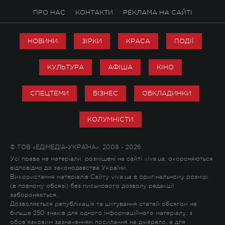
ПРО НАС
КОНТАКТИ
РЕКЛАМА НА САЙТІ
НОВИНИ
ЗІРКИ
КРАСА
ПОДІЇ
КУЛЬТУРА
АФІША
КІНО
СПЕЦТЕМИ
БІЗНЕС
ОБКЛАДИНКИ
КОЛУМНІСТИ
© ТОВ «ЕДІМЕДІА-УКРАЇНА», 2008 - 2026
Усі права на матеріали, розміщені на сайті viva.ua, охороняються
відповідно до законодавства України.
Використання матеріалів Сайту viva.ua в оригінальному розмірі
(в повному обсязі) без письмового дозволу редакції
забороняється.
Дозволяється републікація та цитування статей обсягом не
більше 250 знаків для одного інформаційного матеріалу, з
обов'язковим зазначенням посилання на джерело, а для