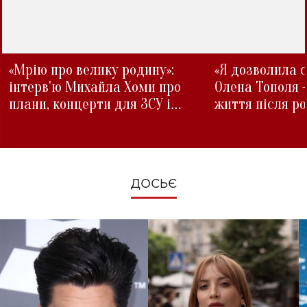
«Мрію про велику родину»:
«Я дозволила с
інтерв'ю Михайла Хоми про
Олена Тополя 
плани, концерти для ЗСУ і
життя після р
зміни під час війни
ДОСЬЄ