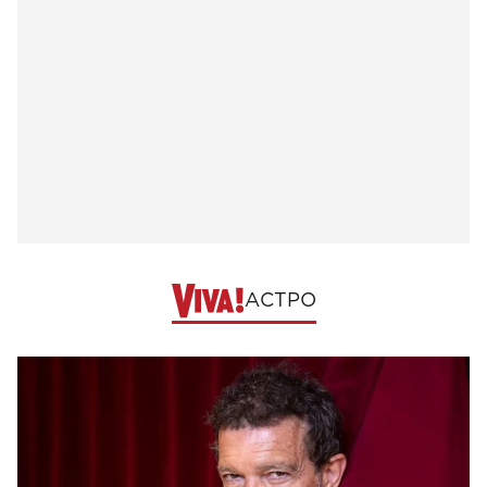
АСТРО