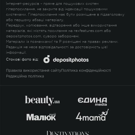
Інтернет-ресурсів – пряме для пошукових систем
гіперпосилання, не закрите від індексації пошуковими
системами. Гіперпосилання має бути розміщене в підзаголовку
або першому абзаці матеріалу.
Передрук, копіювання, відтворення або інше використання
матеріалів, які містять посилання на rexfeatures.com або
depositphotos.com, суворо заборонені.
Матеріали із позначками
!
та
P
розміщені на правах реклами.
Редакція не несе відповідальності за достовірність цієї
інформації.
Стокові фото від:
Правила використання сайту
Політика конфіденційності
Редакційна політика