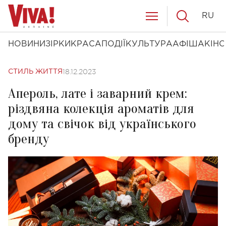
RU
НОВИНИ
ЗІРКИ
КРАСА
ПОДІЇ
КУЛЬТУРА
АФІША
КІНО
18.12.2023
СТИЛЬ ЖИТТЯ
Апероль, лате і заварний крем:
різдвяна колекція ароматів для
дому та свічок від українського
бренду