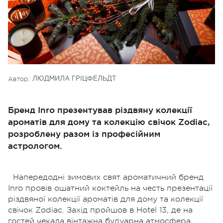
Автор:
ЛЮДМИЛА ГРІЦФЕЛЬДТ
Бренд Inro презентував різдвяну колекції
ароматів для дому та колекцію свічок Zodiac,
розроблену разом із професійним
астрологом.
Напередодні зимових свят ароматичний бренд
Inro провів ошатний коктейль на честь презентації
різдвяної колекції ароматів для дому та колекції
свічок Zodiac. Захід пройшов в Hotel 13, де на
гостей чекала вінтажна будуарна атмосфера