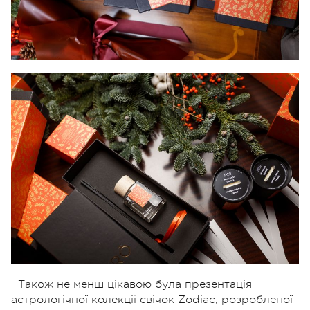
Також не менш цікавою була презентація
астрологічної колекції свічок Zodiac, розробленої