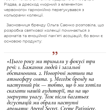
Різдва, а дрескод «чорний з елементом
червоного» гармонійно перегукувався з
кольорами колекції.
Засновниця бренду Ольга Саєнко розповіла, що
розробка святкової колекції починається з
ароматів та емоційної пам’яті асоціацій, б
о вони є
основою продукту:
«Цього року ми тримали у фокусі три
речі: 1. Бажання людей і загальні
обстановини. 2.
Новорічні мотиви та
атмосферу свята. 3. Меседж бренду на
наступний рік — тобто, що б ми хотіли
сказати нашій аудиторії, та на що
звернути увагу. Тож після багатьох
дегустацій ми обрали наступні
аромати:
Aperol Secret, Creme Patissiere,