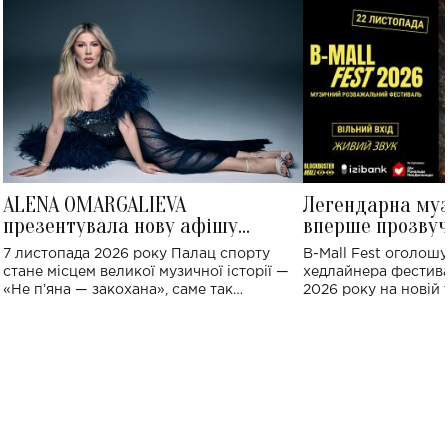
ALENA OMARGALIEVA
Легендарна му
презентувала нову афішу
вперше прозвуч
великого концерту в Палаці
Україні: де від
7 листопада 2026 року Палац спорту
B-Mall Fest оголош
спорту
стане місцем великої музичної історії —
хедлайнера фестива
«Не пʼяна — закохана», саме так
2026 року на новій т
символічно названо майбутній концерт
stage відбудеться у
ALENA OMARGALIEVA.
ENIGMA VOICES' OR