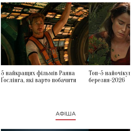
5 найкращих фільмів Раяна
Топ-5 найочіку
Ґослінга, які варто побачити
березня-2026
АФІША