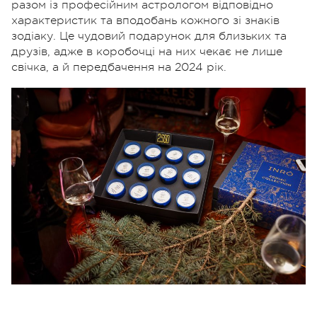
разом із професійним астрологом відповідно
характеристик та вподобань кожного зі знаків
зодіаку. Це чудовий подарунок для близьких та
друзів, адже в коробочці на них чекає не лише
свічка, а й передбачення на 2024 рік.