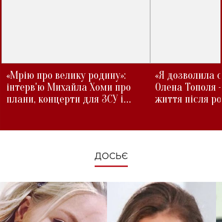
«Мрію про велику родину»:
«Я дозволила с
інтерв'ю Михайла Хоми про
Олена Тополя 
плани, концерти для ЗСУ і
життя після р
зміни під час війни
ДОСЬЄ