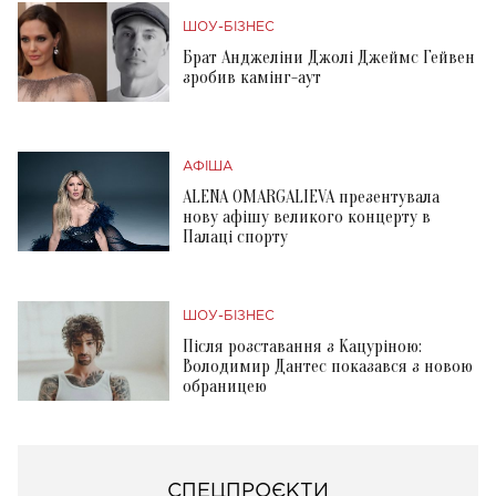
ШОУ-БІЗНЕС
Брат Анджеліни Джолі Джеймс Гейвен
зробив камінг-аут
АФІША
ALENA OMARGALIEVA презентувала
нову афішу великого концерту в
Палаці спорту
ШОУ-БІЗНЕС
Після розставання з Кацуріною:
Володимир Дантес показався з новою
обраницею
СПЕЦПРОЄКТИ