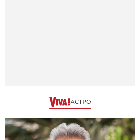
АСТРО