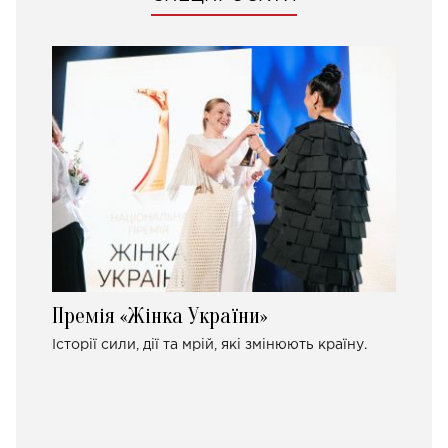
Премія «Жінка України»
Історії сили, дії та мрій, які змінюють країну.