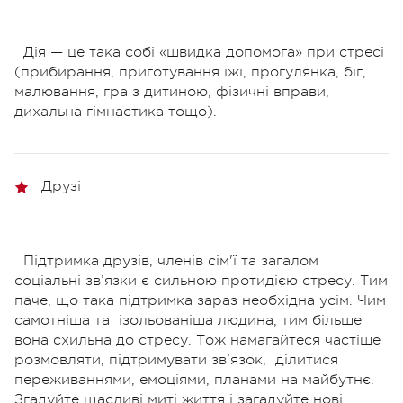
Дія — це така собі «швидка допомога» при стресі
(прибирання, приготування їжі, прогулянка, біг,
малювання, гра з дитиною, фізичні вправи,
дихальна гімнастика тощо).
Друзі
Підтримка друзів, членів сім'ї та загалом
соціальні зв’язки є сильною протидією стресу. Тим
паче, що така підтримка зараз необхідна усім. Чим
самотніша та
ізольованіша людина, тим більше
вона схильна до стресу. Тож намагайтеся частіше
розмовляти, підтримувати зв’язок,
ділитися
переживаннями, емоціями, планами на майбутнє.
Згадуйте щасливі миті життя і загадуйте нові.