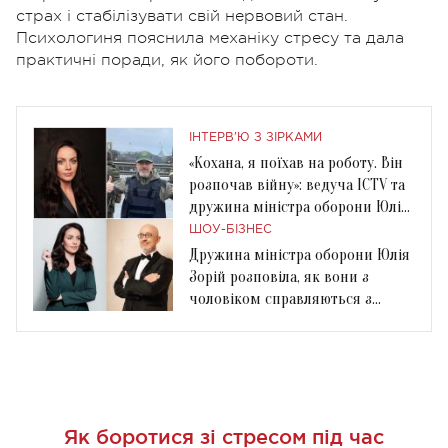
страх і стабілізувати свій нервовий стан.
Психологиня пояснила механіку стресу та дала
практичні поради, як його побороти.
ІНТЕРВ'Ю З ЗІРКАМИ
«Кохана, я поїхав на роботу. Він
розпочав війну»: ведуча ICTV та
дружина міністра оборони Юлія
Зорій
ШОУ-БІЗНЕС
Дружина міністра оборони Юлія
Зорій розповіла, як вони з
чоловіком справляються з
труднощами
Як боротися зі стресом під час