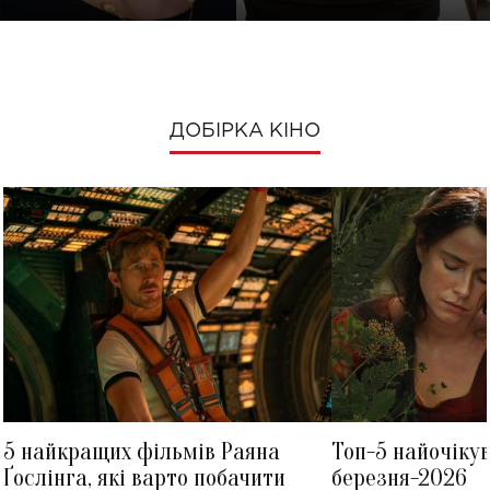
ДОБІРКА КІНО
5 найкращих фільмів Раяна
Топ-5 найочіку
Ґослінга, які варто побачити
березня-2026