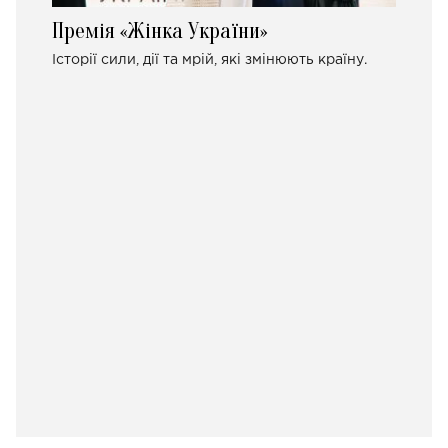
Премія «Жінка України»
Історії сили, дії та мрій, які змінюють країну.