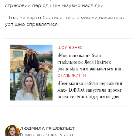
стресовий період і мінімізуємо наслідки.
Тож не варто боятися того, з чим ви навчитесь
успішно справлятися.
ШОУ-БІЗНЕС
«Моя психіка не була
стабільною»: Леся Нікітюк
розповіла, чим займається під
час війни
СТИЛЬ ЖИТТЯ
«Неможливо забути пережитий
жах»: LOBODA запустила проект
психологічної підтримки для
українців
ЛЮДМИЛА ГРІЦФЕЛЬДТ
Головна редакторка Viva.ua