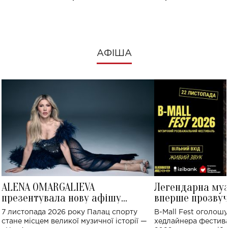
АФІША
ALENA OMARGALIEVA
Легендарна му
презентувала нову афішу
вперше прозвуч
великого концерту в Палаці
Україні: де від
7 листопада 2026 року Палац спорту
B-Mall Fest оголош
спорту
стане місцем великої музичної історії —
хедлайнера фестива