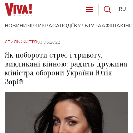
RU
НОВИНИ
ЗІРКИ
КРАСА
ПОДІЇ
КУЛЬТУРА
АФІША
КІНО
03.06.2022
СТИЛЬ ЖИТТЯ
Як побороти стрес і тривогу,
викликані війною: радить дружина
міністра оборони України Юлія
Зорій