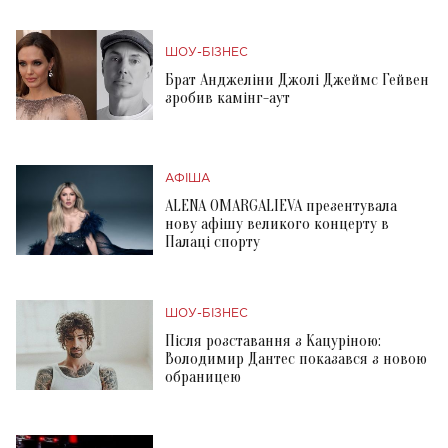
ШОУ-БІЗНЕС
Брат Анджеліни Джолі Джеймс Гейвен
зробив камінг-аут
АФІША
ALENA OMARGALIEVA презентувала
нову афішу великого концерту в
Палаці спорту
ШОУ-БІЗНЕС
Після розставання з Кацуріною:
Володимир Дантес показався з новою
обраницею