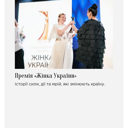
Премія «Жінка України»
Історії сили, дії та мрій, які змінюють країну.