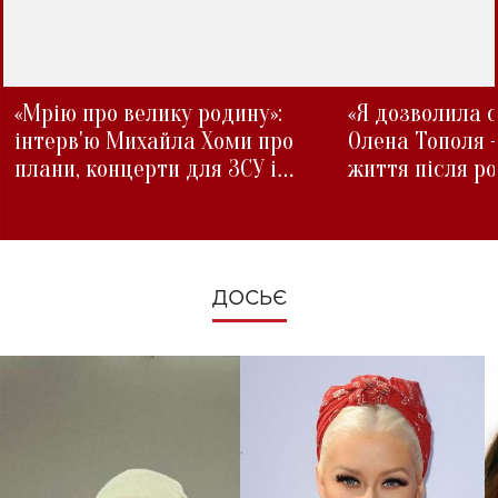
«Мрію про велику родину»:
«Я дозволила с
інтерв'ю Михайла Хоми про
Олена Тополя 
плани, концерти для ЗСУ і
життя після р
зміни під час війни
ДОСЬЄ