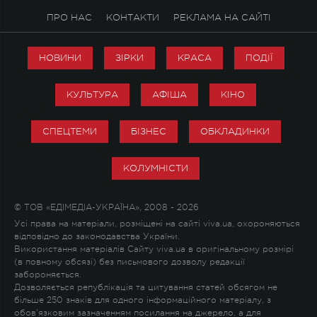
ПРО НАС
КОНТАКТИ
РЕКЛАМА НА САЙТІ
НОВИНИ
ЗІРКИ
КРАСА
ПОДІЇ
КУЛЬТУРА
АФІША
КІНО
СПЕЦТЕМИ
БІЗНЕС
ОБКЛАДИНКИ
КОЛУМНІСТИ
© ТОВ «ЕДІМЕДІА-УКРАЇНА», 2008 - 2026
Усі права на матеріали, розміщені на сайті viva.ua, охороняються
відповідно до законодавства України.
Використання матеріалів Сайту viva.ua в оригінальному розмірі
(в повному обсязі) без письмового дозволу редакції
забороняється.
Дозволяється републікація та цитування статей обсягом не
більше 250 знаків для одного інформаційного матеріалу, з
обов'язковим зазначенням посилання на джерело, а для