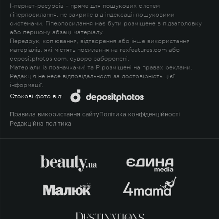
Інтернет-ресурсів – пряме для пошукових систем
гіперпосилання, не закрите від індексації пошуковими
системами. Гіперпосилання має бути розміщене в підзаголовку
або першому абзаці матеріалу.
Передрук, копіювання, відтворення або інше використання
матеріалів, які містять посилання на rexfeatures.com або
depositphotos.com, суворо заборонені.
Матеріали із позначками
!
та
P
розміщені на правах реклами.
Редакція не несе відповідальності за достовірність цієї
інформації.
Стокові фото від:
Правила використання сайту
Політика конфіденційності
Редакційна політика