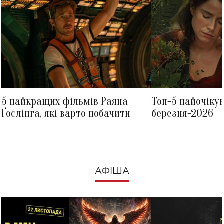
5 найкращих фільмів Раяна
Топ-5 найочіку
Ґослінга, які варто побачити
березня-2026
АФІША