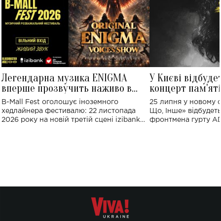
Легендарна музика ENIGMA
У Києві відбуде
вперше прозвучить наживо в
концерт пам'ят
Україні: де відбудеться концерт
Клименка: понад
B-Mall Fest оголошує іноземного
25 липня у новому o
виконають пісн
хедлайнера фестивалю: 22 листопада
Що, Інше» відбудеть
2026 року на новій третій сцені izibank
фронтмена гурту A
stage відбудеться українська прем'єра
Клименка. Це буде 
ENIGMA VOICES' ORIGINAL LIVE SHOW.
вечір, присвячений 
творчість стала си
справжньої любові д