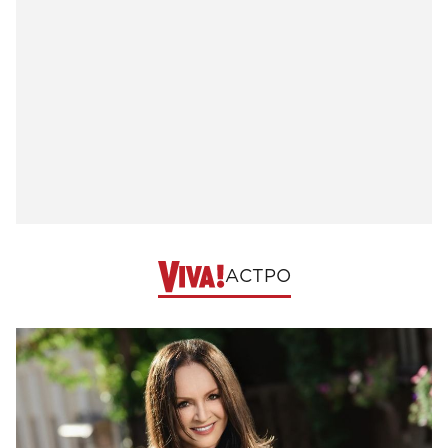
АСТРО