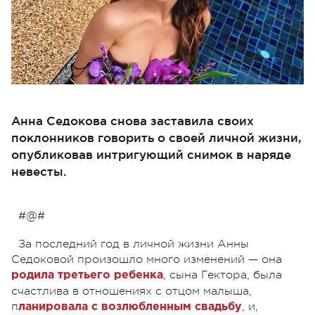
Анна Седокова снова заставила своих
поклонников говорить о своей личной жизни,
опубликовав интригующий снимок в наряде
невесты.
#@#
За последний год в личной жизни Анны
Седоковой произошло много изменений — она
, сына Гектора, была
родила третьего ребенка
счастлива в отношениях с отцом малыша,
п
, и,
ланировала с возлюбленным свадьбу