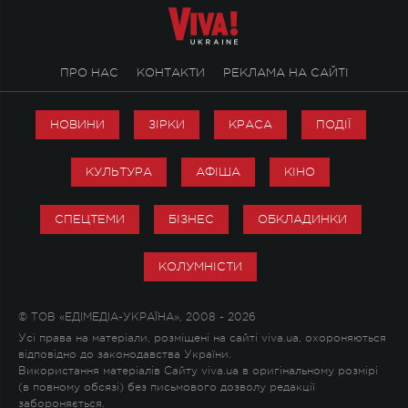
ПРО НАС
КОНТАКТИ
РЕКЛАМА НА САЙТІ
НОВИНИ
ЗІРКИ
КРАСА
ПОДІЇ
КУЛЬТУРА
АФІША
КІНО
СПЕЦТЕМИ
БІЗНЕС
ОБКЛАДИНКИ
КОЛУМНІСТИ
© ТОВ «ЕДІМЕДІА-УКРАЇНА», 2008 - 2026
Усі права на матеріали, розміщені на сайті viva.ua, охороняються
відповідно до законодавства України.
Використання матеріалів Сайту viva.ua в оригінальному розмірі
(в повному обсязі) без письмового дозволу редакції
забороняється.