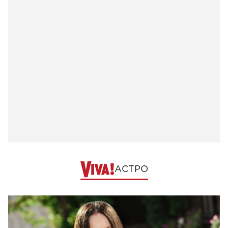
АСТРО