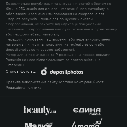
Дозволяється републікація та цитування статей обсягом не
більше 250 знаків для одного інформаційного матеріалу, з
обов'язковим зазначенням посилання на джерело, а для
Інтернет-ресурсів – пряме для пошукових систем
гіперпосилання, не закрите від індексації пошуковими
системами. Гіперпосилання має бути розміщене в підзаголовку
або першому абзаці матеріалу.
Передрук, копіювання, відтворення або інше використання
матеріалів, які містять посилання на rexfeatures.com або
depositphotos.com, суворо заборонені.
Матеріали із позначками
!
та
P
розміщені на правах реклами.
Редакція не несе відповідальності за достовірність цієї
інформації.
Стокові фото від:
Правила використання сайту
Політика конфіденційності
Редакційна політика