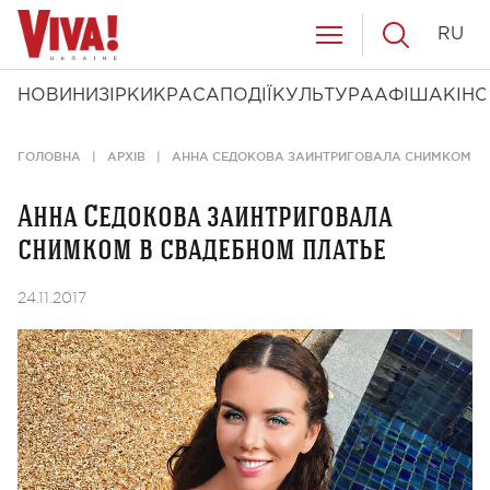
RU
НОВИНИ
ЗІРКИ
КРАСА
ПОДІЇ
КУЛЬТУРА
АФІША
КІНО
ГОЛОВНА
АРХІВ
АННА СЕДОКОВА ЗАИНТРИГОВАЛА СНИМКОМ В 
Анна Седокова заинтриговала
снимком в свадебном платье
24.11.2017