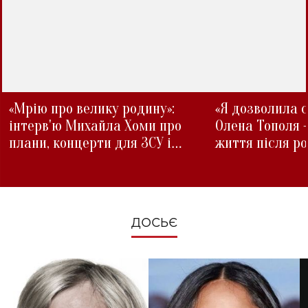
«Мрію про велику родину»:
«Я дозволила с
інтерв'ю Михайла Хоми про
Олена Тополя 
плани, концерти для ЗСУ і
життя після р
зміни під час війни
ДОСЬЄ