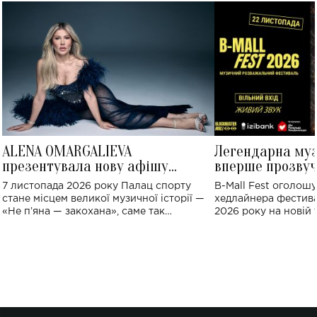
ALENA OMARGALIEVA
Легендарна му
презентувала нову афішу
вперше прозвуч
великого концерту в Палаці
Україні: де від
7 листопада 2026 року Палац спорту
B-Mall Fest оголош
спорту
стане місцем великої музичної історії —
хедлайнера фестива
«Не пʼяна — закохана», саме так
2026 року на новій т
символічно названо майбутній концерт
stage відбудеться у
ALENA OMARGALIEVA.
ENIGMA VOICES' OR