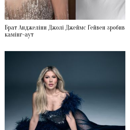
Брат Анджеліни Джолі Джеймс Гейвен зробив
камінг-аут