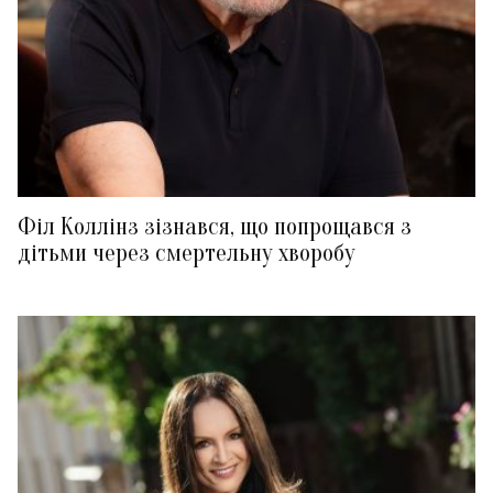
Філ Коллінз зізнався, що попрощався з
дітьми через смертельну хворобу