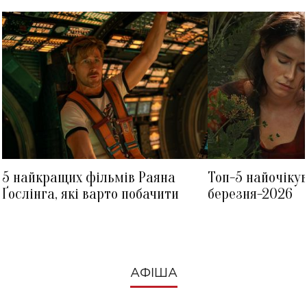
5 найкращих фільмів Раяна
Топ-5 найочіку
Ґослінга, які варто побачити
березня-2026
АФІША