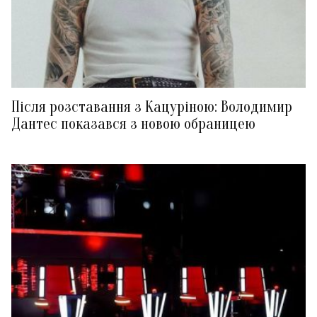
Після розставання з Кацуріною: Володимир
Дантес показався з новою обраницею