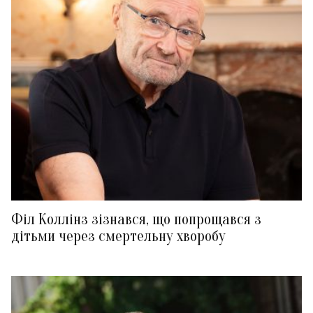
Філ Коллінз зізнався, що попрощався з
дітьми через смертельну хворобу