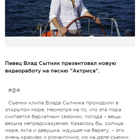
Певец Влад Сытник презентовал новую
видеоработу на песню "Актриса".
#@#
Съемки клипа Влада Сытника проходили в
открытом море. Несмотря на то, что эта пора
считается бархатным сезоном, погода – вещь
весьма непредсказуемая. Казалось бы, солнце,
море, яхта и девушка, ждущая на берегу, – это
очень красиво и романтично, но на деле съемки