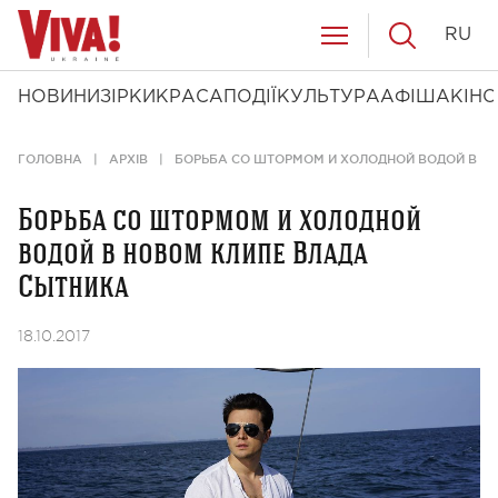
RU
НОВИНИ
ЗІРКИ
КРАСА
ПОДІЇ
КУЛЬТУРА
АФІША
КІНО
ГОЛОВНА
АРХІВ
БОРЬБА СО ШТОРМОМ И ХОЛОДНОЙ ВОДОЙ В Н
Борьба со штормом и холодной
водой в новом клипе Влада
Сытника
18.10.2017