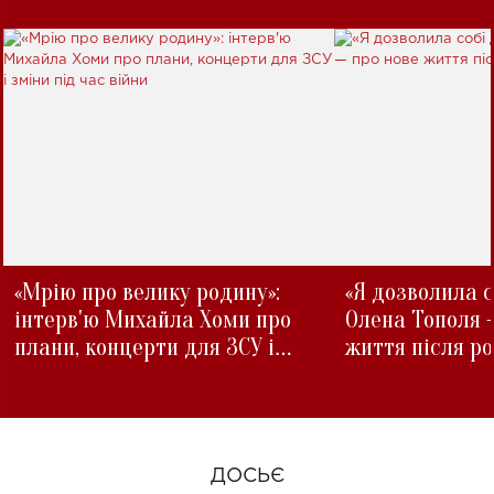
«Мрію про велику родину»:
«Я дозволила с
інтерв'ю Михайла Хоми про
Олена Тополя 
плани, концерти для ЗСУ і
життя після р
зміни під час війни
ДОСЬЄ