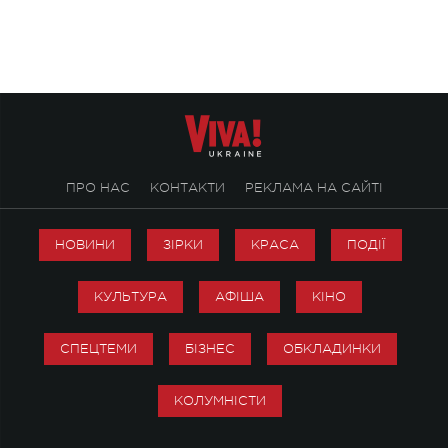
творчість стала си
справжньої любові д
ПРО НАС
КОНТАКТИ
РЕКЛАМА НА САЙТІ
НОВИНИ
ЗІРКИ
КРАСА
ПОДІЇ
КУЛЬТУРА
АФІША
КІНО
СПЕЦТЕМИ
БІЗНЕС
ОБКЛАДИНКИ
КОЛУМНІСТИ