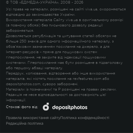
© ТОВ «ЕДІМЕДІА-УКРАЇНА», 2008 - 2026
Усі права на матеріали, розміщені на сайті viva.ua, охороняються
відповідно до законодавства України.
Використання матеріалів Сайту viva.ua в оригінальному розмірі
(в повному обсязі) без письмового дозволу редакції
забороняється.
Дозволяється републікація та цитування статей обсягом не
більше 250 знаків для одного інформаційного матеріалу, з
обов'язковим зазначенням посилання на джерело, а для
Інтернет-ресурсів – пряме для пошукових систем
гіперпосилання, не закрите від індексації пошуковими
системами. Гіперпосилання має бути розміщене в підзаголовку
або першому абзаці матеріалу.
Передрук, копіювання, відтворення або інше використання
матеріалів, які містять посилання на rexfeatures.com або
depositphotos.com, суворо заборонені.
Матеріали із позначками
!
та
P
розміщені на правах реклами.
Редакція не несе відповідальності за достовірність цієї
інформації.
Стокові фото від:
Правила використання сайту
Політика конфіденційності
Редакційна політика