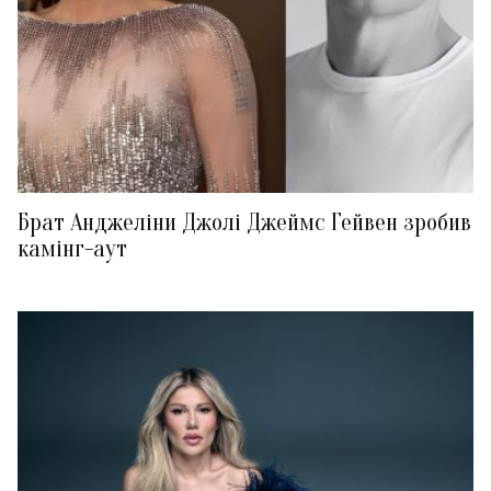
Брат Анджеліни Джолі Джеймс Гейвен зробив
камінг-аут