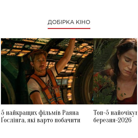
ДОБІРКА КІНО
5 найкращих фільмів Раяна
Топ-5 найочіку
Ґослінга, які варто побачити
березня-2026