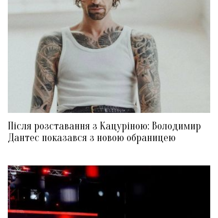
Після розставання з Кацуріною: Володимир
Дантес показався з новою обраницею