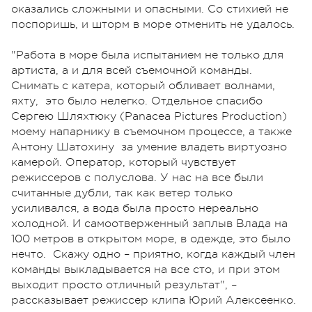
оказались сложными и опасными. Со стихией не
поспоришь, и шторм в море отменить не удалось.
"Работа в море была испытанием не только для
артиста, а и для всей съемочной команды.
Снимать с катера, который обливает волнами,
яхту, это было нелегко. Отдельное спасибо
Сергею Шляхтюку (Panacea Pictures Production)
моему напарнику в съемочном процессе, а также
Антону Шатохину за умение владеть виртуозно
камерой. Оператор, который чувствует
режиссеров с полуслова. У нас на все были
считанные дубли, так как ветер только
усиливался, а вода была просто нереально
холодной. И самоотверженный заплыв Влада на
100 метров в открытом море, в одежде, это было
нечто. Скажу одно – приятно, когда каждый член
команды выкладывается на все сто, и при этом
выходит просто отличный результат", –
рассказывает режиссер клипа Юрий Алексеенко.