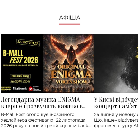
АФІША
Легендарна музика ENIGMA
У Києві відбуде
вперше прозвучить наживо в
концерт пам'ят
Україні: де відбудеться концерт
Клименка: понад
B-Mall Fest оголошує іноземного
25 липня у новому o
виконають пісн
хедлайнера фестивалю: 22 листопада
Що, Інше» відбудеть
2026 року на новій третій сцені izibank
фронтмена гурту A
stage відбудеться українська прем'єра
Клименка. Це буде 
ENIGMA VOICES' ORIGINAL LIVE SHOW.
вечір, присвячений 