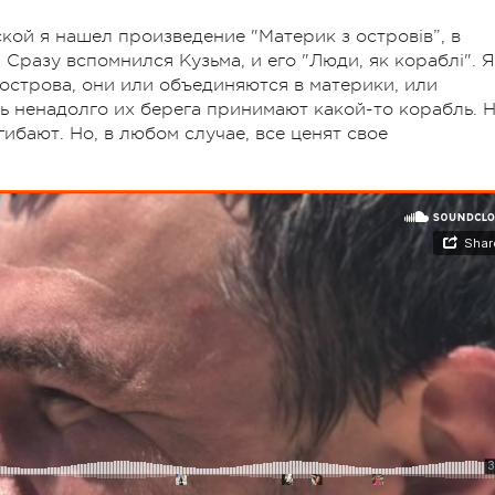
ой я нашел произведение "Материк з островів”, в
Сразу вспомнился Кузьма, и его "Люди, як кораблі". Я
острова, они или объединяются в материки, или
 ненадолго их берега принимают какой-то корабль. 
ибают. Но, в любом случае, все ценят свое