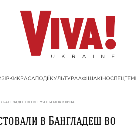
И
ЗІРКИ
КРАСА
ПОДІЇ
КУЛЬТУРА
АФІША
КІНО
СПЕЦТЕМ
В БАНГЛАДЕШ ВО ВРЕМЯ СЪЕМОК КЛИПА
стовали в Бангладеш во