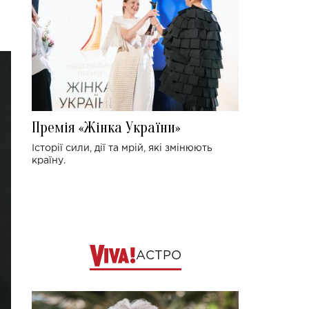
Премія «Жінка України»
Історії сили, дії та мрій, які змінюють
країну.
АСТРО