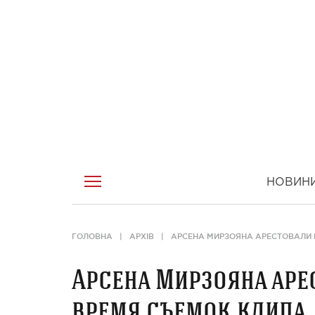
НОВИН
ГОЛОВНА
АРХІВ
АРСЕНА МИРЗОЯНА АРЕСТОВАЛИ 
Арсена Мирзояна аре
время съемок клипа