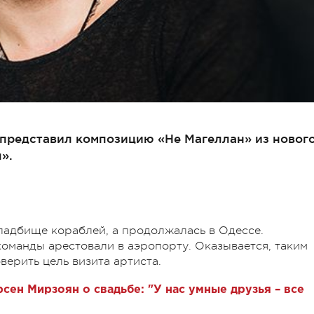
представил композицию «Не Магеллан» из новог
».
кладбище кораблей, а продолжалась в Одессе.
команды арестовали в аэропорту. Оказывается, таким
ерить цель визита артиста.
сен Мирзоян о свадьбе: "У нас умные друзья – все