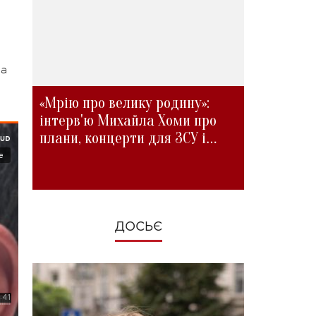
На
«Мрію про велику родину»:
інтерв'ю Михайла Хоми про
плани, концерти для ЗСУ і
зміни під час війни
ДОСЬЄ