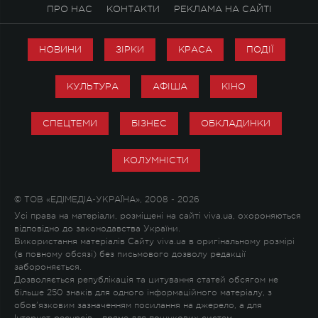
ПРО НАС
КОНТАКТИ
РЕКЛАМА НА САЙТІ
НОВИНИ
ЗІРКИ
КРАСА
ПОДІЇ
КУЛЬТУРА
АФІША
КІНО
СПЕЦТЕМИ
БІЗНЕС
ОБКЛАДИНКИ
КОЛУМНІСТИ
© ТОВ «ЕДІМЕДІА-УКРАЇНА», 2008 - 2026
Усі права на матеріали, розміщені на сайті viva.ua, охороняються
відповідно до законодавства України.
Використання матеріалів Сайту viva.ua в оригінальному розмірі
(в повному обсязі) без письмового дозволу редакції
забороняється.
Дозволяється републікація та цитування статей обсягом не
більше 250 знаків для одного інформаційного матеріалу, з
обов'язковим зазначенням посилання на джерело, а для
Інтернет-ресурсів – пряме для пошукових систем