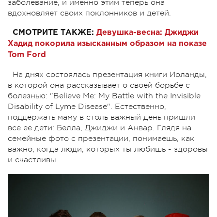
заболевание, и именно этим теперь она
вдохновляет своих поклонников и детей.
СМОТРИТЕ ТАКЖЕ:
Девушка-весна: Джиджи
Хадид покорила изысканным образом на показе
Tom Ford
На днях состоялась презентация книги Иоланды,
в которой она рассказывает о своей борьбе с
болезнью:
"
Believe Me: My Battle with the Invisible
Disability of Lyme Disease". Естественно,
поддержать маму в столь важный день пришли
все ее дети: Белла, Джиджи и Анвар. Глядя на
семейные фото с презентации, понимаешь, как
важно, когда люди, которых ты любишь - здоровы
и счастливы.