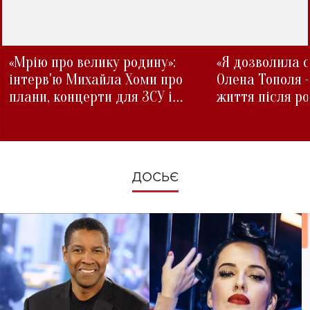
«Мрію про велику родину»:
«Я дозволила с
інтерв'ю Михайла Хоми про
Олена Тополя 
плани, концерти для ЗСУ і
життя після р
зміни під час війни
ДОСЬЄ