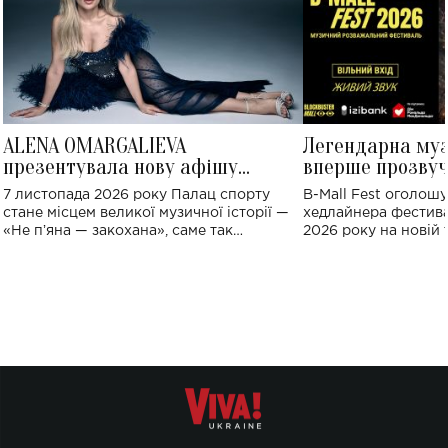
ALENA OMARGALIEVA
Легендарна му
презентувала нову афішу
вперше прозвуч
великого концерту в Палаці
Україні: де від
7 листопада 2026 року Палац спорту
B-Mall Fest оголош
спорту
стане місцем великої музичної історії —
хедлайнера фестива
«Не пʼяна — закохана», саме так
2026 року на новій т
символічно названо майбутній концерт
stage відбудеться у
ALENA OMARGALIEVA.
ENIGMA VOICES' OR