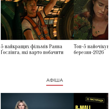
5 найкращих фільмів Раяна
Топ-5 найочіку
Ґослінга, які варто побачити
березня-2026
АФІША