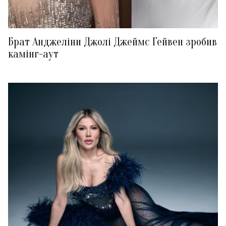
Брат Анджеліни Джолі Джеймс Гейвен зробив
камінг-аут