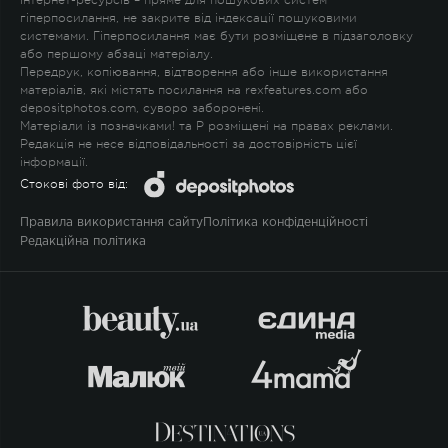
гіперпосилання, не закрите від індексації пошуковими
системами. Гіперпосилання має бути розміщене в підзаголовку
або першому абзаці матеріалу.
Передрук, копіювання, відтворення або інше використання
матеріалів, які містять посилання на rexfeatures.com або
depositphotos.com, суворо заборонені.
Матеріали із позначками
!
та
P
розміщені на правах реклами.
Редакція не несе відповідальності за достовірність цієї
інформації.
Стокові фото від:
Правила використання сайту
Політика конфіденційності
Редакційна політика