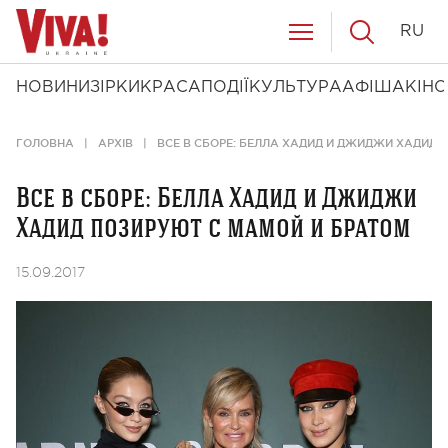
RU
НОВИНИ
ЗІРКИ
КРАСА
ПОДІЇ
КУЛЬТУРА
АФІША
КІНО
ГОЛОВНА
АРХІВ
ВСЕ В СБОРЕ: БЕЛЛА ХАДИД И ДЖИДЖИ ХАДИД
Все в сборе: Белла Хадид и Джиджи
Хадид позируют с мамой и братом
15.09.2017