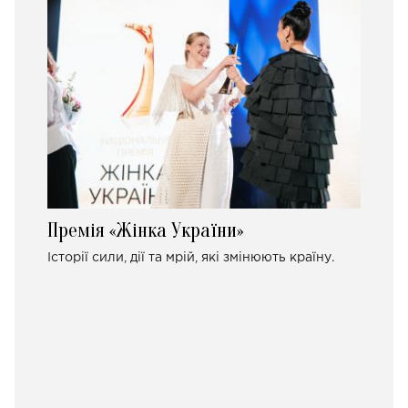
Премія «Жінка України»
Історії сили, дії та мрій, які змінюють країну.