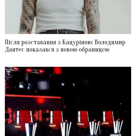
Після розставання з Кацуріною: Володимир
Дантес показався з новою обраницею