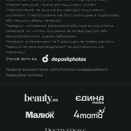
Інтернет-ресурсів – пряме для пошукових систем
гіперпосилання, не закрите від індексації пошуковими
системами. Гіперпосилання має бути розміщене в підзаголовку
або першому абзаці матеріалу.
Передрук, копіювання, відтворення або інше використання
матеріалів, які містять посилання на rexfeatures.com або
depositphotos.com, суворо заборонені.
Матеріали із позначками
!
та
P
розміщені на правах реклами.
Редакція не несе відповідальності за достовірність цієї
інформації.
Стокові фото від:
Правила використання сайту
Політика конфіденційності
Редакційна політика