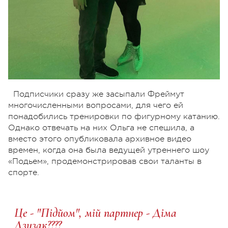
Подписчики сразу же засыпали Фреймут
многочисленными вопросами, для чего ей
понадобились тренировки по фигурному катанию.
Однако отвечать на них Ольга не спешила, а
вместо этого опубликовала архивное видео
времен, когда она была ведущей утреннего шоу
«Подьем», продемонстрировав свои таланты в
спорте.
Це - "Підйом", мій партнер - Діма
Дзизак????