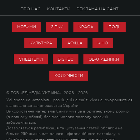
ПРО НАС
КОНТАКТИ
РЕКЛАМА НА САЙТІ
НОВИНИ
ЗІРКИ
КРАСА
ПОДІЇ
КУЛЬТУРА
АФІША
КІНО
СПЕЦТЕМИ
БІЗНЕС
ОБКЛАДИНКИ
КОЛУМНІСТИ
© ТОВ «ЕДІМЕДІА-УКРАЇНА», 2008 - 2026
Усі права на матеріали, розміщені на сайті viva.ua, охороняються
відповідно до законодавства України.
Використання матеріалів Сайту viva.ua в оригінальному розмірі
(в повному обсязі) без письмового дозволу редакції
забороняється.
Дозволяється републікація та цитування статей обсягом не
більше 250 знаків для одного інформаційного матеріалу, з
обов'язковим зазначенням посилання на джерело, а для