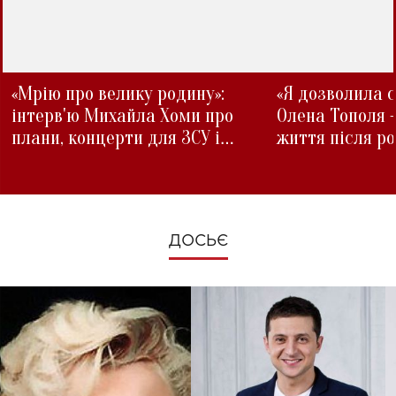
«Мрію про велику родину»:
«Я дозволила с
інтерв'ю Михайла Хоми про
Олена Тополя 
плани, концерти для ЗСУ і
життя після р
зміни під час війни
ДОСЬЄ