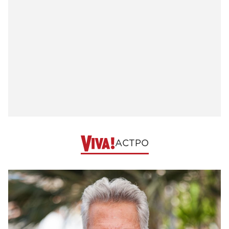
АСТРО