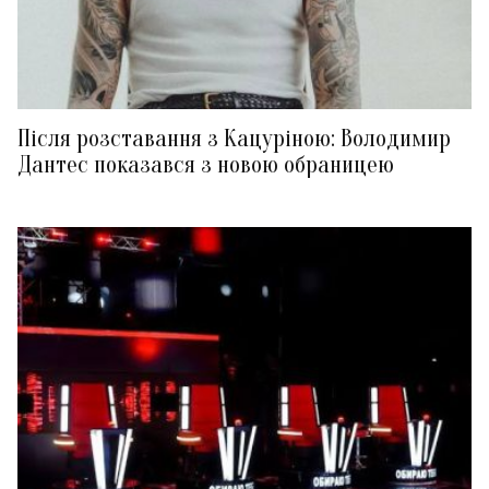
Після розставання з Кацуріною: Володимир
Дантес показався з новою обраницею