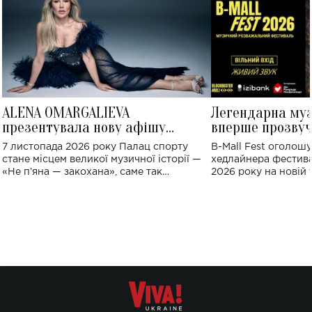
ALENA OMARGALIEVA
Легендарна му
презентувала нову афішу
вперше прозвуч
великого концерту в Палаці
Україні: де від
7 листопада 2026 року Палац спорту
B-Mall Fest оголош
спорту
стане місцем великої музичної історії —
хедлайнера фестива
«Не пʼяна — закохана», саме так
2026 року на новій т
символічно названо майбутній концерт
stage відбудеться у
ALENA OMARGALIEVA.
ENIGMA VOICES' OR