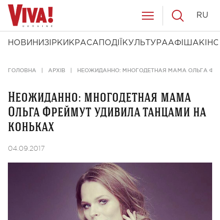
RU
НОВИНИ
ЗІРКИ
КРАСА
ПОДІЇ
КУЛЬТУРА
АФІША
КІНО
ГОЛОВНА
АРХІВ
НЕОЖИДАННО: МНОГОДЕТНАЯ МАМА ОЛЬГА ФРЕ
Неожиданно: многодетная мама
Ольга Фреймут удивила танцами на
коньках
04.09.2017