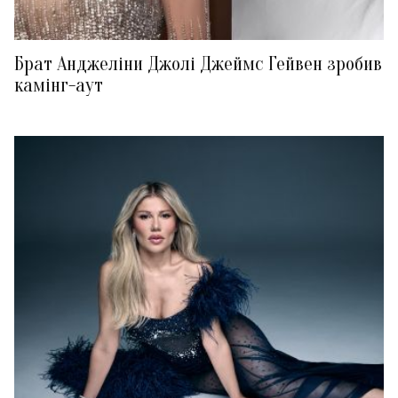
Брат Анджеліни Джолі Джеймс Гейвен зробив
камінг-аут