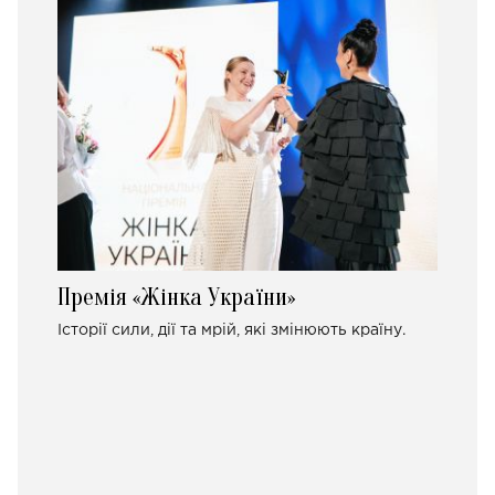
Премія «Жінка України»
Історії сили, дії та мрій, які змінюють країну.