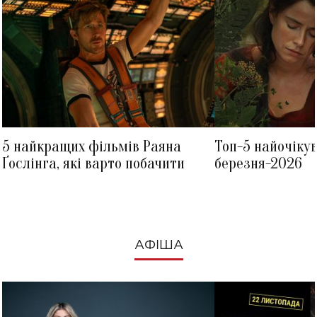
5 найкращих фільмів Раяна
Топ-5 найочіку
Ґослінга, які варто побачити
березня-2026
АФІША