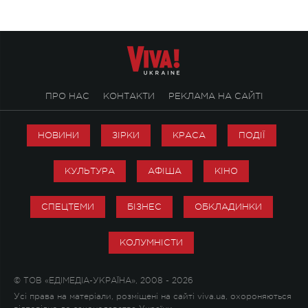
ПРО НАС
КОНТАКТИ
РЕКЛАМА НА САЙТІ
НОВИНИ
ЗІРКИ
КРАСА
ПОДІЇ
КУЛЬТУРА
АФІША
КІНО
СПЕЦТЕМИ
БІЗНЕС
ОБКЛАДИНКИ
КОЛУМНІСТИ
© ТОВ «ЕДІМЕДІА-УКРАЇНА», 2008 - 2026
Усі права на матеріали, розміщені на сайті viva.ua, охороняються