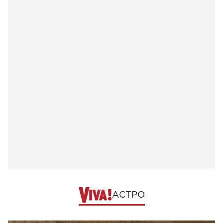
АСТРО