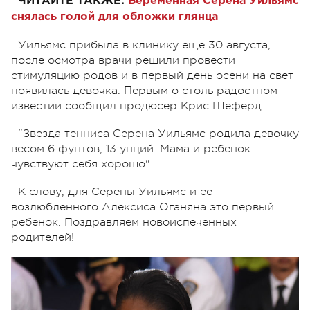
ЧИТАЙТЕ ТАКЖЕ:
Беременная Серена Уильямс
снялась голой для обложки глянца
Уильямс прибыла в клинику еще 30 августа,
после осмотра врачи решили провести
стимуляцию родов и в первый день осени на свет
появилась девочка. Первым о столь радостном
известии сообщил продюсер Крис Шеферд:
"Звезда тенниса Серена Уильямс родила девочку
весом 6 фунтов, 13 унций. Мама и ребенок
чувствуют себя хорошо".
К слову, для Серены Уильямс и ее
возлюбленного Алексиса Оганяна это первый
ребенок. Поздравляем новоиспеченных
родителей!