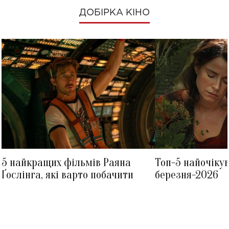
ДОБІРКА КІНО
5 найкращих фільмів Раяна
Топ-5 найочіку
Ґослінга, які варто побачити
березня-2026