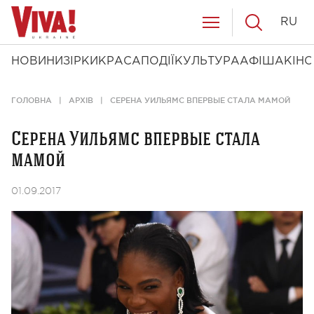
RU
НОВИНИ
ЗІРКИ
КРАСА
ПОДІЇ
КУЛЬТУРА
АФІША
КІНО
ГОЛОВНА
АРХІВ
СЕРЕНА УИЛЬЯМС ВПЕРВЫЕ СТАЛА МАМОЙ
Серена Уильямс впервые стала
мамой
01.09.2017