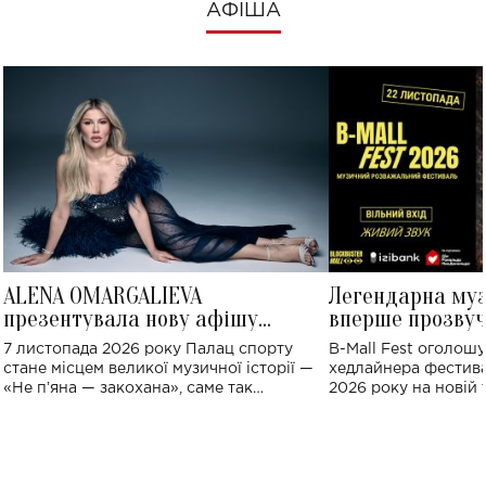
АФІША
ALENA OMARGALIEVA
Легендарна му
презентувала нову афішу
вперше прозвуч
великого концерту в Палаці
Україні: де від
7 листопада 2026 року Палац спорту
B-Mall Fest оголош
спорту
стане місцем великої музичної історії —
хедлайнера фестива
«Не пʼяна — закохана», саме так
2026 року на новій т
символічно названо майбутній концерт
stage відбудеться у
ALENA OMARGALIEVA.
ENIGMA VOICES' OR