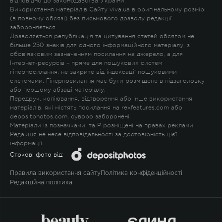
відповідно до законодавства України.
Використання матеріалів Сайту viva.ua в оригінальному розмірі
(в повному обсязі) без письмового дозволу редакції
забороняється.
Дозволяється републікація та цитування статей обсягом не
більше 250 знаків для одного інформаційного матеріалу, з
обов'язковим зазначенням посилання на джерело, а для
Інтернет-ресурсів – пряме для пошукових систем
гіперпосилання, не закрите від індексації пошуковими
системами. Гіперпосилання має бути розміщене в підзаголовку
або першому абзаці матеріалу.
Передрук, копіювання, відтворення або інше використання
матеріалів, які містять посилання на rexfeatures.com або
depositphotos.com, суворо заборонені.
Матеріали із позначками
!
та
P
розміщені на правах реклами.
Редакція не несе відповідальності за достовірність цієї
інформації.
Стокові фото від:
Правила використання сайту
Політика конфіденційності
Редакційна політика