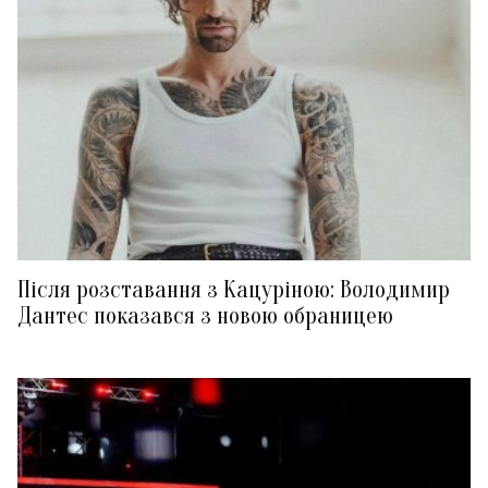
Після розставання з Кацуріною: Володимир
Дантес показався з новою обраницею