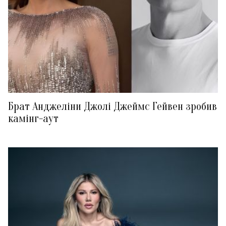
Брат Анджеліни Джолі Джеймс Гейвен зробив
камінг-аут