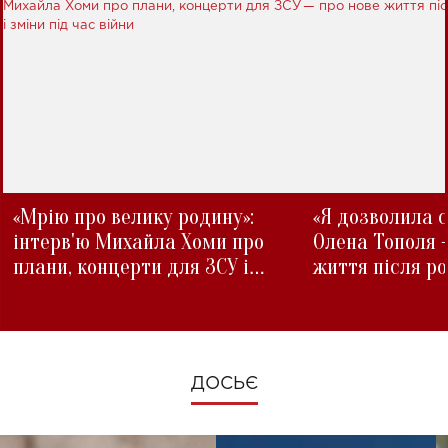
«Мрію про велику родину»:
«Я дозволила с
інтерв'ю Михайла Хоми про
Олена Тополя 
плани, концерти для ЗСУ і
життя після р
зміни під час війни
ДОСЬЄ