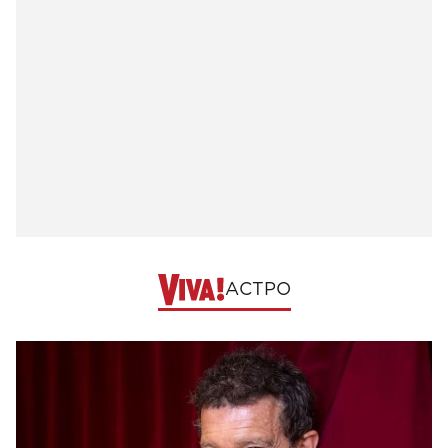
АСТРО