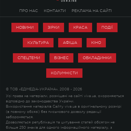
ПРО НАС
КОНТАКТИ
РЕКЛАМА НА САЙТІ
НОВИНИ
ЗІРКИ
КРАСА
ПОДІЇ
КУЛЬТУРА
АФІША
КІНО
СПЕЦТЕМИ
БІЗНЕС
ОБКЛАДИНКИ
КОЛУМНІСТИ
© ТОВ «ЕДІМЕДІА-УКРАЇНА», 2008 - 2026
Усі права на матеріали, розміщені на сайті viva.ua, охороняються
відповідно до законодавства України.
Використання матеріалів Сайту viva.ua в оригінальному розмірі
(в повному обсязі) без письмового дозволу редакції
забороняється.
Дозволяється републікація та цитування статей обсягом не
більше 250 знаків для одного інформаційного матеріалу, з