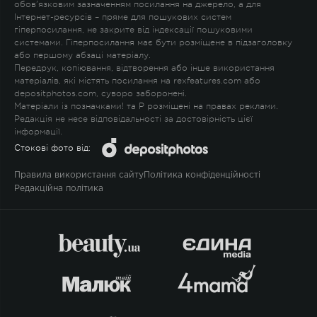
обов'язковим зазначенням посилання на джерело, а для
Інтернет-ресурсів – пряме для пошукових систем
гіперпосилання, не закрите від індексації пошуковими
системами. Гіперпосилання має бути розміщене в підзаголовку
або першому абзаці матеріалу.
Передрук, копіювання, відтворення або інше використання
матеріалів, які містять посилання на rexfeatures.com або
depositphotos.com, суворо заборонені.
Матеріали із позначками
!
та
P
розміщені на правах реклами.
Редакція не несе відповідальності за достовірність цієї
інформації.
Стокові фото від:
Правила використання сайту
Політика конфіденційності
Редакційна політика