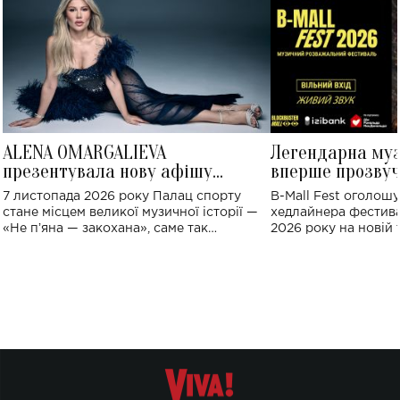
ALENA OMARGALIEVA
Легендарна му
презентувала нову афішу
вперше прозвуч
великого концерту в Палаці
Україні: де від
7 листопада 2026 року Палац спорту
B-Mall Fest оголош
спорту
стане місцем великої музичної історії —
хедлайнера фестива
«Не пʼяна — закохана», саме так
2026 року на новій т
символічно названо майбутній концерт
stage відбудеться у
ALENA OMARGALIEVA.
ENIGMA VOICES' OR