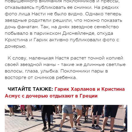
повышенного внимания поклонников и прессы,
отказываясь публиковать ее снимки. На редких
фото лица Насти не было видно. Однако теперь
звездные родители решили, что можно показать
дочь фанатам. Так, на днях звездное семейство
побывало в парижском Диснейленде, откуда
Кристина и Гарик активно публиковали фото с
дочерью.
К слову, маленькая Настя растет точной копией
своей звездной мамы - такие же длинные светлые
волосы, глаза, улыбка. Поклонники пары в
восторге от снимков ребенка.
ЧИТАЙТЕ ТАКЖЕ:
Гарик Харламов и Кристина
Асмус с дочерью отдыхают в Греции