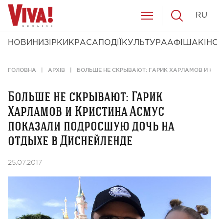
RU
НОВИНИ
ЗІРКИ
КРАСА
ПОДІЇ
КУЛЬТУРА
АФІША
КІНО
ГОЛОВНА
АРХІВ
БОЛЬШЕ НЕ СКРЫВАЮТ: ГАРИК ХАРЛАМОВ И К
Больше не скрывают: Гарик
Харламов и Кристина Асмус
показали подросшую дочь на
отдыхе в Диснейленде
25.07.2017