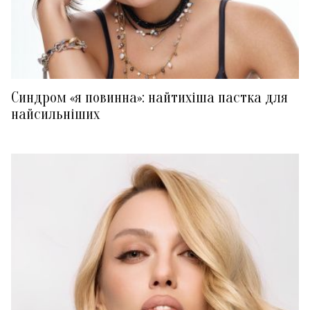
Синдром «я повинна»: найтихіша пастка для
найсильніших