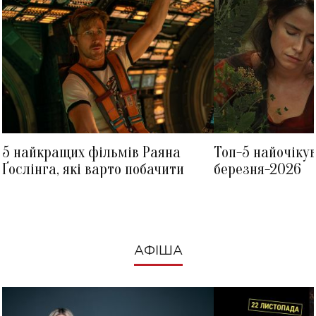
5 найкращих фільмів Раяна
Топ-5 найочіку
Ґослінга, які варто побачити
березня-2026
АФІША