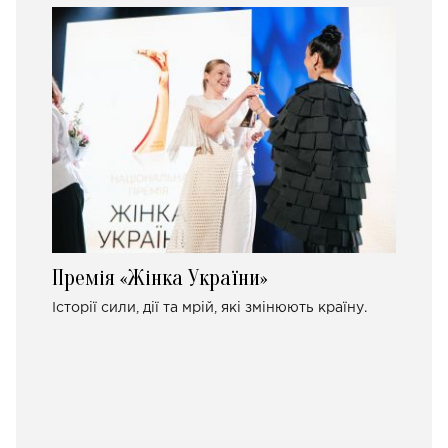
Премія «Жінка України»
Історії сили, дії та мрій, які змінюють країну.