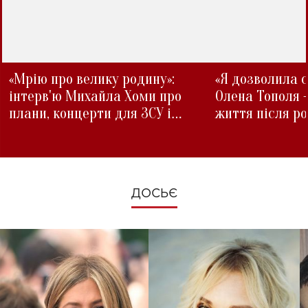
«Мрію про велику родину»:
«Я дозволила с
інтерв'ю Михайла Хоми про
Олена Тополя 
плани, концерти для ЗСУ і
життя після р
зміни під час війни
ДОСЬЄ