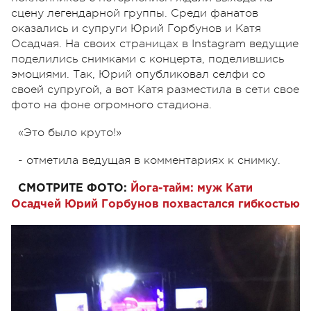
сцену легендарной группы. Среди фанатов
оказались и супруги Юрий Горбунов и Катя
Осадчая. На своих страницах в Instagram ведущие
поделились снимками с концерта, поделившись
эмоциями. Так, Юрий опубликовал селфи со
своей супругой, а вот Катя разместила в сети свое
фото на фоне огромного стадиона.
«Это было круто!»
- отметила ведущая в комментариях к снимку.
СМОТРИТЕ ФОТО:
Йога-тайм: муж Кати
Осадчей Юрий Горбунов похвастался гибкостью