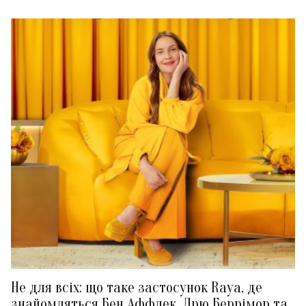
Не для всіх: що таке застосунок Raya, де
знайомляться Бен Аффлек, Дрю Беррімор та