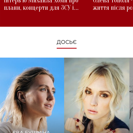
інтерв'ю Михайла Хоми про
Олена Тополя 
плани, концерти для ЗСУ і
життя після р
зміни під час війни
ДОСЬЄ