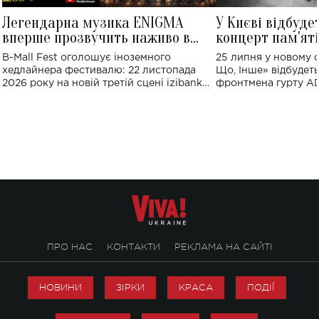
Легендарна музика ENIGMA
У Києві відбуде
вперше прозвучить наживо в
концерт пам'ят
Україні: де відбудеться концерт
Клименка: понад
B-Mall Fest оголошує іноземного
25 липня у новому o
виконають пісн
хедлайнера фестивалю: 22 листопада
Що, Інше» відбудеть
2026 року на новій третій сцені izibank
фронтмена гурту A
stage відбудеться українська прем'єра
Клименка. Це буде 
ENIGMA VOICES' ORIGINAL LIVE SHOW.
вечір, присвячений 
творчість стала си
справжньої любові д
ПРО НАС
КОНТАКТИ
РЕКЛАМА НА САЙТІ
НОВИНИ
ЗІРКИ
КРАСА
ПОДІЇ