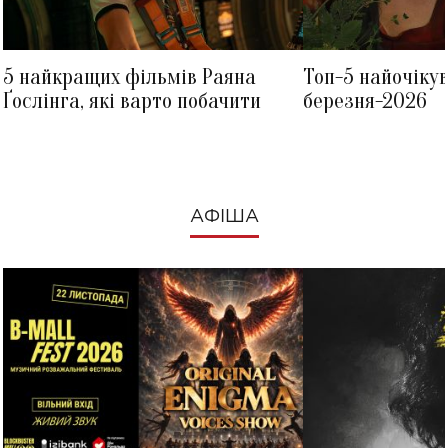
5 найкращих фільмів Раяна
Топ-5 найочіку
Ґослінга, які варто побачити
березня-2026
АФІША