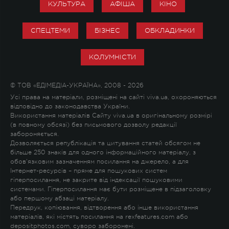
КУЛЬТУРА
АФІША
КІНО
СПЕЦТЕМИ
БІЗНЕС
ОБКЛАДИНКИ
КОЛУМНІСТИ
© ТОВ «ЕДІМЕДІА-УКРАЇНА», 2008 - 2026
Усі права на матеріали, розміщені на сайті viva.ua, охороняються
відповідно до законодавства України.
Використання матеріалів Сайту viva.ua в оригінальному розмірі
(в повному обсязі) без письмового дозволу редакції
забороняється.
Дозволяється републікація та цитування статей обсягом не
більше 250 знаків для одного інформаційного матеріалу, з
обов'язковим зазначенням посилання на джерело, а для
Інтернет-ресурсів – пряме для пошукових систем
гіперпосилання, не закрите від індексації пошуковими
системами. Гіперпосилання має бути розміщене в підзаголовку
або першому абзаці матеріалу.
Передрук, копіювання, відтворення або інше використання
матеріалів, які містять посилання на rexfeatures.com або
depositphotos.com, суворо заборонені.