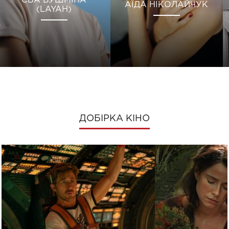
ЄВА БУШМІНА
АЇДА НІКОЛАЙЧУК
(LAYAH)
ДОБІРКА КІНО