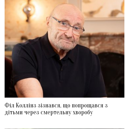
Філ Коллінз зізнався, що попрощався з
дітьми через смертельну хворобу