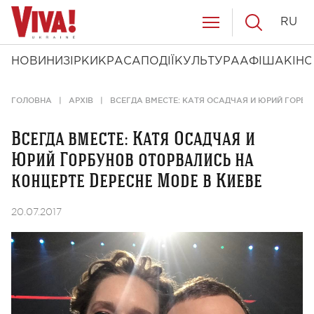
RU
НОВИНИ
ЗІРКИ
КРАСА
ПОДІЇ
КУЛЬТУРА
АФІША
КІНО
ГОЛОВНА
АРХІВ
ВСЕГДА ВМЕСТЕ: КАТЯ ОСАДЧАЯ И ЮРИЙ ГОРБУ
Всегда вместе: Катя Осадчая и
Юрий Горбунов оторвались на
концерте Depeche Mode в Киеве
20.07.2017