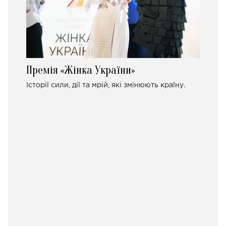
Премія «Жінка України»
Історії сили, дії та мрій, які змінюють країну.