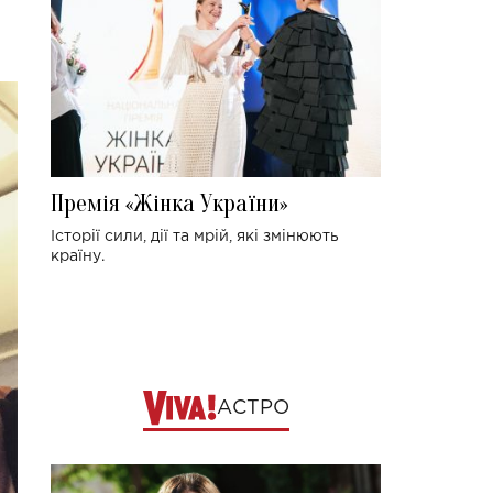
Премія «Жінка України»
Історії сили, дії та мрій, які змінюють
країну.
АСТРО