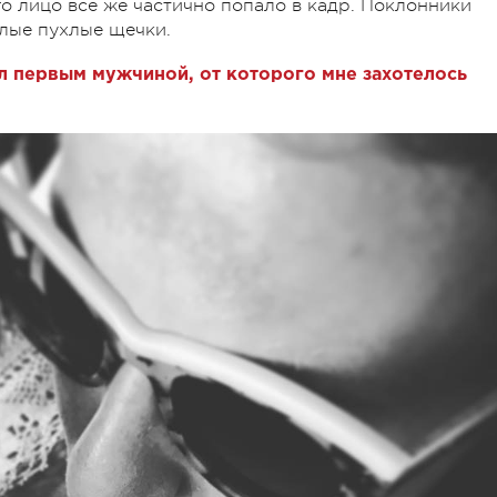
го лицо все же частично попало в кадр. Поклонники
илые пухлые щечки.
л первым мужчиной, от которого мне захотелось