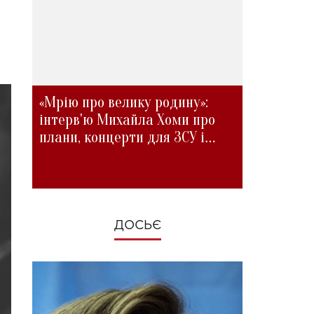
«Мрію про велику родину»:
інтерв'ю Михайла Хоми про
плани, концерти для ЗСУ і
зміни під час війни
ДОСЬЄ