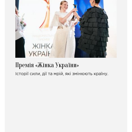
Премія «Жінка України»
Історії сили, дії та мрій, які змінюють країну.