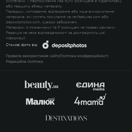
системами. Гіперпосилання має бути розміщене в підзаголовку
або першому абзаці матеріалу.
Передрук, копіювання, відтворення або інше використання
матеріалів, які містять посилання на rexfeatures.com або
depositphotos.com, суворо заборонені.
Матеріали із позначками
!
та
P
розміщені на правах реклами.
Редакція не несе відповідальності за достовірність цієї
інформації.
Стокові фото від:
Правила використання сайту
Політика конфіденційності
Редакційна політика