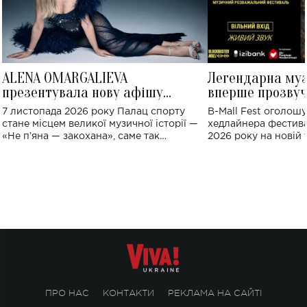
ALENA OMARGALIEVA
Легендарна му
презентувала нову афішу
вперше прозвуч
великого концерту в Палаці
Україні: де від
7 листопада 2026 року Палац спорту
B-Mall Fest оголош
спорту
стане місцем великої музичної історії —
хедлайнера фестива
«Не пʼяна — закохана», саме так
2026 року на новій т
символічно названо майбутній концерт
stage відбудеться у
ALENA OMARGALIEVA.
ENIGMA VOICES' OR
ПРО НАС
КОНТАКТИ
РЕКЛАМА НА САЙТІ