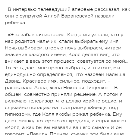
В интервью телеведущий впервые рассказал, как
они с супругой Аллой Барановской назвали
ребенка.
«Это забавная история. Когда мы узнали, что у
нас родится мальчик, стали выбирать ему имя.
Ночь выбираем, вторую ночь выбираем, читаем
значение каждого имени, Коля делает вид, что
вникает в весь этот процесс, советуется со мной…
То есть, дает мне право выбрать, и, в итоге, мы
единодушно определяемся, что назовем малыша
Давид. Красивое имя, сильное, подходит, –
рассказала Алла, жена Николая Тищенко. – В
общем, совместно приняли решение. А потом я
включаю телевизор, что делаю крайне редко, и
случайно попадаю на программу «Звезды под
гипнозом», где Коля якобы рожал ребенка. Ему
дают мишку, которого он «родил», и спрашивают:
«Коля, а как бы вы назвали вашего сына?» И он
говорит: «Давид». Причем, съемки эти были еще