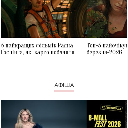
5 найкращих фільмів Раяна
Топ-5 найочіку
Ґослінга, які варто побачити
березня-2026
АФІША