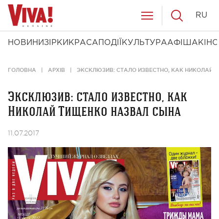
RU
НОВИНИ
ЗІРКИ
КРАСА
ПОДІЇ
КУЛЬТУРА
АФІША
КІНО
ГОЛОВНА
АРХІВ
ЭКСКЛЮЗИВ: СТАЛО ИЗВЕСТНО, КАК НИКОЛАЙ 
Эксклюзив: стало известно, как
Николай Тищенко назвал сына
11.07.2017