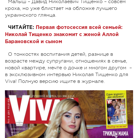
Малыш – Давид Николаевич Тищенко – совсем
кроха, но уже блистает на обложке лучшего
украинского глянца.
ЧИТАЙТЕ:
Первая фотосессия всей семьей:
Николай Тищенко знакомит с женой Аллой
Барановской и сыном
О тонкостях воспитания детей, разнице в
возрасте между супругами, отношениях в семье,
новой квартире, мечте о дочке и многом другом –
в эксклюзивном интервью Николая Тищенко для
Viva! Полную версию ищите в журнале.