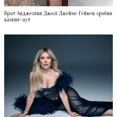
Брат Анджеліни Джолі Джеймс Гейвен зробив
камінг-аут