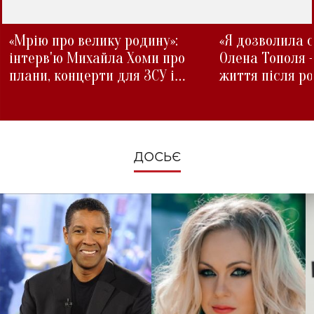
«Мрію про велику родину»:
«Я дозволила с
інтерв'ю Михайла Хоми про
Олена Тополя 
плани, концерти для ЗСУ і
життя після р
зміни під час війни
ДОСЬЄ