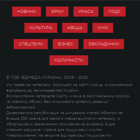
НОВИНИ
ЗІРКИ
КРАСА
ПОДІЇ
КУЛЬТУРА
АФІША
КІНО
СПЕЦТЕМИ
БІЗНЕС
ОБКЛАДИНКИ
КОЛУМНІСТИ
© ТОВ «ЕДІМЕДІА-УКРАЇНА», 2008 - 2026
Усі права на матеріали, розміщені на сайті viva.ua, охороняються
відповідно до законодавства України.
Використання матеріалів Сайту viva.ua в оригінальному розмірі
(в повному обсязі) без письмового дозволу редакції
забороняється.
Дозволяється републікація та цитування статей обсягом не
більше 250 знаків для одного інформаційного матеріалу, з
обов'язковим зазначенням посилання на джерело, а для
Інтернет-ресурсів – пряме для пошукових систем
гіперпосилання, не закрите від індексації пошуковими