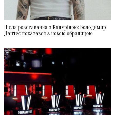
Після розставання з Кацуріною: Володимир
Дантес показався з новою обраницею