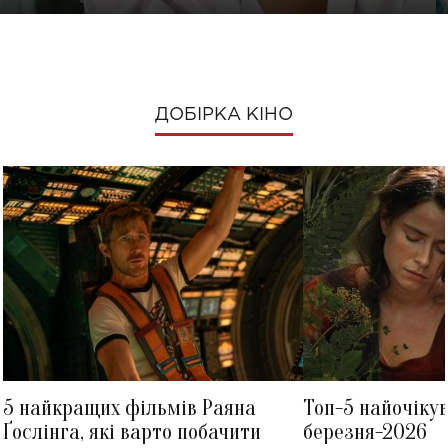
ДОБІРКА КІНО
5 найкращих фільмів Раяна
Топ-5 найочіку
Ґослінга, які варто побачити
березня-2026