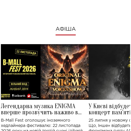
АФІША
Легендарна музика ENIGMA
У Києві відбуде
вперше прозвучить наживо в
концерт пам'ят
Україні: де відбудеться концерт
Клименка: понад
B-Mall Fest оголошує іноземного
25 липня у новому o
виконають пісн
хедлайнера фестивалю: 22 листопада
Що, Інше» відбудеть