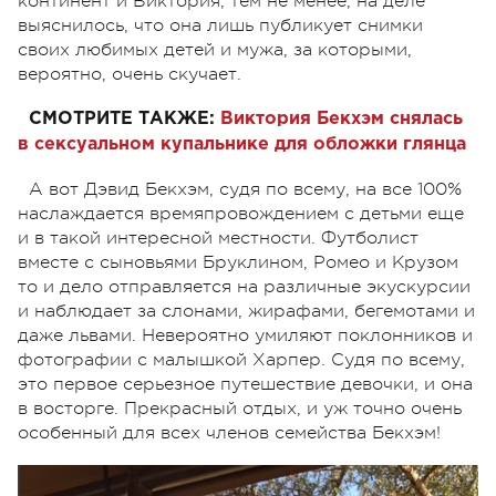
континент и Виктория, тем не менее, на деле
выяснилось, что она лишь публикует снимки
своих любимых детей и мужа, за которыми,
вероятно, очень скучает.
СМОТРИТЕ ТАКЖЕ:
Виктория Бекхэм снялась
в сексуальном купальнике для обложки глянца
А вот Дэвид Бекхэм, судя по всему, на все 100%
наслаждается времяпровождением с детьми еще
и в такой интересной местности. Футболист
вместе с сыновьями Бруклином, Ромео и Крузом
то и дело отправляется на различные экускурсии
и наблюдает за слонами, жирафами, бегемотами и
даже львами. Невероятно умиляют поклонников и
фотографии с малышкой Харпер. Судя по всему,
это первое серьезное путешествие девочки, и она
в восторге. Прекрасный отдых, и уж точно очень
особенный для всех членов семейства Бекхэм!