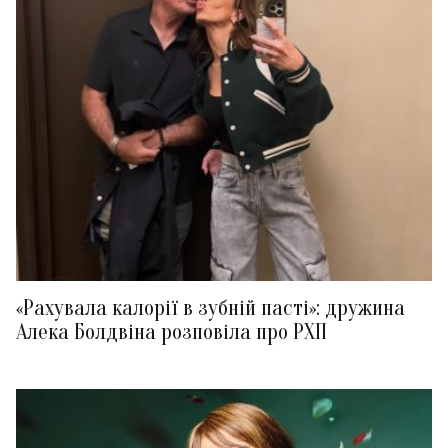
«Рахувала калорії в зубній пасті»: дружина
Алека Болдвіна розповіла про РХП