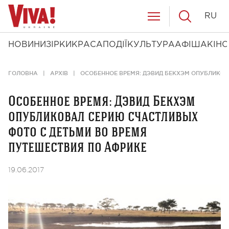
RU
НОВИНИ
ЗІРКИ
КРАСА
ПОДІЇ
КУЛЬТУРА
АФІША
КІНО
ГОЛОВНА
АРХІВ
ОСОБЕННОЕ ВРЕМЯ: ДЭВИД БЕКХЭМ ОПУБЛИКОВ
Особенное время: Дэвид Бекхэм
опубликовал серию счастливых
фото с детьми во время
путешествия по Африке
19.06.2017