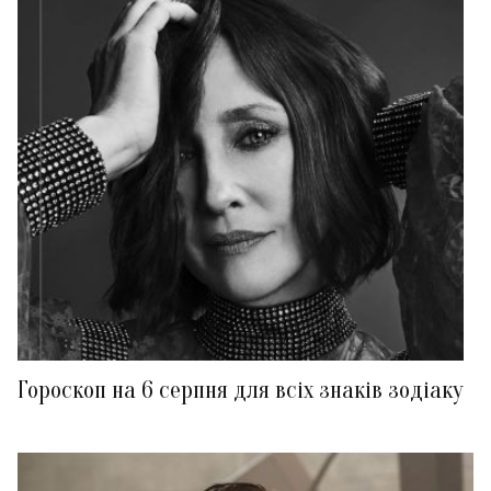
Гороскоп на 6 серпня для всіх знаків зодіаку