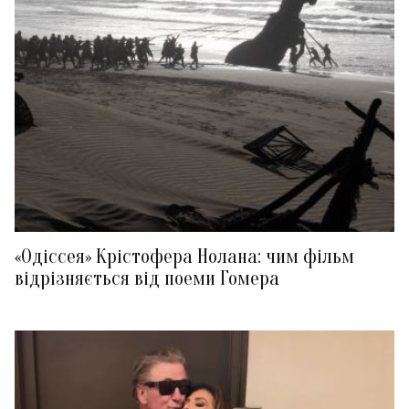
«Одіссея» Крістофера Нолана: чим фільм
відрізняється від поеми Гомера