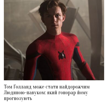
Том Голланд може стати найдорожчим
Людиною-павуком: який гонорар йому
прогнозують