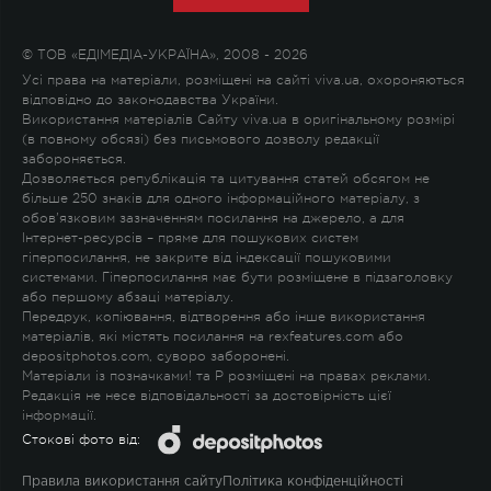
© ТОВ «ЕДІМЕДІА-УКРАЇНА», 2008 - 2026
Усі права на матеріали, розміщені на сайті viva.ua, охороняються
відповідно до законодавства України.
Використання матеріалів Сайту viva.ua в оригінальному розмірі
(в повному обсязі) без письмового дозволу редакції
забороняється.
Дозволяється републікація та цитування статей обсягом не
більше 250 знаків для одного інформаційного матеріалу, з
обов'язковим зазначенням посилання на джерело, а для
Інтернет-ресурсів – пряме для пошукових систем
гіперпосилання, не закрите від індексації пошуковими
системами. Гіперпосилання має бути розміщене в підзаголовку
або першому абзаці матеріалу.
Передрук, копіювання, відтворення або інше використання
матеріалів, які містять посилання на rexfeatures.com або
depositphotos.com, суворо заборонені.
Матеріали із позначками
!
та
P
розміщені на правах реклами.
Редакція не несе відповідальності за достовірність цієї
інформації.
Стокові фото від:
Правила використання сайту
Політика конфіденційності