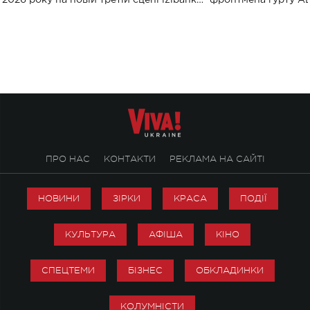
2026 року на новій третій сцені izibank
фронтмена гурту A
stage відбудеться українська прем'єра
Клименка. Це буде 
ENIGMA VOICES' ORIGINAL LIVE SHOW.
вечір, присвячений 
творчість стала си
справжньої любові д
ПРО НАС
КОНТАКТИ
РЕКЛАМА НА САЙТІ
НОВИНИ
ЗІРКИ
КРАСА
ПОДІЇ
КУЛЬТУРА
АФІША
КІНО
СПЕЦТЕМИ
БІЗНЕС
ОБКЛАДИНКИ
КОЛУМНІСТИ