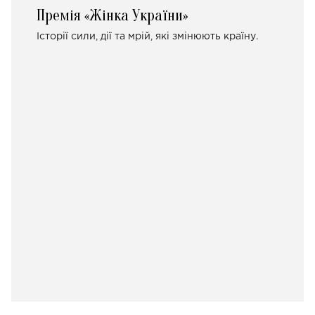
Премія «Жінка України»
Історії сили, дії та мрій, які змінюють країну.