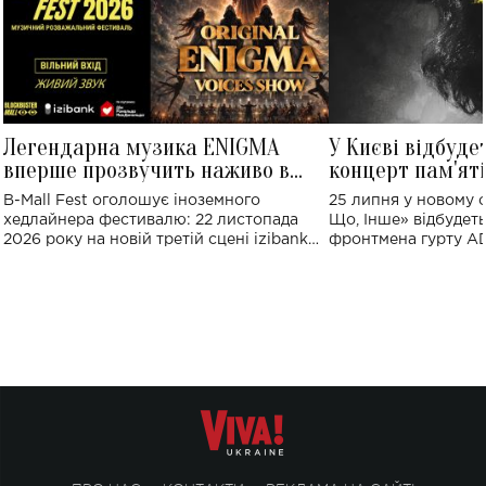
Легендарна музика ENIGMA
У Києві відбуде
вперше прозвучить наживо в
концерт пам'ят
Україні: де відбудеться концерт
Клименка: понад
B-Mall Fest оголошує іноземного
25 липня у новому o
виконають пісн
хедлайнера фестивалю: 22 листопада
Що, Інше» відбудеть
2026 року на новій третій сцені izibank
фронтмена гурту A
stage відбудеться українська прем'єра
Клименка. Це буде 
ENIGMA VOICES' ORIGINAL LIVE SHOW.
вечір, присвячений 
творчість стала си
справжньої любові д