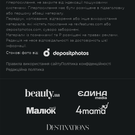
гіперпосилання, не закрите від індексації пошуковими
системами. Гіперпосилання має бути розміщене в підзаголовку
або першому абзаці матеріалу.
Передрук, копіювання, відтворення або інше використання
матеріалів, які містять посилання на rexfeatures.com або
depositphotos.com, суворо заборонені.
Матеріали із позначками
!
та
P
розміщені на правах реклами.
Редакція не несе відповідальності за достовірність цієї
інформації.
Стокові фото від:
Правила використання сайту
Політика конфіденційності
Редакційна політика