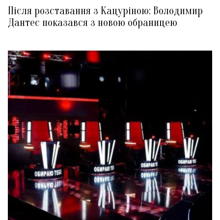
Після розставання з Кацуріною: Володимир
Дантес показався з новою обраницею