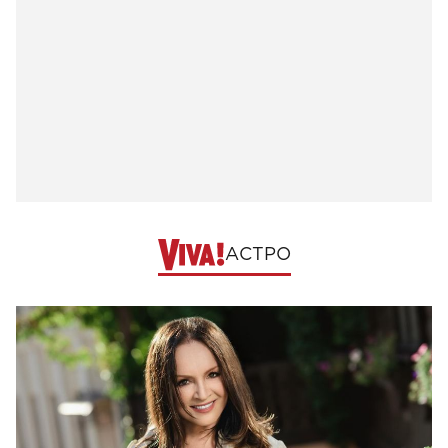
АСТРО