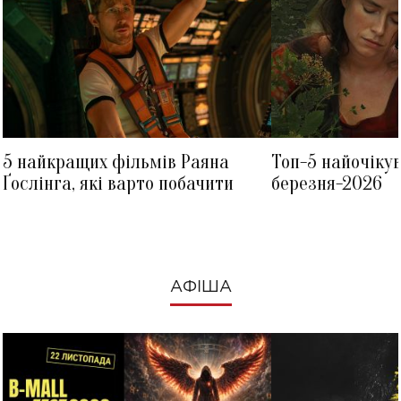
5 найкращих фільмів Раяна
Топ-5 найочіку
Ґослінга, які варто побачити
березня-2026
АФІША