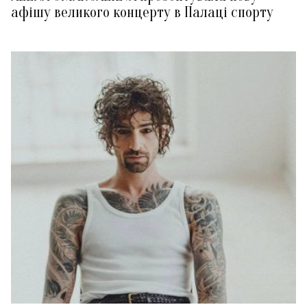
афішу великого концерту в Палаці спорту