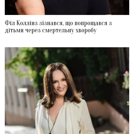
Філ Коллінз зізнався, що попрощався з
дітьми через смертельну хворобу