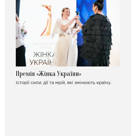
Премія «Жінка України»
Історії сили, дії та мрій, які змінюють країну.