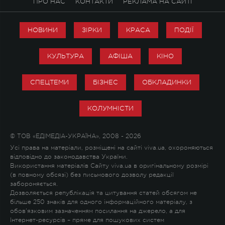
ПРО НАС
КОНТАКТИ
РЕКЛАМА НА САЙТІ
НОВИНИ
ЗІРКИ
КРАСА
ПОДІЇ
КУЛЬТУРА
АФІША
КІНО
СПЕЦТЕМИ
БІЗНЕС
ОБКЛАДИНКИ
КОЛУМНІСТИ
© ТОВ «ЕДІМЕДІА-УКРАЇНА», 2008 - 2026
Усі права на матеріали, розміщені на сайті viva.ua, охороняються
відповідно до законодавства України.
Використання матеріалів Сайту viva.ua в оригінальному розмірі
(в повному обсязі) без письмового дозволу редакції
забороняється.
Дозволяється републікація та цитування статей обсягом не
більше 250 знаків для одного інформаційного матеріалу, з
обов'язковим зазначенням посилання на джерело, а для
Інтернет-ресурсів – пряме для пошукових систем