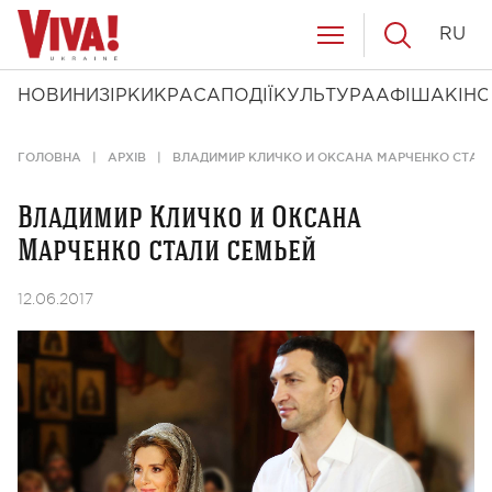
RU
НОВИНИ
ЗІРКИ
КРАСА
ПОДІЇ
КУЛЬТУРА
АФІША
КІНО
ГОЛОВНА
АРХІВ
ВЛАДИМИР КЛИЧКО И ОКСАНА МАРЧЕНКО СТАЛ
Владимир Кличко и Оксана
Марченко стали семьей
12.06.2017