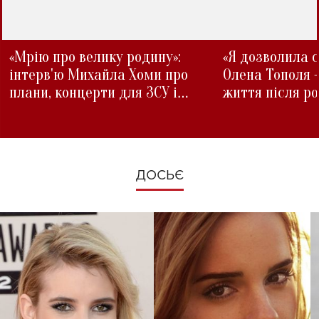
«Мрію про велику родину»:
«Я дозволила с
інтерв'ю Михайла Хоми про
Олена Тополя 
плани, концерти для ЗСУ і
життя після р
зміни під час війни
ДОСЬЄ