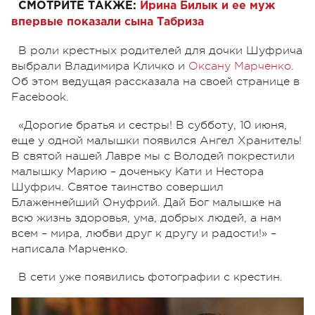
СМОТРИТЕ ТАКЖЕ:
Ирина Билык и ее муж
впервые показали сына Табриза
В роли крестных родителей для дочки Шуфрича
выбрали Владимира Кличко и
Оксану Марченко
.
Об этом ведущая рассказала на своей странице в
Facebook.
«Дорогие братья и сестры! В субботу, 10 июня,
еще у одной малышки появился Ангел Хранитель!
В святой нашей Лавре мы с Володей покрестили
малышку Марию – доченьку Кати и Нестора
Шуфрич. Святое таинство совершил
Блаженнейший Онуфрий. Дай Бог малышке на
всю жизнь здоровья, ума, добрых людей, а нам
всем – мира, любви друг к другу и радости!» –
написала Марченко.
В сети уже появились фотографии с крестин.