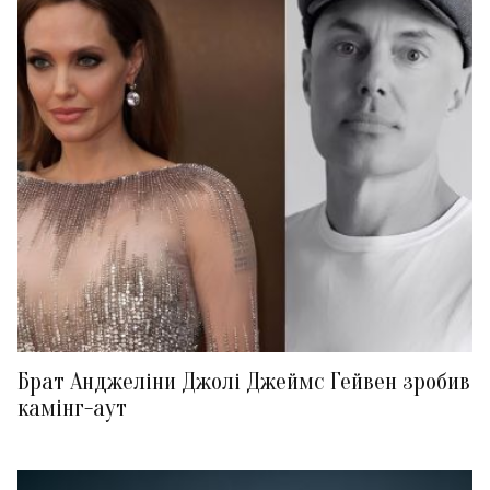
Брат Анджеліни Джолі Джеймс Гейвен зробив
камінг-аут