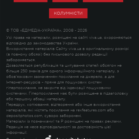
КОЛУМНІСТИ
© ТОВ «ЕДІМЕДІА-УКРАЇНА», 2008 - 2026
Усі права на матеріали, розміщені на сайті viva.ua, охороняються
відповідно до законодавства України.
Використання матеріалів Сайту viva.ua в оригінальному розмірі
(в повному обсязі) без письмового дозволу редакції
забороняється.
Дозволяється републікація та цитування статей обсягом не
більше 250 знаків для одного інформаційного матеріалу, з
обов'язковим зазначенням посилання на джерело, а для
Інтернет-ресурсів – пряме для пошукових систем
гіперпосилання, не закрите від індексації пошуковими
системами. Гіперпосилання має бути розміщене в підзаголовку
або першому абзаці матеріалу.
Передрук, копіювання, відтворення або інше використання
матеріалів, які містять посилання на rexfeatures.com або
depositphotos.com, суворо заборонені.
Матеріали із позначками
!
та
P
розміщені на правах реклами.
Редакція не несе відповідальності за достовірність цієї
інформації.