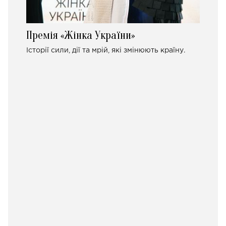
Премія «Жінка України»
Історії сили, дії та мрій, які змінюють країну.