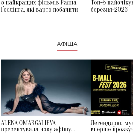
5 найкращих фільмів Раяна
Топ-5 найочіку
Ґослінга, які варто побачити
березня-2026
АФІША
ALENA OMARGALIEVA
Легендарна му
презентувала нову афішу
вперше прозвуч