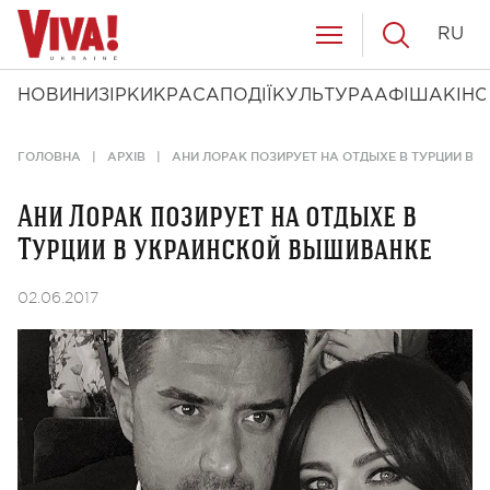
RU
НОВИНИ
ЗІРКИ
КРАСА
ПОДІЇ
КУЛЬТУРА
АФІША
КІНО
ГОЛОВНА
АРХІВ
АНИ ЛОРАК ПОЗИРУЕТ НА ОТДЫХЕ В ТУРЦИИ В
Ани Лорак позирует на отдыхе в
Турции в украинской вышиванке
02.06.2017