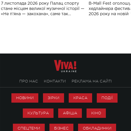
великого концерту в Палаці
Україні: де від
7 листопада 2026 року Палац спорту
B-Mall Fest оголош
спорту
стане місцем великої музичної історії —
хедлайнера фестива
«Не пʼяна — закохана», саме так
2026 року на новій т
символічно названо майбутній концерт
stage відбудеться у
ALENA OMARGALIEVA.
ENIGMA VOICES' OR
ПРО НАС
КОНТАКТИ
РЕКЛАМА НА САЙТІ
НОВИНИ
ЗІРКИ
КРАСА
ПОДІЇ
КУЛЬТУРА
АФІША
КІНО
СПЕЦТЕМИ
БІЗНЕС
ОБКЛАДИНКИ