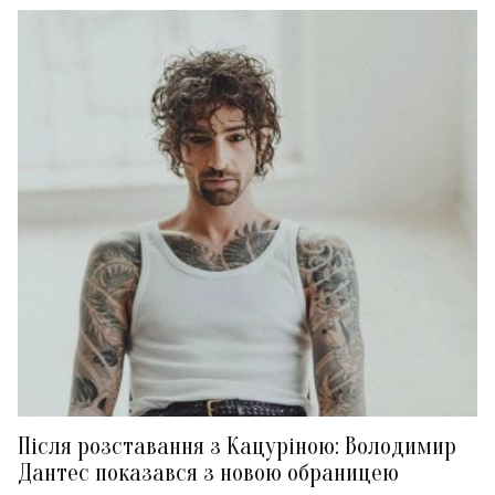
Після розставання з Кацуріною: Володимир
Дантес показався з новою обраницею