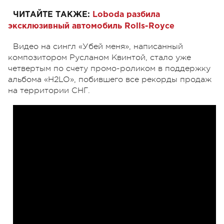
ЧИТАЙТЕ ТАКЖЕ:
Loboda разбила
эксклюзивный автомобиль Rolls-Royce
Видео на сингл «Убей меня», написанный
композитором Русланом Квинтой, стало уже
четвертым по счету промо-роликом в поддержку
альбома «H2LO», побившего все рекорды продаж
на территории СНГ.