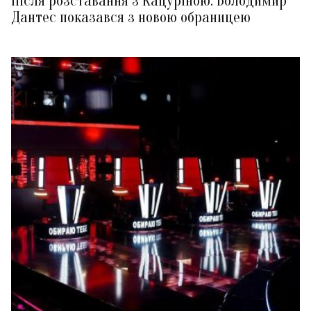
Після розставання з Кацуріною: Володимир
Дантес показався з новою обраницею