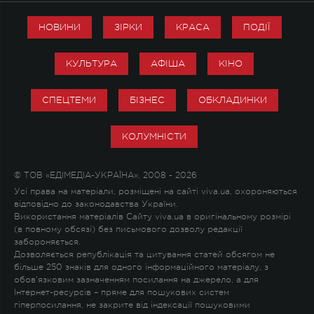
НОВИНИ
ЗІРКИ
КРАСА
ПОДІЇ
КУЛЬТУРА
АФІША
КІНО
СПЕЦТЕМИ
БІЗНЕС
ОБКЛАДИНКИ
КОЛУМНІСТИ
© ТОВ «ЕДІМЕДІА-УКРАЇНА», 2008 - 2026
Усі права на матеріали, розміщені на сайті viva.ua, охороняються
відповідно до законодавства України.
Використання матеріалів Сайту viva.ua в оригінальному розмірі
(в повному обсязі) без письмового дозволу редакції
забороняється.
Дозволяється републікація та цитування статей обсягом не
більше 250 знаків для одного інформаційного матеріалу, з
обов'язковим зазначенням посилання на джерело, а для
Інтернет-ресурсів – пряме для пошукових систем
гіперпосилання, не закрите від індексації пошуковими