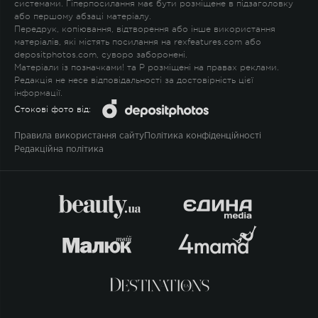
системами. Гіперпосилання має бути розміщене в підзаголовку
або першому абзаці матеріалу.
Передрук, копіювання, відтворення або інше використання
матеріалів, які містять посилання на rexfeatures.com або
depositphotos.com, суворо заборонені.
Матеріали із позначками
!
та
P
розміщені на правах реклами.
Редакція не несе відповідальності за достовірність цієї
інформації.
Стокові фото від:
Правила використання сайту
Політика конфіденційності
Редакційна політика