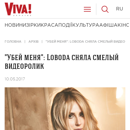
RU
НОВИНИ
ЗІРКИ
КРАСА
ПОДІЇ
КУЛЬТУРА
АФІША
КІНО
ГОЛОВНА
АРХІВ
"УБЕЙ МЕНЯ": LOBODA СНЯЛА СМЕЛЫЙ ВИДЕОР
"Убей меня": Loboda сняла смелый
видеоролик
10.05.2017