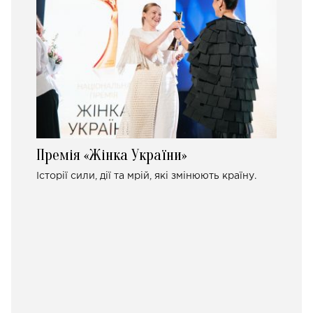
Премія «Жінка України»
Історії сили, дії та мрій, які змінюють країну.