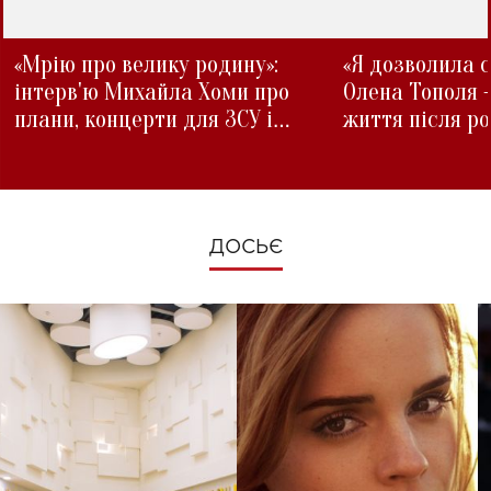
«Мрію про велику родину»:
«Я дозволила с
інтерв'ю Михайла Хоми про
Олена Тополя 
плани, концерти для ЗСУ і
життя після р
зміни під час війни
ДОСЬЄ