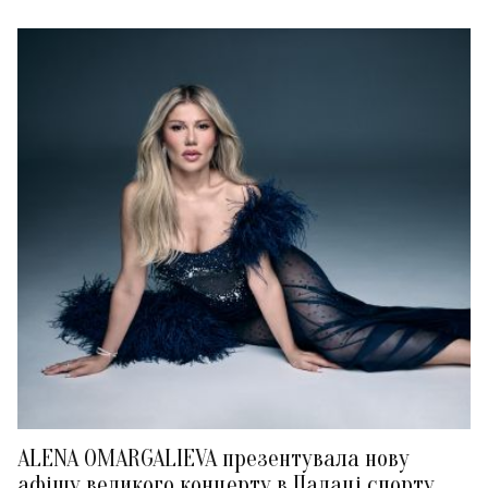
ALENA OMARGALIEVA презентувала нову
афішу великого концерту в Палаці спорту