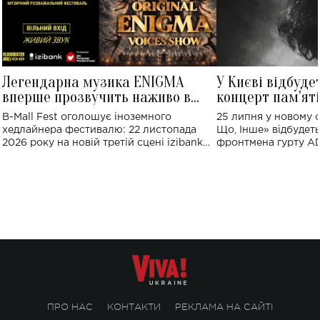
Легендарна музика ENIGMA
У Києві відбуде
вперше прозвучить наживо в
концерт пам'ят
Україні: де відбудеться концерт
Клименка: понад
B-Mall Fest оголошує іноземного
25 липня у новому o
виконають пісн
хедлайнера фестивалю: 22 листопада
Що, Інше» відбудеть
2026 року на новій третій сцені izibank
фронтмена гурту A
stage відбудеться українська прем'єра
Клименка. Це буде 
ENIGMA VOICES' ORIGINAL LIVE SHOW.
вечір, присвячений 
творчість стала си
справжньої любові д
ПРО НАС
КОНТАКТИ
РЕКЛАМА НА САЙТІ