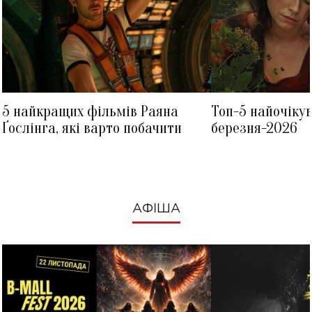
5 найкращих фільмів Раяна
Топ-5 найочіку
Ґослінга, які варто побачити
березня-2026
АФІША