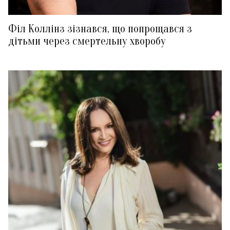
Філ Коллінз зізнався, що попрощався з
дітьми через смертельну хворобу