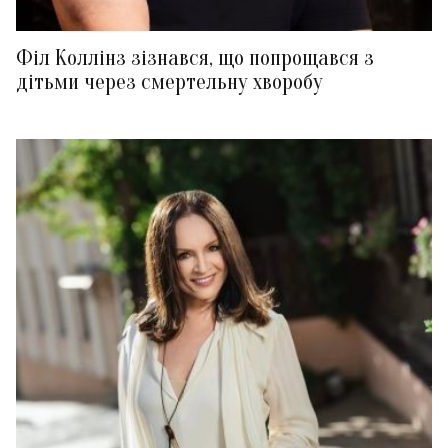
Філ Коллінз зізнався, що попрощався з
дітьми через смертельну хворобу