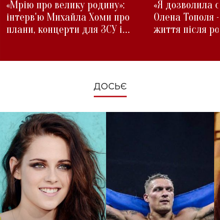
«Мрію про велику родину»:
«Я дозволила с
інтерв'ю Михайла Хоми про
Олена Тополя 
плани, концерти для ЗСУ і
життя після р
зміни під час війни
ДОСЬЄ