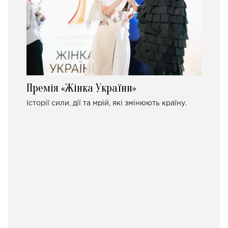
Премія «Жінка України»
Історії сили, дії та мрій, які змінюють країну.