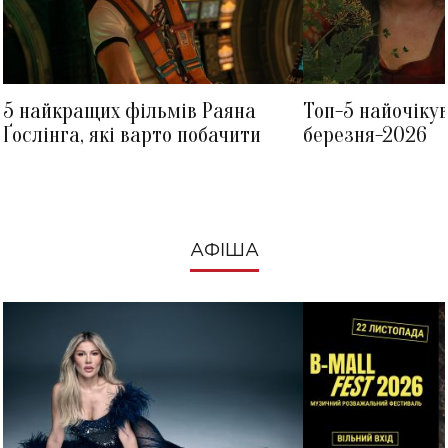
5 найкращих фільмів Раяна
Топ-5 найочіку
Ґослінга, які варто побачити
березня-2026
АФІША