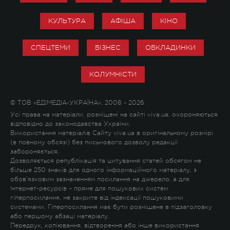
КУЛЬТУРА
АФІША
КІНО
СПЕЦТЕМИ
БІЗНЕС
ОБКЛАДИНКИ
КОЛУМНІСТИ
© ТОВ «ЕДІМЕДІА-УКРАЇНА», 2008 - 2026
Усі права на матеріали, розміщені на сайті viva.ua, охороняються
відповідно до законодавства України.
Використання матеріалів Сайту viva.ua в оригінальному розмірі
(в повному обсязі) без письмового дозволу редакції
забороняється.
Дозволяється републікація та цитування статей обсягом не
більше 250 знаків для одного інформаційного матеріалу, з
обов'язковим зазначенням посилання на джерело, а для
Інтернет-ресурсів – пряме для пошукових систем
гіперпосилання, не закрите від індексації пошуковими
системами. Гіперпосилання має бути розміщене в підзаголовку
або першому абзаці матеріалу.
Передрук, копіювання, відтворення або інше використання