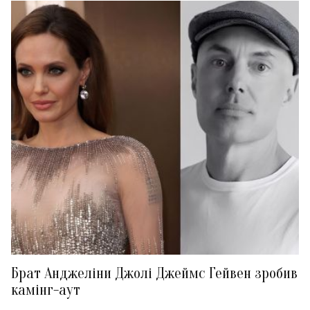
Брат Анджеліни Джолі Джеймс Гейвен зробив
камінг-аут