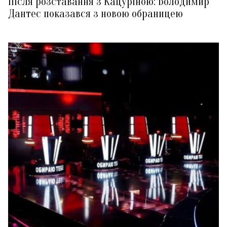
Після розставання з Кацуріною: Володимир
Дантес показався з новою обраницею