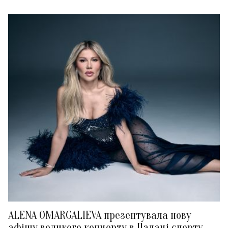
ALENA OMARGALIEVA презентувала нову
афішу великого концерту в Палаці спорту