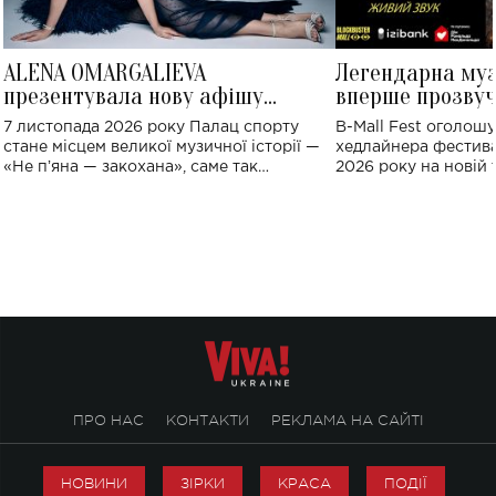
ALENA OMARGALIEVA
Легендарна му
презентувала нову афішу
вперше прозвуч
великого концерту в Палаці
Україні: де від
7 листопада 2026 року Палац спорту
B-Mall Fest оголош
спорту
стане місцем великої музичної історії —
хедлайнера фестива
«Не пʼяна — закохана», саме так
2026 року на новій т
символічно названо майбутній концерт
stage відбудеться у
ALENA OMARGALIEVA.
ENIGMA VOICES' OR
ПРО НАС
КОНТАКТИ
РЕКЛАМА НА САЙТІ
НОВИНИ
ЗІРКИ
КРАСА
ПОДІЇ