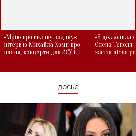
«Мрію про велику родину»:
«Я дозволила с
інтерв'ю Михайла Хоми про
Олена Тополя 
плани, концерти для ЗСУ і
життя після р
зміни під час війни
ДОСЬЄ