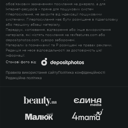
обов'язковим зазначенням посилання на джерело, а для
Інтернет-ресурсів – пряме для пошукових систем
гіперпосилання, не закрите від індексації пошуковими
системами. Гіперпосилання має бути розміщене в підзаголовку
або першому абзаці матеріалу.
Передрук, копіювання, відтворення або інше використання
матеріалів, які містять посилання на rexfeatures.com або
depositphotos.com, суворо заборонені.
Матеріали із позначками
!
та
P
розміщені на правах реклами.
Редакція не несе відповідальності за достовірність цієї
інформації.
Стокові фото від:
Правила використання сайту
Політика конфіденційності
Редакційна політика