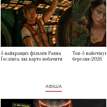
5 найкращих фільмів Раяна
Топ-5 найочіку
Ґослінга, які варто побачити
березня-2026
АФІША