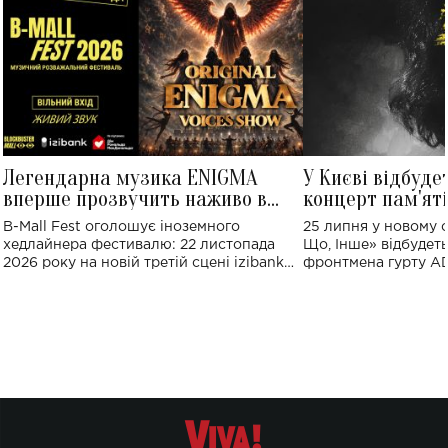
Легендарна музика ENIGMA
У Києві відбуде
вперше прозвучить наживо в
концерт пам'ят
Україні: де відбудеться концерт
Клименка: понад
B-Mall Fest оголошує іноземного
25 липня у новому o
виконають пісн
хедлайнера фестивалю: 22 листопада
Що, Інше» відбудеть
2026 року на новій третій сцені izibank
фронтмена гурту A
stage відбудеться українська прем'єра
Клименка. Це буде 
ENIGMA VOICES' ORIGINAL LIVE SHOW.
вечір, присвячений 
творчість стала си
справжньої любові д