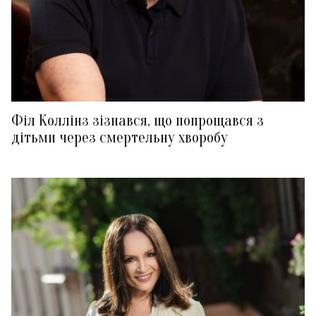
Філ Коллінз зізнався, що попрощався з
дітьми через смертельну хворобу