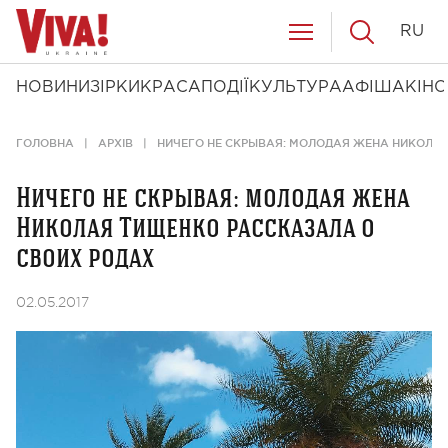
RU
НОВИНИ
ЗІРКИ
КРАСА
ПОДІЇ
КУЛЬТУРА
АФІША
КІНО
ГОЛОВНА
АРХІВ
НИЧЕГО НЕ СКРЫВАЯ: МОЛОДАЯ ЖЕНА НИКОЛА
Ничего не скрывая: молодая жена
Николая Тищенко рассказала о
своих родах
02.05.2017