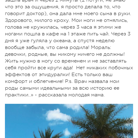
что это за ощущения, я просто делала то, что
говорит доктор), она дала мне моего сына в руки.
Здорового, милого кроху. Мои ноги не отнялись,
голова не кружилась, через 3 часа я этими же
ногами пошла в кафе на 1 этаже пить чай. Через 3
дня я уже гуляла у океана, а спустя неделю
вообще забыла, что сама родила! Мораль:
девочки, родные, вы никому ничего не должны!
Жить нужно в ногу со временем и не заставлять
себя пройти все круги ада! Нет никаких побочных
эффектов от эпидуралки! Есть только ваш
комфорт и облегчение! P.s. Врач назвала мои
роды самыми идеальными за всю историю ее
практики..» - рассказала молодая мама.