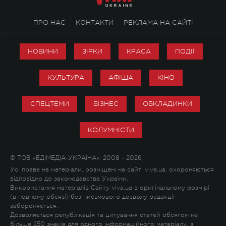
ПРО НАС
КОНТАКТИ
РЕКЛАМА НА САЙТІ
НОВИНИ
ЗІРКИ
КРАСА
ПОДІЇ
КУЛЬТУРА
АФІША
КІНО
СПЕЦТЕМИ
БІЗНЕС
ОБКЛАДИНКИ
КОЛУМНІСТИ
© ТОВ «ЕДІМЕДІА-УКРАЇНА», 2008 - 2026
Усі права на матеріали, розміщені на сайті viva.ua, охороняються
відповідно до законодавства України.
Використання матеріалів Сайту viva.ua в оригінальному розмірі
(в повному обсязі) без письмового дозволу редакції
забороняється.
Дозволяється републікація та цитування статей обсягом не
більше 250 знаків для одного інформаційного матеріалу, з