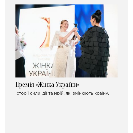
Премія «Жінка України»
Історії сили, дії та мрій, які змінюють країну.