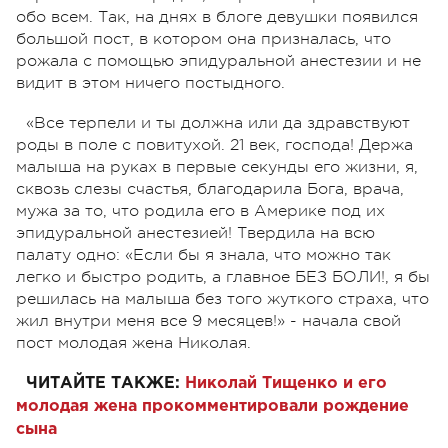
обо всем. Так, на днях в блоге девушки появился
большой пост, в котором она призналась, что
рожала с помощью эпидуральной анестезии и не
видит в этом ничего постыдного.
«Все терпели и ты должна или да здравствуют
роды в поле с повитухой. 21 век, господа! Держа
малыша на руках в первые секунды его жизни, я,
сквозь слезы счастья, благодарила Бога, врача,
мужа за то, что родила его в Америке под их
эпидуральной анестезией! Твердила на всю
палату одно: «Если бы я знала, что можно так
легко и быстро родить, а главное БЕЗ БОЛИ!, я бы
решилась на малыша без того жуткого страха, что
жил внутри меня все 9 месяцев!» - начала свой
пост молодая жена Николая.
ЧИТАЙТЕ ТАКЖЕ:
Николай Тищенко и его
молодая жена прокомментировали рождение
сына