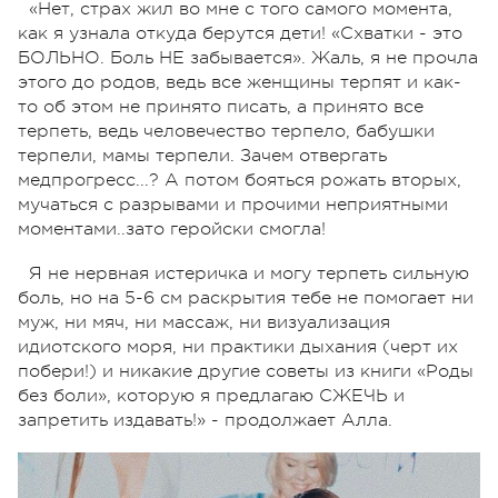
«Нет, страх жил во мне с того самого момента,
как я узнала откуда берутся дети! «Схватки - это
БОЛЬНО. Боль НЕ забывается». Жаль, я не прочла
этого до родов, ведь все женщины терпят и как-
то об этом не принято писать, а принято все
терпеть, ведь человечество терпело, бабушки
терпели, мамы терпели. Зачем отвергать
медпрогресс...? А потом бояться рожать вторых,
мучаться с разрывами и прочими неприятными
моментами..зато геройски смогла!
Я не нервная истеричка и могу терпеть сильную
боль, но на 5-6 см раскрытия тебе не помогает ни
муж, ни мяч, ни массаж, ни визуализация
идиотского моря, ни практики дыхания (черт их
побери!) и никакие другие советы из книги «Роды
без боли», которую я предлагаю СЖЕЧЬ и
запретить издавать!» - продолжает Алла.