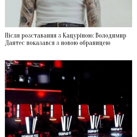
Після розставання з Кацуріною: Володимир
Дантес показався з новою обраницею