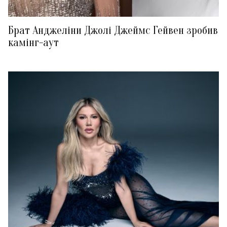
Брат Анджеліни Джолі Джеймс Гейвен зробив
камінг-аут