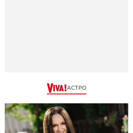
АСТРО