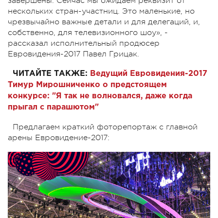
завершены. Сейчас мы ожидаем реквизит от
нескольких стран-участниц. Это маленькие, но
чрезвычайно важные детали и для делегаций, и,
собственно, для телевизионного шоу», -
рассказал исполнительный продюсер
Евровидения-2017 Павел Грицак.
ЧИТАЙТЕ ТАКЖЕ:
Ведущий Евровидения-2017
Тимур Мирошниченко о предстоящем
конкурсе: "Я так не волновался, даже когда
прыгал с парашютом"
Предлагаем краткий фоторепортаж с главной
арены Евровидение-2017: