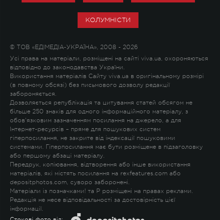
КОЛУМНІСТИ
© ТОВ «ЕДІМЕДІА-УКРАЇНА», 2008 - 2026
Усі права на матеріали, розміщені на сайті viva.ua, охороняються
відповідно до законодавства України.
Використання матеріалів Сайту viva.ua в оригінальному розмірі
(в повному обсязі) без письмового дозволу редакції
забороняється.
Дозволяється републікація та цитування статей обсягом не
більше 250 знаків для одного інформаційного матеріалу, з
обов'язковим зазначенням посилання на джерело, а для
Інтернет-ресурсів – пряме для пошукових систем
гіперпосилання, не закрите від індексації пошуковими
системами. Гіперпосилання має бути розміщене в підзаголовку
або першому абзаці матеріалу.
Передрук, копіювання, відтворення або інше використання
матеріалів, які містять посилання на rexfeatures.com або
depositphotos.com, суворо заборонені.
Матеріали із позначками
!
та
P
розміщені на правах реклами.
Редакція не несе відповідальності за достовірність цієї
інформації.
Стокові фото від: