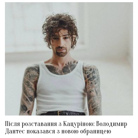
Після розставання з Кацуріною: Володимир
Дантес показався з новою обраницею