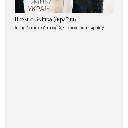
Премія «Жінка України»
Історії сили, дії та мрій, які змінюють країну.