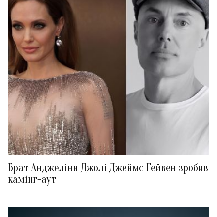
Брат Анджеліни Джолі Джеймс Гейвен зробив
камінг-аут