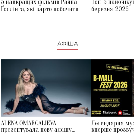
5 найкращих фільмів Раяна
Топ-5 найочіку
Ґослінга, які варто побачити
березня-2026
АФІША
ALENA OMARGALIEVA
Легендарна му
презентувала нову афішу
вперше прозвуч