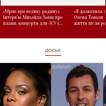
«Мрію про велику родину»:
«Я дозволила с
інтерв'ю Михайла Хоми про
Олена Тополя 
плани, концерти для ЗСУ і
життя після р
зміни під час війни
ДОСЬЄ