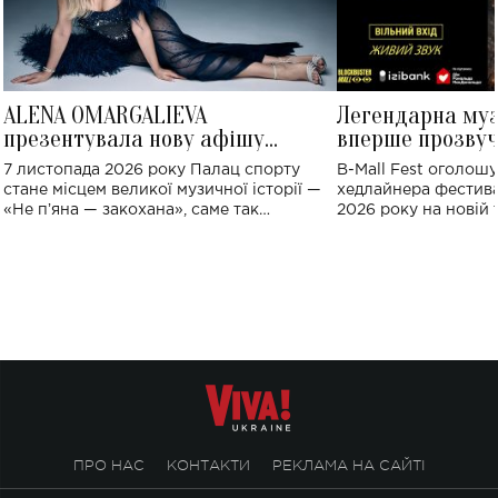
ALENA OMARGALIEVA
Легендарна му
презентувала нову афішу
вперше прозвуч
великого концерту в Палаці
Україні: де від
7 листопада 2026 року Палац спорту
B-Mall Fest оголош
спорту
стане місцем великої музичної історії —
хедлайнера фестива
«Не пʼяна — закохана», саме так
2026 року на новій т
символічно названо майбутній концерт
stage відбудеться у
ALENA OMARGALIEVA.
ENIGMA VOICES' OR
ПРО НАС
КОНТАКТИ
РЕКЛАМА НА САЙТІ