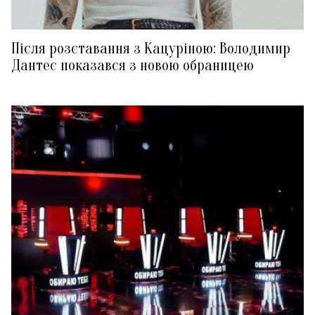
Після розставання з Кацуріною: Володимир
Дантес показався з новою обраницею