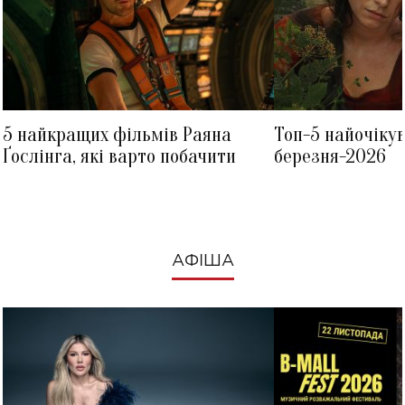
5 найкращих фільмів Раяна
Топ-5 найочіку
Ґослінга, які варто побачити
березня-2026
АФІША