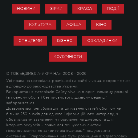
НОВИНИ
ЗІРКИ
КРАСА
ПОДІЇ
КУЛЬТУРА
АФІША
КІНО
СПЕЦТЕМИ
БІЗНЕС
ОБКЛАДИНКИ
КОЛУМНІСТИ
© ТОВ «ЕДІМЕДІА-УКРАЇНА», 2008 - 2026
Усі права на матеріали, розміщені на сайті viva.ua, охороняються
відповідно до законодавства України.
Використання матеріалів Сайту viva.ua в оригінальному розмірі
(в повному обсязі) без письмового дозволу редакції
забороняється.
Дозволяється републікація та цитування статей обсягом не
більше 250 знаків для одного інформаційного матеріалу, з
обов'язковим зазначенням посилання на джерело, а для
Інтернет-ресурсів – пряме для пошукових систем
гіперпосилання, не закрите від індексації пошуковими
системами. Гіперпосилання має бути розміщене в підзаголовку