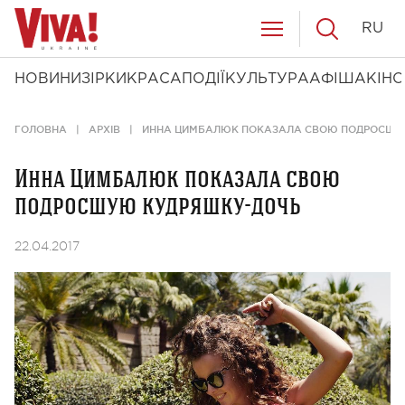
RU
НОВИНИ
ЗІРКИ
КРАСА
ПОДІЇ
КУЛЬТУРА
АФІША
КІНО
ГОЛОВНА
АРХІВ
ИННА ЦИМБАЛЮК ПОКАЗАЛА СВОЮ ПОДРОСШУ
Инна Цимбалюк показала свою
подросшую кудряшку-дочь
22.04.2017