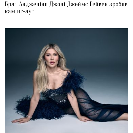
Брат Анджеліни Джолі Джеймс Гейвен зробив
камінг-аут