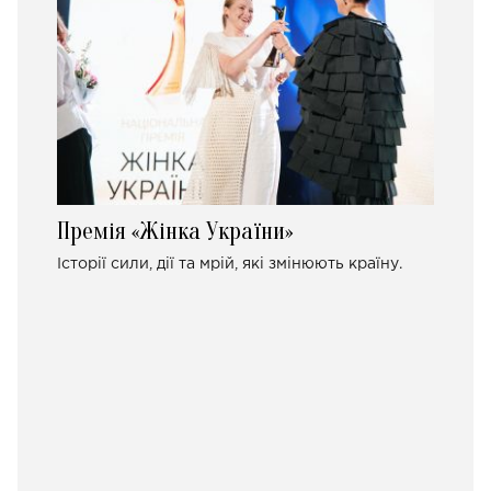
Премія «Жінка України»
Історії сили, дії та мрій, які змінюють країну.