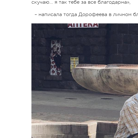
скучаю... я так тебе за все благодарна»,
– написала тогда Дорофеева в личном б