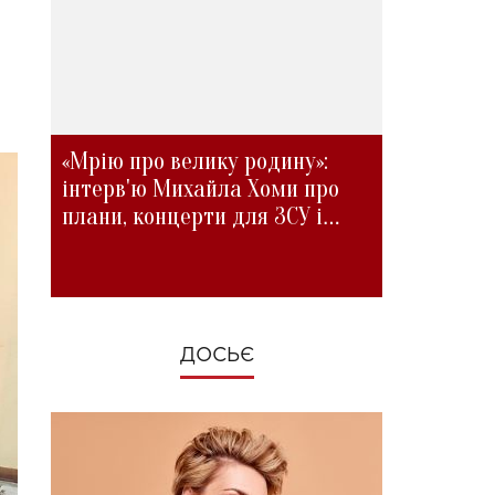
«Мрію про велику родину»:
інтерв'ю Михайла Хоми про
плани, концерти для ЗСУ і
зміни під час війни
ДОСЬЄ