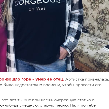
Артистка призналась,
роизошло горе – умер ее отец.
то было недостаточно времени, чтобы провести его
 И вот-вот ты мне пришлешь очередную статью о
ю-нибудь смешную, старую песню. Па, я по тебе