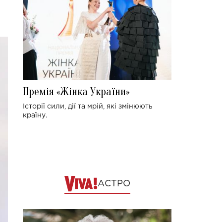
Премія «Жінка України»
Історії сили, дії та мрій, які змінюють
країну.
АСТРО