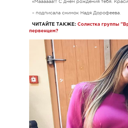
«Маааааа!!! С днем рождения тебя. Крас
– подписала снимок Надя Дорофеева.
ЧИТАЙТЕ ТАКЖЕ:
Солистка группы "В
первенцем?