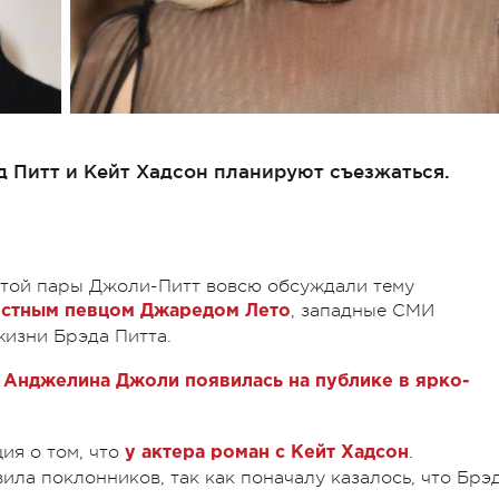
 Питт и Кейт Хадсон планируют съезжаться.
той пары Джоли-Питт вовсю обсуждали тему
, западные СМИ
естным певцом Джаредом Лето
жизни Брэда Питта.
 Анджелина Джоли появилась на публике в ярко-
ия о том, что
.
у актера роман с Кейт Хадсон
вила поклонников, так как поначалу казалось, что Брэ