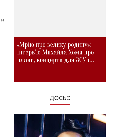
 и
«Мрію про велику родину»:
інтерв'ю Михайла Хоми про
плани, концерти для ЗСУ і
зміни під час війни
ДОСЬЄ