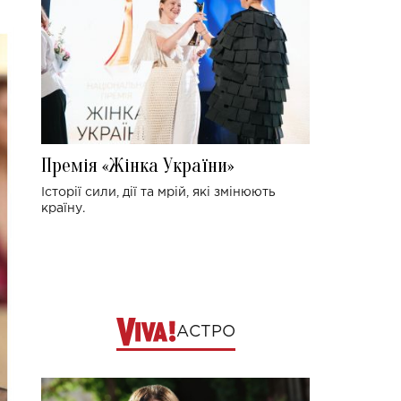
Премія «Жінка України»
Історії сили, дії та мрій, які змінюють
країну.
АСТРО