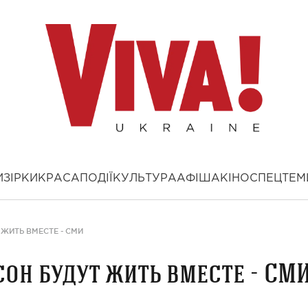
И
ЗІРКИ
КРАСА
ПОДІЇ
КУЛЬТУРА
АФІША
КІНО
СПЕЦТЕМ
 ЖИТЬ ВМЕСТЕ - СМИ
сон будут жить вместе - СМ