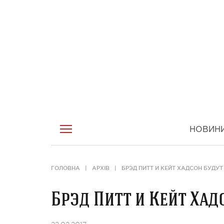
НОВИН
ГОЛОВНА
АРХІВ
БРЭД ПИТТ И КЕЙТ ХАДСОН БУДУТ
Брэд Питт и Кейт Хад