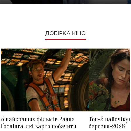
ДОБІРКА КІНО
5 найкращих фільмів Раяна
Топ-5 найочіку
Ґослінга, які варто побачити
березня-2026