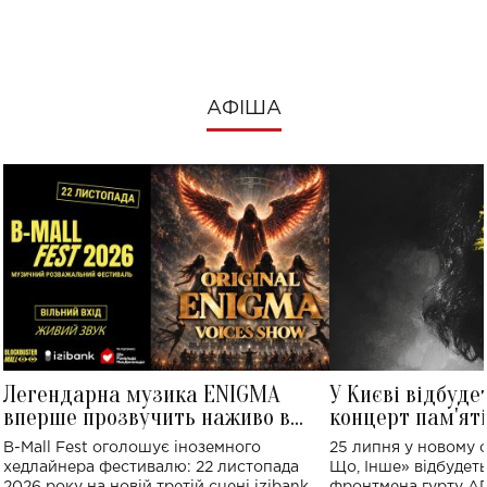
АФІША
Легендарна музика ENIGMA
У Києві відбуде
вперше прозвучить наживо в
концерт пам'ят
Україні: де відбудеться концерт
Клименка: понад
B-Mall Fest оголошує іноземного
25 липня у новому o
виконають пісн
хедлайнера фестивалю: 22 листопада
Що, Інше» відбудеть