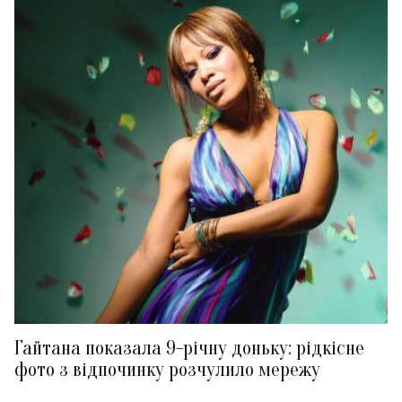
Гайтана показала 9-річну доньку: рідкісне
фото з відпочинку розчулило мережу