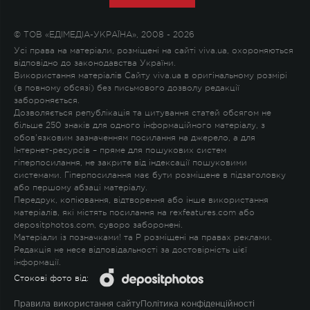
© ТОВ «ЕДІМЕДІА-УКРАЇНА», 2008 - 2026
Усі права на матеріали, розміщені на сайті viva.ua, охороняються
відповідно до законодавства України.
Використання матеріалів Сайту viva.ua в оригінальному розмірі
(в повному обсязі) без письмового дозволу редакції
забороняється.
Дозволяється републікація та цитування статей обсягом не
більше 250 знаків для одного інформаційного матеріалу, з
обов'язковим зазначенням посилання на джерело, а для
Інтернет-ресурсів – пряме для пошукових систем
гіперпосилання, не закрите від індексації пошуковими
системами. Гіперпосилання має бути розміщене в підзаголовку
або першому абзаці матеріалу.
Передрук, копіювання, відтворення або інше використання
матеріалів, які містять посилання на rexfeatures.com або
depositphotos.com, суворо заборонені.
Матеріали із позначками
!
та
P
розміщені на правах реклами.
Редакція не несе відповідальності за достовірність цієї
інформації.
Стокові фото від:
Правила використання сайту
Політика конфіденційності