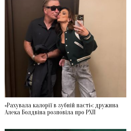
«Рахувала калорії в зубній пасті»: дружина
Алека Болдвіна розповіла про РХП