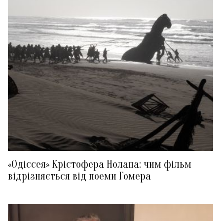
«Одіссея» Крістофера Нолана: чим фільм
відрізняється від поеми Гомера