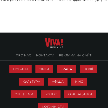
2026 року на новій третій сцені izibank
фронтмена гурту A
stage відбудеться українська прем'єра
Клименка. Це буде 
ENIGMA VOICES' ORIGINAL LIVE SHOW.
вечір, присвячений 
творчість стала си
справжньої любові д
ПРО НАС
КОНТАКТИ
РЕКЛАМА НА САЙТІ
НОВИНИ
ЗІРКИ
КРАСА
ПОДІЇ
КУЛЬТУРА
АФІША
КІНО
СПЕЦТЕМИ
БІЗНЕС
ОБКЛАДИНКИ
КОЛУМНІСТИ