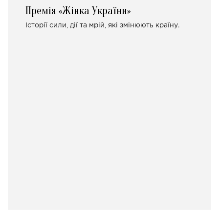
Премія «Жінка України»
Історії сили, дії та мрій, які змінюють країну.