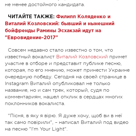
не менее достойного кандидата.
ЧИТАЙТЕ ТАКЖЕ:
Филипп Коляденко и
Виталий Козловский: бывший и нынешний
бойфренды Рамины Эсхакзай идут на
"Евровидение-2017"
Совсем недавно стало известно о том, что
известный вокалист
Виталий Козловский
примет
участие в отборе и представит публике песню,
которая, по его мнению, может принести Украине
очередную победу. Сегодня на своей странице в
Instagram Виталий опубликовал не только
название, но и сам трек, который, судя по
комментариям, нашел отклик в сердцах многих
поклонников вокалиста.
"Пісня, в яку я вірю. Я дуже хочу, щоб ви в неї
так само повірили",
–
написал Виталий под видео
на песню "I'm Your Light".