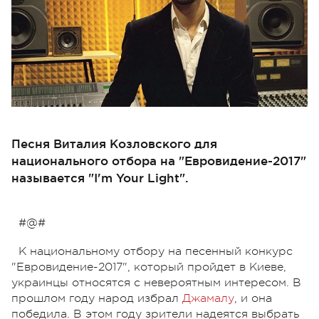
Песня Виталия Козловского для
национального отбора на "Евровидение-2017"
называется "I'm Your Light".
#@#
К национальному отбору на песенный конкурс
"Евровидение-2017", который пройдет в Киеве,
украинцы относятся с невероятным интересом. В
прошлом году народ избрал
Джамалу
, и она
победила. В этом году зрители надеятся выбрать