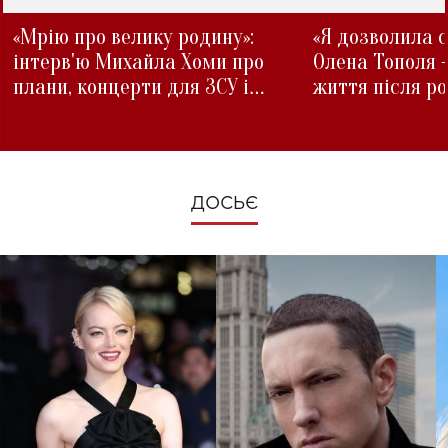
«Мрію про велику родину»:
«Я дозволила с
інтерв'ю Михайла Хоми про
Олена Тополя 
плани, концерти для ЗСУ і
життя після р
зміни під час війни
ДОСЬЄ