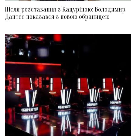
Після розставання з Кацуріною: Володимир
Дантес показався з новою обраницею