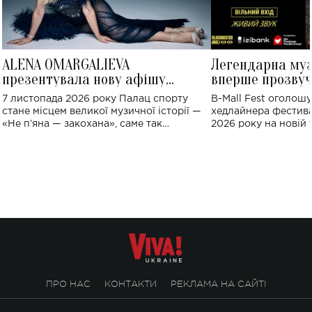
ALENA OMARGALIEVA
Легендарна му
презентувала нову афішу
вперше прозвуч
великого концерту в Палаці
Україні: де від
7 листопада 2026 року Палац спорту
B-Mall Fest оголош
спорту
стане місцем великої музичної історії —
хедлайнера фестива
«Не пʼяна — закохана», саме так
2026 року на новій т
символічно названо майбутній концерт
stage відбудеться у
ALENA OMARGALIEVA.
ENIGMA VOICES' OR
ПРО НАС
КОНТАКТИ
РЕКЛАМА НА САЙТІ