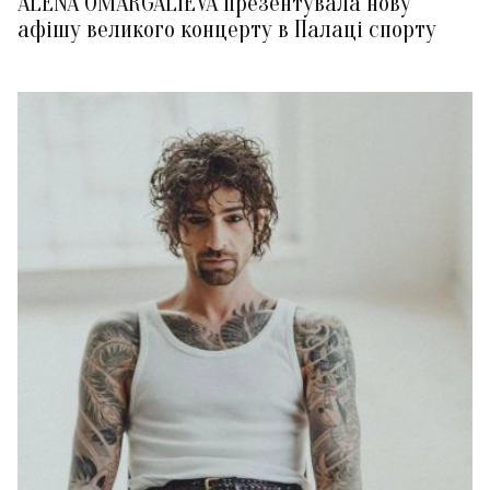
ALENA OMARGALIEVA презентувала нову
афішу великого концерту в Палаці спорту