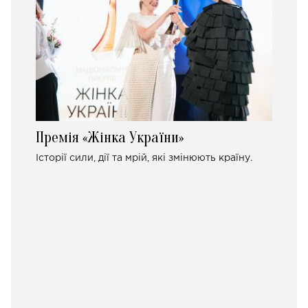
Премія «Жінка України»
Історії сили, дії та мрій, які змінюють країну.