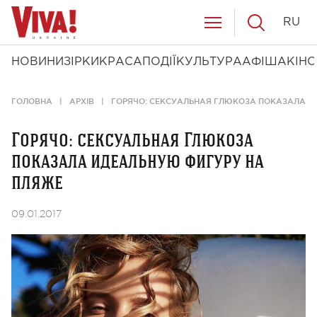
RU
НОВИНИ
ЗІРКИ
КРАСА
ПОДІЇ
КУЛЬТУРА
АФІША
КІНО
ГОЛОВНА
АРХІВ
ГОРЯЧО: СЕКСУАЛЬНАЯ ГЛЮКОЗА ПОКАЗАЛА И
Горячо: сексуальная Глюкоза
показала идеальную фигуру на
пляже
09.01.2017