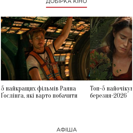
ДОБІРКА КІНО
5 найкращих фільмів Раяна
Топ-5 найочіку
Ґослінга, які варто побачити
березня-2026
АФІША