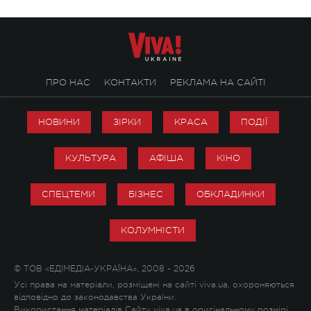
ПРО НАС
КОНТАКТИ
РЕКЛАМА НА САЙТІ
НОВИНИ
ЗІРКИ
КРАСА
ПОДІЇ
КУЛЬТУРА
АФІША
КІНО
СПЕЦТЕМИ
БІЗНЕС
ОБКЛАДИНКИ
КОЛУМНІСТИ
© ТОВ «ЕДІМЕДІА-УКРАЇНА», 2008 - 2026
Усі права на матеріали, розміщені на сайті viva.ua, охороняються
відповідно до законодавства України.
Використання матеріалів Сайту viva.ua в оригінальному розмірі