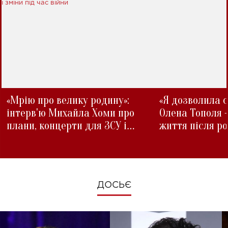
«Мрію про велику родину»:
«Я дозволила с
інтерв'ю Михайла Хоми про
Олена Тополя 
плани, концерти для ЗСУ і
життя після р
зміни під час війни
ДОСЬЄ