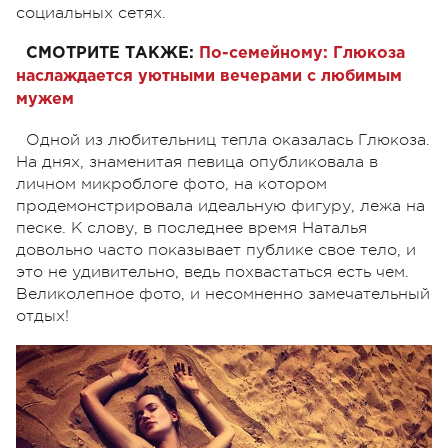
социальных сетях.
СМОТРИТЕ ТАКЖЕ:
По-семейному: Глюкоза
наслаждается уютными вечерами с любимым
мужем
Одной из любительниц тепла оказалась Глюкоза.
На днях, знаменитая певица опубликовала в
личном микроблоге фото, на котором
продемонстрировала идеальную фигуру, лежа на
песке. К слову, в последнее время Наталья
довольно часто показывает публике свое тело, и
это не удивительно, ведь похвастаться есть чем.
Великолепное фото, и несомненно замечательный
отдых!