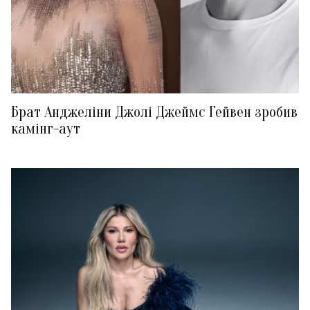
Брат Анджеліни Джолі Джеймс Гейвен зробив
камінг-аут