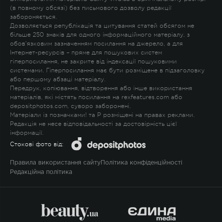
(в повному обсязі) без письмового дозволу редакції
забороняється.
Дозволяється републікація та цитування статей обсягом не
більше 250 знаків для одного інформаційного матеріалу, з
обов'язковим зазначенням посилання на джерело, а для
Інтернет-ресурсів – пряме для пошукових систем
гіперпосилання, не закрите від індексації пошуковими
системами. Гіперпосилання має бути розміщене в підзаголовку
або першому абзаці матеріалу.
Передрук, копіювання, відтворення або інше використання
матеріалів, які містять посилання на rexfeatures.com або
depositphotos.com, суворо заборонені.
Матеріали із позначками
!
та
P
розміщені на правах реклами.
Редакція не несе відповідальності за достовірність цієї
інформації.
Стокові фото від:
Правила використання сайту
Політика конфіденційності
Редакційна політика