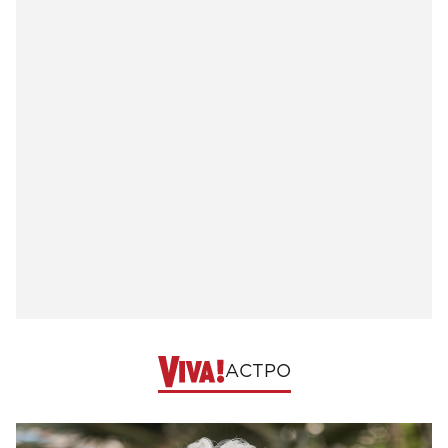
АСТРО