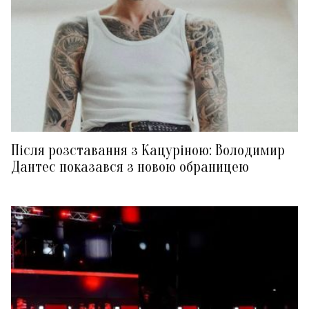
Після розставання з Кацуріною: Володимир
Дантес показався з новою обраницею