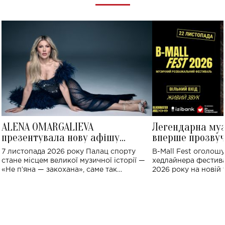
ALENA OMARGALIEVA
Легендарна му
презентувала нову афішу
вперше прозвуч
великого концерту в Палаці
Україні: де від
7 листопада 2026 року Палац спорту
B-Mall Fest оголош
спорту
стане місцем великої музичної історії —
хедлайнера фестива
«Не пʼяна — закохана», саме так
2026 року на новій т
символічно названо майбутній концерт
stage відбудеться у
ALENA OMARGALIEVA.
ENIGMA VOICES' OR