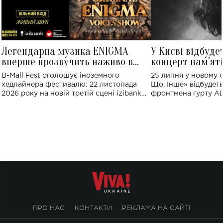
Легендарна музика ENIGMA
У Києві відбуде
вперше прозвучить наживо в
концерт пам'ят
Україні: де відбудеться концерт
Клименка: понад
B-Mall Fest оголошує іноземного
25 липня у новому o
виконають пісн
хедлайнера фестивалю: 22 листопада
Що, Інше» відбудеть
2026 року на новій третій сцені izibank
фронтмена гурту A
stage відбудеться українська прем'єра
Клименка. Це буде 
ENIGMA VOICES' ORIGINAL LIVE SHOW.
вечір, присвячений 
творчість стала си
справжньої любові д
ПРО НАС
КОНТАКТИ
РЕКЛАМА НА САЙТІ