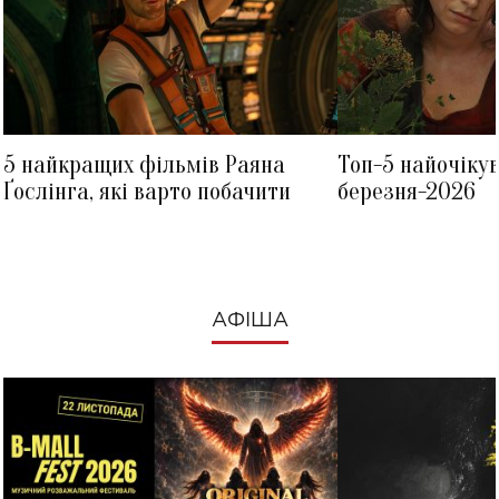
5 найкращих фільмів Раяна
Топ-5 найочіку
Ґослінга, які варто побачити
березня-2026
АФІША