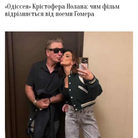
«Одіссея» Крістофера Нолана: чим фільм
відрізняється від поеми Гомера