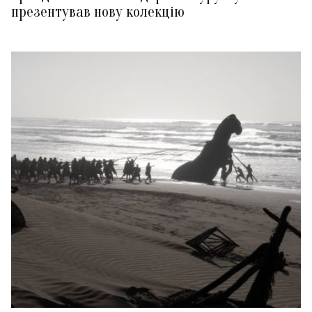
презентував нову колекцію