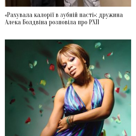
«Рахувала калорії в зубній пасті»: дружина
Алека Болдвіна розповіла про РХП