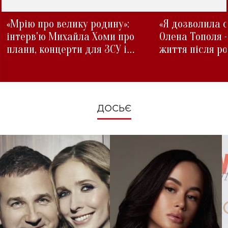
«Мрію про велику родину»:
«Я дозволила с
інтерв'ю Михайла Хоми про
Олена Тополя 
плани, концерти для ЗСУ і
життя після р
зміни під час війни
ДОСЬЄ