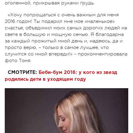
оголенной, прикрывая руками грудь.
«Хочу попрощаться с очень важным для меня
2016 годом! Ты подарил мне мое «маленькое»
счастье, объединил моих самых дорогих людей на
свете в большую и мощную семью. Я благодарна
за каждый прожитый мной день и, надеюсь, да и
просто верю, – только в самое лучшее, что
случится со мной впереди!» – прокомментировала
фото Тоня.
СМОТРИТЕ:
Б
еби-бум 2016: у кого из звезд
родились дети в уходящем году