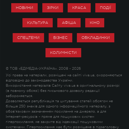
НОВИНИ
ЗІРКИ
КРАСА
ПОДІЇ
КУЛЬТУРА
АФІША
КІНО
СПЕЦТЕМИ
БІЗНЕС
ОБКЛАДИНКИ
КОЛУМНІСТИ
© ТОВ «ЕДІМЕДІА-УКРАЇНА», 2008 - 2026
Усі права на матеріали, розміщені на сайті viva.ua, охороняються
відповідно до законодавства України.
Використання матеріалів Сайту viva.ua в оригінальному розмірі
(в повному обсязі) без письмового дозволу редакції
забороняється.
Дозволяється републікація та цитування статей обсягом не
більше 250 знаків для одного інформаційного матеріалу, з
обов'язковим зазначенням посилання на джерело, а для
Інтернет-ресурсів – пряме для пошукових систем
гіперпосилання, не закрите від індексації пошуковими
системами. Гіперпосилання має бути розміщене в підзаголовку