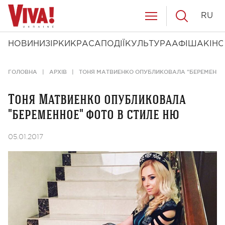
RU
НОВИНИ
ЗІРКИ
КРАСА
ПОДІЇ
КУЛЬТУРА
АФІША
КІНО
ГОЛОВНА
АРХІВ
ТОНЯ МАТВИЕНКО ОПУБЛИКОВАЛА "БЕРЕМЕННОЕ
Тоня Матвиенко опубликовала
"беременное" фото в стиле ню
05.01.2017