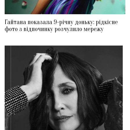
Гайтана показала 9-річну доньку: рідкісне
фото з відпочинку розчулило мережу