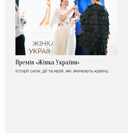
Премія «Жінка України»
Історії сили, дії та мрій, які змінюють країну.