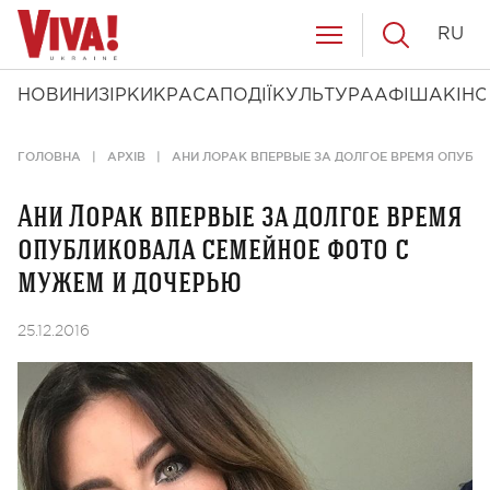
RU
НОВИНИ
ЗІРКИ
КРАСА
ПОДІЇ
КУЛЬТУРА
АФІША
КІНО
ГОЛОВНА
АРХІВ
АНИ ЛОРАК ВПЕРВЫЕ ЗА ДОЛГОЕ ВРЕМЯ ОПУБЛ
Ани Лорак впервые за долгое время
опубликовала семейное фото с
мужем и дочерью
25.12.2016