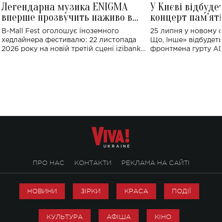
Легендарна музика ENIGMA
У Києві відбуде
вперше прозвучить наживо в
концерт пам'ят
Україні: де відбудеться концерт
Клименка: понад
B-Mall Fest оголошує іноземного
25 липня у новому o
виконають пісн
хедлайнера фестивалю: 22 листопада
Що, Інше» відбудеть
2026 року на новій третій сцені izibank
фронтмена гурту A
stage відбудеться українська прем'єра
Клименка. Це буде 
ENIGMA VOICES' ORIGINAL LIVE SHOW.
вечір, присвячений 
творчість стала си
справжньої любові д
ПРО НАС
КОНТАКТИ
РЕКЛАМА НА САЙТІ
НОВИНИ
ЗІРКИ
КРАСА
ПОДІЇ
КУЛЬТУРА
АФІША
КІНО