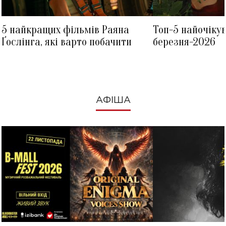
5 найкращих фільмів Раяна
Топ-5 найочіку
Ґослінга, які варто побачити
березня-2026
АФІША