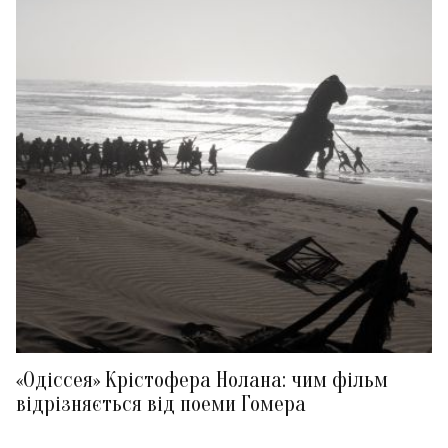
«Одіссея» Крістофера Нолана: чим фільм
відрізняється від поеми Гомера