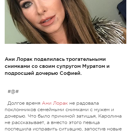
Ани Лорак поделилась трогательными
снимками со своим супругом Муратом и
подросшей дочерью Софией.
#@#
Долгое время
Ани Лорак
не радовала
поклонников семейными снимками с мужем и
дочерью. Что было причиной затишья, Каролина
не рассказывает, а вместо этого певица
поспешила исправить ситуацию, запостив новые