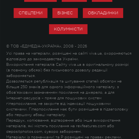
СПЕЦТЕМИ
БІЗНЕС
ОБКЛАДИНКИ
КОЛУМНІСТИ
© ТОВ «ЕДІМЕДІА-УКРАЇНА», 2008 - 2026
Усі права на матеріали, розміщені на сайті viva.ua, охороняються
відповідно до законодавства України.
Використання матеріалів Сайту viva.ua в оригінальному розмірі
(в повному обсязі) без письмового дозволу редакції
забороняється.
Дозволяється републікація та цитування статей обсягом не
більше 250 знаків для одного інформаційного матеріалу, з
обов'язковим зазначенням посилання на джерело, а для
Інтернет-ресурсів – пряме для пошукових систем
гіперпосилання, не закрите від індексації пошуковими
системами. Гіперпосилання має бути розміщене в підзаголовку
або першому абзаці матеріалу.
Передрук, копіювання, відтворення або інше використання
матеріалів, які містять посилання на rexfeatures.com або
depositphotos.com, суворо заборонені.
Матеріали із позначками
!
та
P
розміщені на правах реклами.