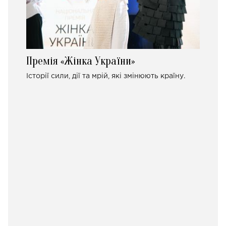
Премія «Жінка України»
Історії сили, дії та мрій, які змінюють країну.