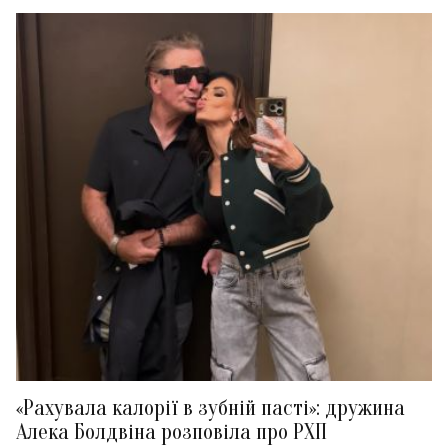
«Рахувала калорії в зубній пасті»: дружина
Алека Болдвіна розповіла про РХП