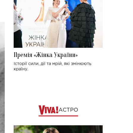
Премія «Жінка України»
Історії сили, дії та мрій, які змінюють
країну.
АСТРО