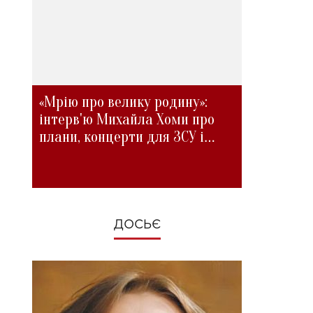
«Мрію про велику родину»:
інтерв'ю Михайла Хоми про
плани, концерти для ЗСУ і
зміни під час війни
ДОСЬЄ