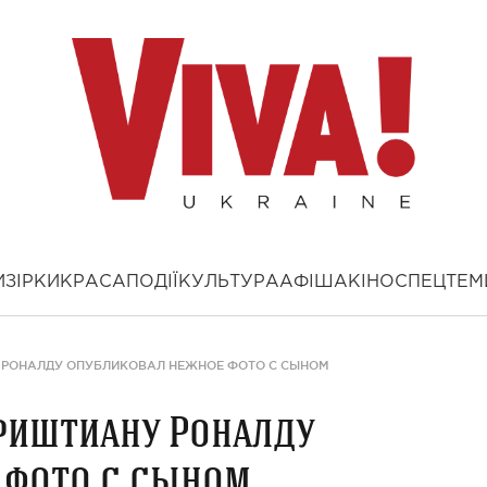
И
ЗІРКИ
КРАСА
ПОДІЇ
КУЛЬТУРА
АФІША
КІНО
СПЕЦТЕМ
 РОНАЛДУ ОПУБЛИКОВАЛ НЕЖНОЕ ФОТО С СЫНОМ
риштиану Роналду
 фото с сыном