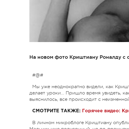
На новом фото Криштиану Роналду с 
#@#
Мы уже неоднократно видели, как Кришт
делает уроки... Пришло время увидеть, к
выяснилось, все происходит с неизменно
СМОТРИТЕ ТАКЖЕ:
Горячее видео: Кр
В личном микроблоге Криштиану опублик
Мальчик уже полусонный, но по-прежнем