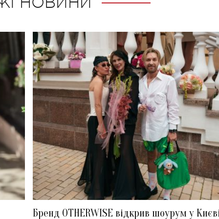
ЖІ НОВИНИ
Бренд OTHERWISE відкрив шоурум у Києв