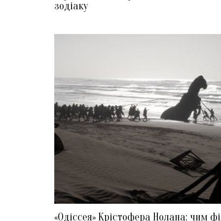
зодіаку
«Одіссея» Крістофера Нолана: чим ф