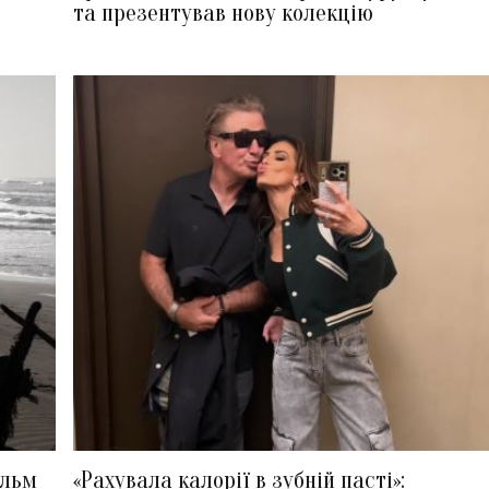
та презентував нову колекцію
ільм
«Рахувала калорії в зубній пасті»: