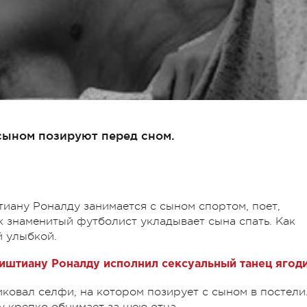
сыном позируют перед сном.
иану Роналду занимается с сыном спортом, поет,
ак знаменитый футболист укладывает сына спать. Как
й улыбкой.
иштиану Роналду исполнил сексуальный танец ягод
овал селфи, на котором позирует с сыном в постели
у крепко обнимает за шею отца.