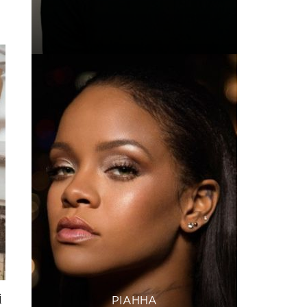
і
РІАННА