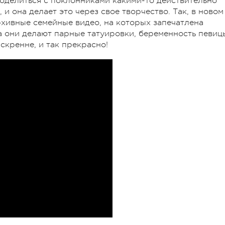
поделиться с поклонниками какими-то действительно
 она делает это через свое творчество. Так, в новом
архивные семейные видео, на которых запечатлена
а они делают парные татуировки, беременность певиц
скренне, и так прекрасно!