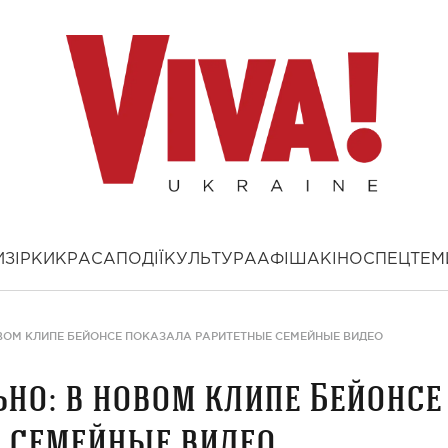
И
ЗІРКИ
КРАСА
ПОДІЇ
КУЛЬТУРА
АФІША
КІНО
СПЕЦТЕМ
ОВОМ КЛИПЕ БЕЙОНСЕ ПОКАЗАЛА РАРИТЕТНЫЕ СЕМЕЙНЫЕ ВИДЕО
ьно: в новом клипе Бейонсе
е семейные видео