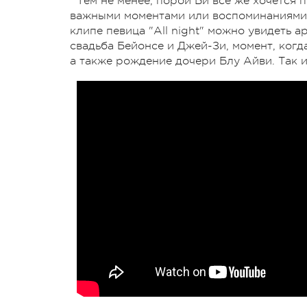
Тем не менее, порой Би все же хочется 
важными моментами или воспоминаниями, и
клипе певица "All night" можно увидеть 
свадьба Бейонсе и Джей-Зи, момент, когд
а также рождение дочери Блу Айви. Так и