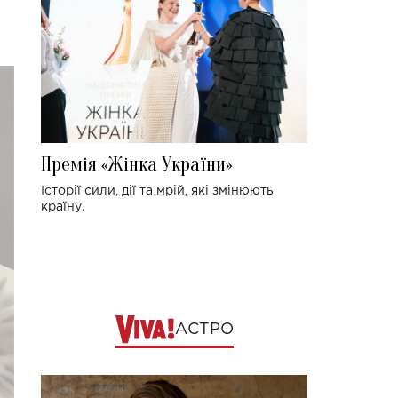
Премія «Жінка України»
Історії сили, дії та мрій, які змінюють
країну.
АСТРО