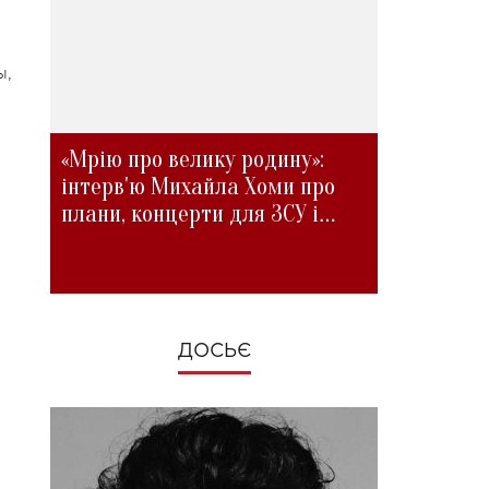
ы,
«Мрію про велику родину»:
інтерв'ю Михайла Хоми про
плани, концерти для ЗСУ і
зміни під час війни
ДОСЬЄ