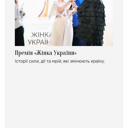
Премія «Жінка України»
Історії сили, дії та мрій, які змінюють країну.