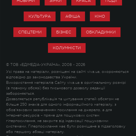
НОВИНИ
ЗІРКИ
КРАСА
ПОДІЇ
КУЛЬТУРА
АФІША
КІНО
СПЕЦТЕМИ
БІЗНЕС
ОБКЛАДИНКИ
КОЛУМНІСТИ
© ТОВ «ЕДІМЕДІА-УКРАЇНА», 2008 - 2026
Усі права на матеріали, розміщені на сайті viva.ua, охороняються
відповідно до законодавства України.
Використання матеріалів Сайту viva.ua в оригінальному розмірі
(в повному обсязі) без письмового дозволу редакції
забороняється.
Дозволяється републікація та цитування статей обсягом не
більше 250 знаків для одного інформаційного матеріалу, з
обов'язковим зазначенням посилання на джерело, а для
Інтернет-ресурсів – пряме для пошукових систем
гіперпосилання, не закрите від індексації пошуковими
системами. Гіперпосилання має бути розміщене в підзаголовку
або першому абзаці матеріалу.