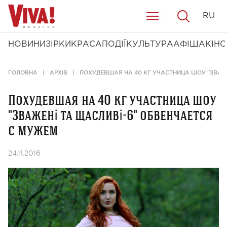
RU
НОВИНИ
ЗІРКИ
КРАСА
ПОДІЇ
КУЛЬТУРА
АФІША
КІНО
ГОЛОВНА
АРХІВ
ПОХУДЕВШАЯ НА 40 КГ УЧАСТНИЦА ШОУ "ЗВАЖ
Похудевшая на 40 кг участница шоу
"Зважені та щасливі-6" обвенчается
с мужем
24.11.2016