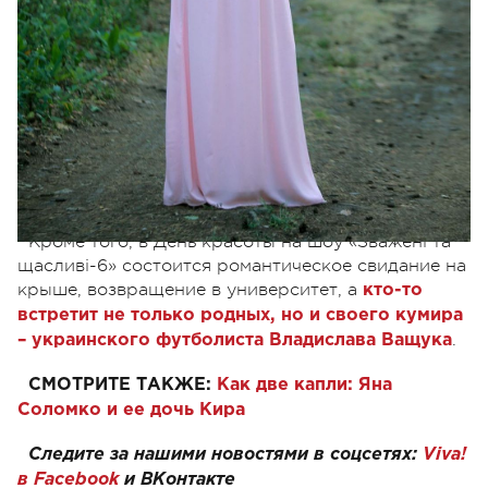
За 12 недель на шоу она похудела на 40 кг
Кроме того, в День красоты на шоу «Зважені та
щасливі-6» состоится романтическое свидание на
крыше, возвращение в университет, а
кто-то
встретит не только родных, но и своего кумира
.
– украинского футболиста Владислава Ващука
СМОТРИТЕ ТАКЖЕ:
Как две капли: Яна
Соломко и ее дочь Кира
Следите за нашими новостями в соцсетях:
Viva!
в Facebook
и
ВКонтакте