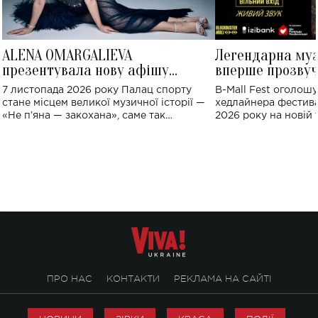
ALENA OMARGALIEVA
Легендарна му
презентувала нову афішу
вперше прозвуч
великого концерту в Палаці
Україні: де від
7 листопада 2026 року Палац спорту
B-Mall Fest оголош
спорту
стане місцем великої музичної історії —
хедлайнера фестива
«Не пʼяна — закохана», саме так
2026 року на новій т
символічно названо майбутній концерт
stage відбудеться у
ALENA OMARGALIEVA.
ENIGMA VOICES' OR
ПРО НАС
КОНТАКТИ
РЕКЛАМА НА САЙТІ