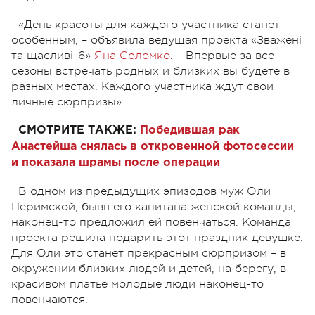
«День красоты для каждого участника станет
особенным, – объявила ведущая проекта «Зважені
та щасливі-6»
Яна Соломко
. – Впервые за все
сезоны встречать родных и близких вы будете в
разных местах. Каждого участника ждут свои
личные сюрпризы».
СМОТРИТЕ ТАКЖЕ:
Победившая рак
Анастейша снялась в откровенной фотосессии
и показала шрамы после операции
В одном из предыдущих эпизодов муж Оли
Перимской, бывшего капитана женской команды,
наконец-то предложил ей повенчаться. Команда
проекта решила подарить этот праздник девушке.
Для Оли это станет прекрасным сюрпризом – в
окружении близких людей и детей, на берегу, в
красивом платье молодые люди наконец-то
повенчаются.