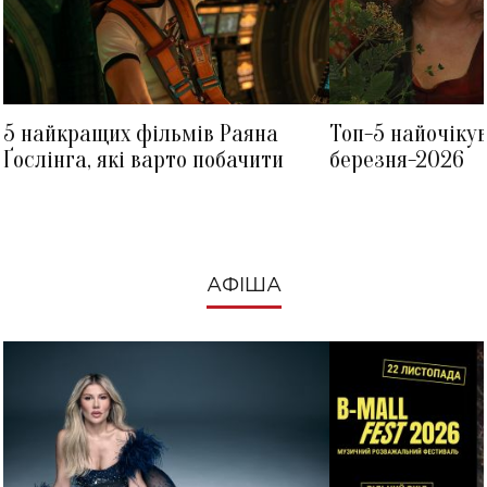
5 найкращих фільмів Раяна
Топ-5 найочіку
Ґослінга, які варто побачити
березня-2026
АФІША