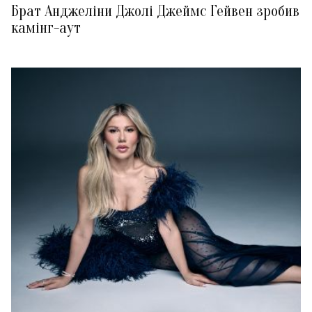
Брат Анджеліни Джолі Джеймс Гейвен зробив
камінг-аут