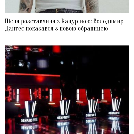
Після розставання з Кацуріною: Володимир
Дантес показався з новою обраницею