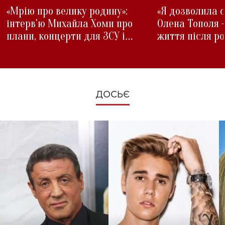
«Мрію про велику родину»:
«Я дозволила с
інтерв'ю Михайла Хоми про
Олена Тополя 
плани, концерти для ЗСУ і
життя після р
зміни під час війни
ДОСЬЄ