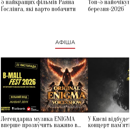
5 найкращих фільмів Раяна
Топ-5 найочіку
Ґослінга, які варто побачити
березня-2026
АФІША
Легендарна музика ENIGMA
У Києві відбуде
вперше прозвучить наживо в
концерт пам'ят