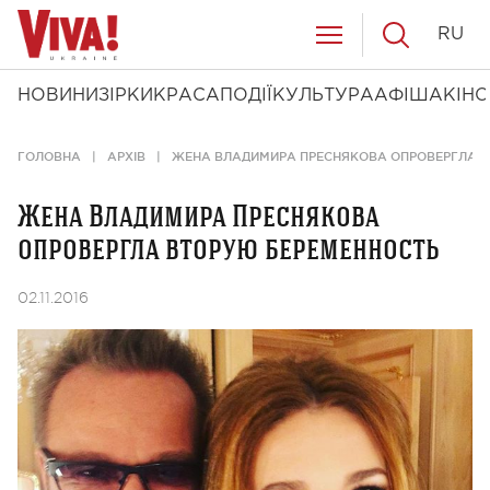
RU
НОВИНИ
ЗІРКИ
КРАСА
ПОДІЇ
КУЛЬТУРА
АФІША
КІНО
ГОЛОВНА
АРХІВ
ЖЕНА ВЛАДИМИРА ПРЕСНЯКОВА ОПРОВЕРГЛА 
Жена Владимира Преснякова
опровергла вторую беременность
02.11.2016