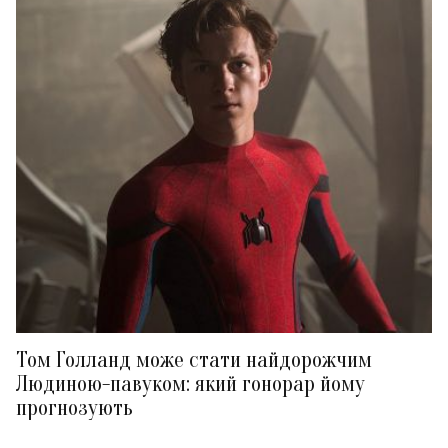
Том Голланд може стати найдорожчим
Людиною-павуком: який гонорар йому
прогнозують