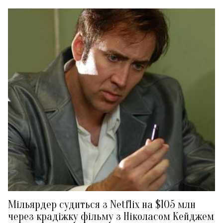
Мільярдер судиться з Netflix на $105 млн
через крадіжку фільму з Ніколасом Кейджем