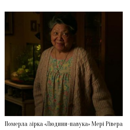
Померла зірка «Людини-павука» Мері Рівера