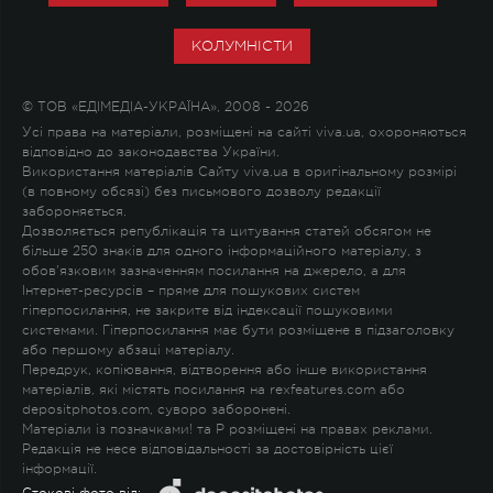
КОЛУМНІСТИ
© ТОВ «ЕДІМЕДІА-УКРАЇНА», 2008 - 2026
Усі права на матеріали, розміщені на сайті viva.ua, охороняються
відповідно до законодавства України.
Використання матеріалів Сайту viva.ua в оригінальному розмірі
(в повному обсязі) без письмового дозволу редакції
забороняється.
Дозволяється републікація та цитування статей обсягом не
більше 250 знаків для одного інформаційного матеріалу, з
обов'язковим зазначенням посилання на джерело, а для
Інтернет-ресурсів – пряме для пошукових систем
гіперпосилання, не закрите від індексації пошуковими
системами. Гіперпосилання має бути розміщене в підзаголовку
або першому абзаці матеріалу.
Передрук, копіювання, відтворення або інше використання
матеріалів, які містять посилання на rexfeatures.com або
depositphotos.com, суворо заборонені.
Матеріали із позначками
!
та
P
розміщені на правах реклами.
Редакція не несе відповідальності за достовірність цієї
інформації.