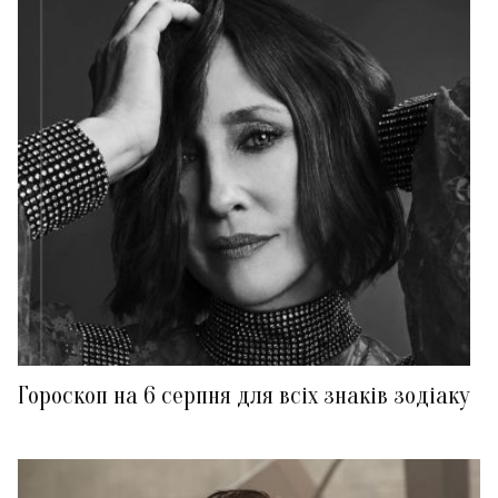
Гороскоп на 6 серпня для всіх знаків зодіаку