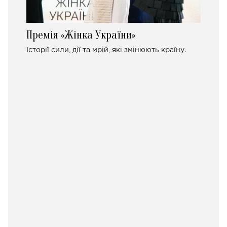
Премія «Жінка України»
Історії сили, дії та мрій, які змінюють країну.