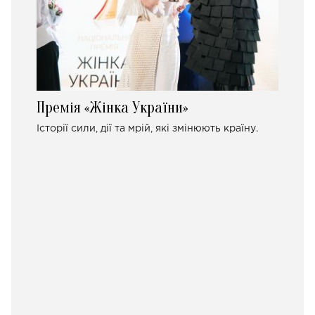
Премія «Жінка України»
Історії сили, дії та мрій, які змінюють країну.