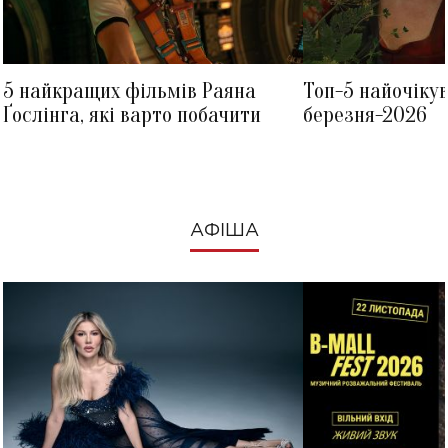
5 найкращих фільмів Раяна
Топ-5 найочіку
Ґослінга, які варто побачити
березня-2026
АФІША