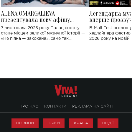
ALENA OMARGALIEVA
Легендарна му
презентувала нову афішу
вперше прозвуч
великого концерту в Палаці
Україні: де від
7 листопада 2026 року Палац спорту
B-Mall Fest оголош
спорту
стане місцем великої музичної історії —
хедлайнера фестива
«Не пʼяна — закохана», саме так
2026 року на новій т
символічно названо майбутній концерт
stage відбудеться у
ALENA OMARGALIEVA.
ENIGMA VOICES' OR
ПРО НАС
КОНТАКТИ
РЕКЛАМА НА САЙТІ
НОВИНИ
ЗІРКИ
КРАСА
ПОДІЇ