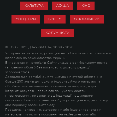
КУЛЬТУРА
АФІША
КІНО
СПЕЦТЕМИ
БІЗНЕС
ОБКЛАДИНКИ
КОЛУМНІСТИ
© ТОВ «ЕДІМЕДІА-УКРАЇНА», 2008 - 2026
Усі права на матеріали, розміщені на сайті viva.ua, охороняються
відповідно до законодавства України.
Використання матеріалів Сайту viva.ua в оригінальному розмірі
(в повному обсязі) без письмового дозволу редакції
забороняється.
Дозволяється републікація та цитування статей обсягом не
більше 250 знаків для одного інформаційного матеріалу, з
обов'язковим зазначенням посилання на джерело, а для
Інтернет-ресурсів – пряме для пошукових систем
гіперпосилання, не закрите від індексації пошуковими
системами. Гіперпосилання має бути розміщене в підзаголовку
або першому абзаці матеріалу.
Передрук, копіювання, відтворення або інше використання
матеріалів, які містять посилання на rexfeatures.com або