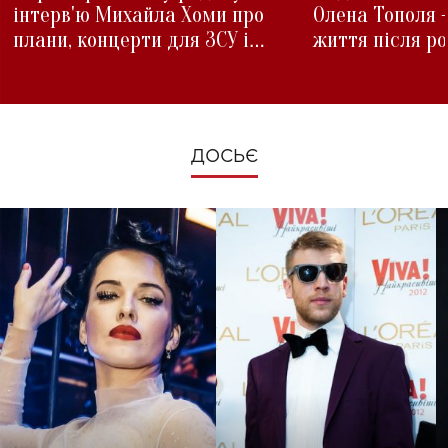
інтерв'ю Михайла Хоми про
Олена Тополя 
плани, концерти для ЗСУ і
життя після р
зміни під час війни
ДОСЬЄ