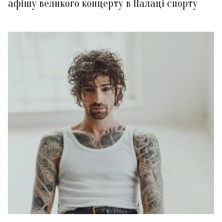
афішу великого концерту в Палаці спорту