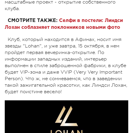
масштабные проект - открытие собственного
клуба.
СМОТРИТЕ ТАКЖЕ:
Селфи в постели: Линдси
Лохан соблазняет поклонников новыми фото
Клуб, который находится в Афинах, носит имя
звезды "Lohan", и уже завтра, 15 октября, в нем
пройдет первая вечеринка-открытие. По
информации западных изданий, интерьер
выполнен в стиле заброшенной фабрики, в клубе
будет VIP-зона и даже VVIP (Very Very Important
Person). Что ж, не сомневаемся, что в заведении
такой зажигательной красотки, как Линдси Лохан,
будет поистине весело!