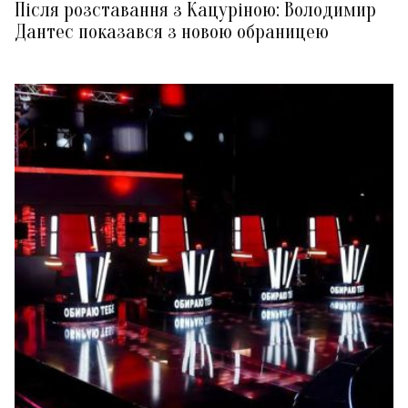
Після розставання з Кацуріною: Володимир
Дантес показався з новою обраницею