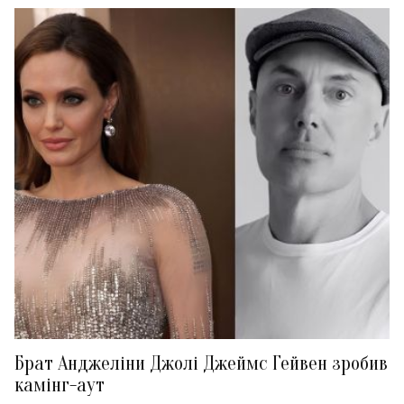
Брат Анджеліни Джолі Джеймс Гейвен зробив
камінг-аут