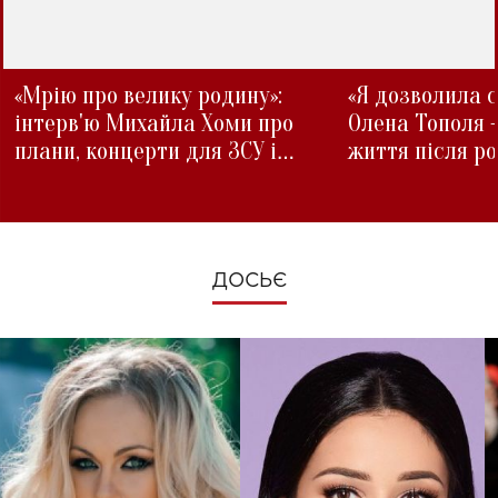
«Мрію про велику родину»:
«Я дозволила с
інтерв'ю Михайла Хоми про
Олена Тополя 
плани, концерти для ЗСУ і
життя після р
зміни під час війни
ДОСЬЄ