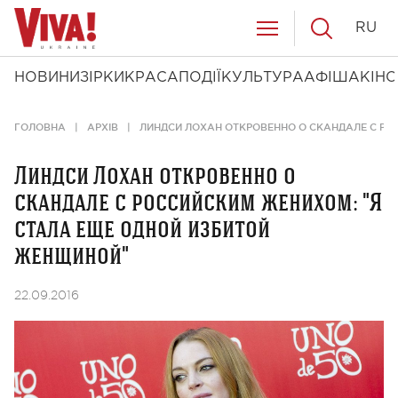
RU
НОВИНИ
ЗІРКИ
КРАСА
ПОДІЇ
КУЛЬТУРА
АФІША
КІНО
ГОЛОВНА
АРХІВ
ЛИНДСИ ЛОХАН ОТКРОВЕННО О СКАНДАЛЕ С РО
Линдси Лохан откровенно о
скандале с российским женихом: "Я
стала еще одной избитой
женщиной"
22.09.2016