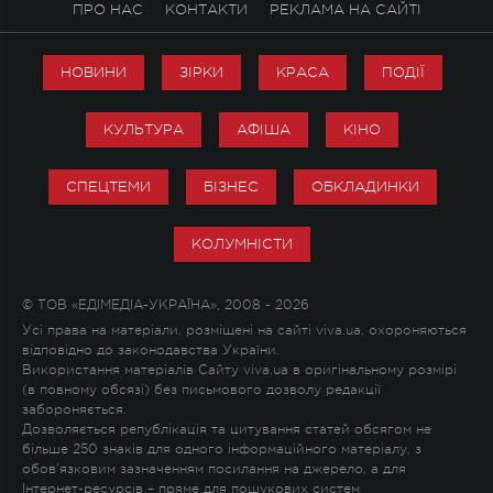
ПРО НАС
КОНТАКТИ
РЕКЛАМА НА САЙТІ
НОВИНИ
ЗІРКИ
КРАСА
ПОДІЇ
КУЛЬТУРА
АФІША
КІНО
СПЕЦТЕМИ
БІЗНЕС
ОБКЛАДИНКИ
КОЛУМНІСТИ
© ТОВ «ЕДІМЕДІА-УКРАЇНА», 2008 - 2026
Усі права на матеріали, розміщені на сайті viva.ua, охороняються
відповідно до законодавства України.
Використання матеріалів Сайту viva.ua в оригінальному розмірі
(в повному обсязі) без письмового дозволу редакції
забороняється.
Дозволяється републікація та цитування статей обсягом не
більше 250 знаків для одного інформаційного матеріалу, з
обов'язковим зазначенням посилання на джерело, а для
Інтернет-ресурсів – пряме для пошукових систем