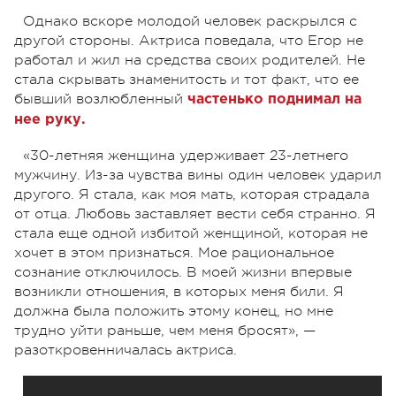
Однако вскоре молодой человек раскрылся с
другой стороны. Актриса поведала, что Егор не
работал и жил на средства своих родителей. Не
стала скрывать знаменитость и тот факт, что ее
бывший возлюбленный
частенько поднимал на
нее руку.
«30-летняя женщина удерживает 23-летнего
мужчину. Из-за чувства вины один человек ударил
другого. Я стала, как моя мать, которая страдала
от отца. Любовь заставляет вести себя странно. Я
стала еще одной избитой женщиной, которая не
хочет в этом признаться. Мое рациональное
сознание отключилось. В моей жизни впервые
возникли отношения, в которых меня били. Я
должна была положить этому конец, но мне
трудно уйти раньше, чем меня бросят», —
разоткровенничалась актриса.