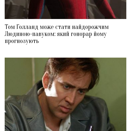
Том Голланд може стати найдорожчим
Людиною-павуком: який гонорар йому
прогнозують