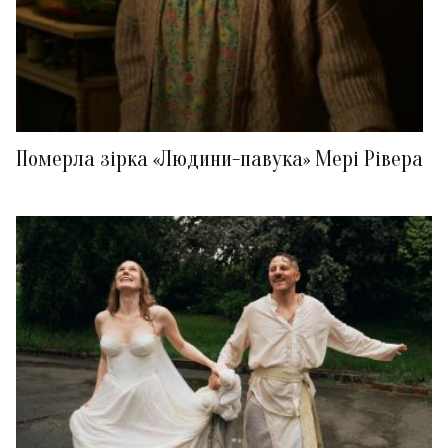
Померла зірка «Людини-павука» Мері Рівера