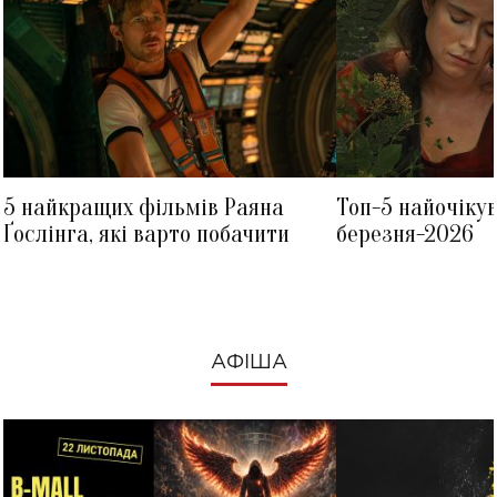
5 найкращих фільмів Раяна
Топ-5 найочіку
Ґослінга, які варто побачити
березня-2026
АФІША