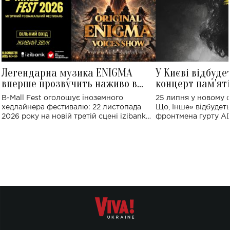
Легендарна музика ENIGMA
У Києві відбуде
вперше прозвучить наживо в
концерт пам'ят
Україні: де відбудеться концерт
Клименка: понад
B-Mall Fest оголошує іноземного
25 липня у новому o
виконають пісн
хедлайнера фестивалю: 22 листопада
Що, Інше» відбудеть
2026 року на новій третій сцені izibank
фронтмена гурту A
stage відбудеться українська прем'єра
Клименка. Це буде 
ENIGMA VOICES' ORIGINAL LIVE SHOW.
вечір, присвячений 
творчість стала си
справжньої любові д