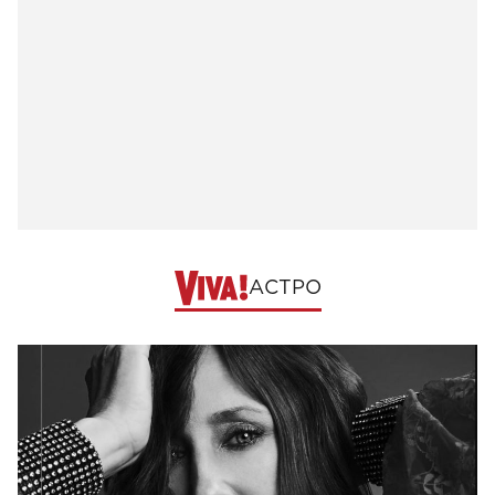
АСТРО