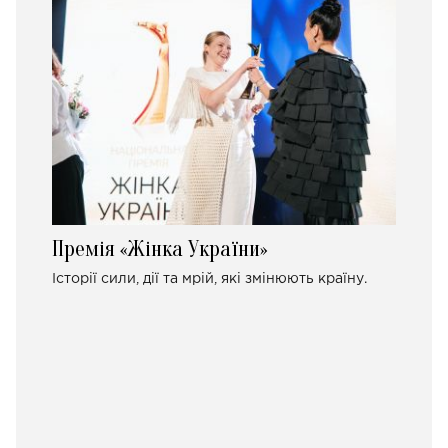
Премія «Жінка України»
Історії сили, дії та мрій, які змінюють країну.