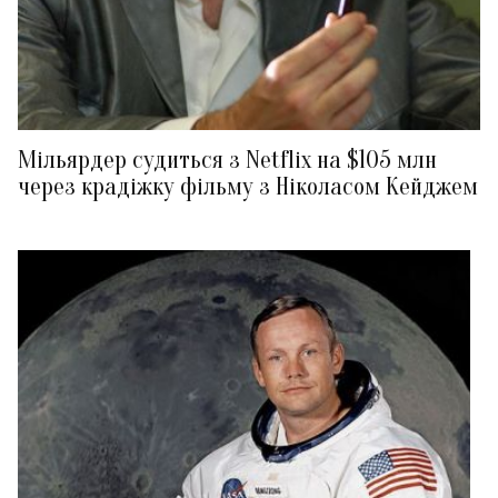
Мільярдер судиться з Netflix на $105 млн
через крадіжку фільму з Ніколасом Кейджем