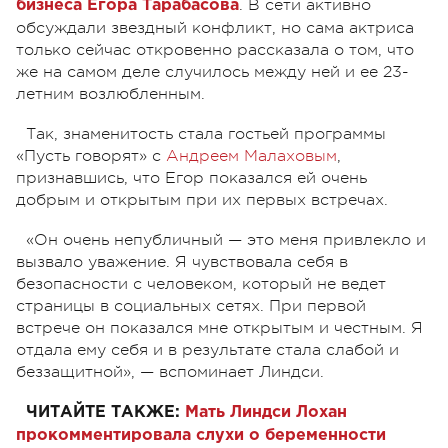
. В сети активно
бизнеса Егора Тарабасова
обсуждали звездный конфликт, но сама актриса
только сейчас откровенно рассказала о том, что
же на самом деле случилось между ней и ее 23-
летним возлюбленным.
Так, знаменитость стала гостьей программы
«Пусть говорят» с
Андреем Малаховым
,
признавшись, что Егор показался ей очень
добрым и открытым при их первых встречах.
«Он очень непубличный — это меня привлекло и
вызвало уважение. Я чувствовала себя в
безопасности с человеком, который не ведет
страницы в социальных сетях. При первой
встрече он показался мне открытым и честным. Я
отдала ему себя и в результате стала слабой и
беззащитной», — вспоминает Линдси.
ЧИТАЙТЕ ТАКЖЕ:
Мать Линдси Лохан
прокомментировала слухи о беременности