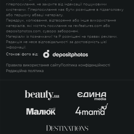
гіперпосилання, не закрите від індексації пошуковими
системами. Гіперпосилання має бути розміщене в підзаголовку
або першому абзаці матеріалу.
Передрук, копіювання, відтворення або інше використання
матеріалів, які містять посилання на rexfeatures.com або
depositphotos.com, суворо заборонені.
Матеріали із позначками
!
та
P
розміщені на правах реклами.
Редакція не несе відповідальності за достовірність цієї
інформації.
Стокові фото від:
Правила використання сайту
Політика конфіденційності
Редакційна політика