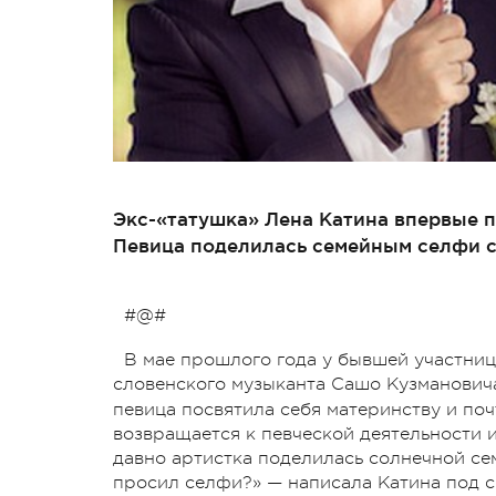
Экс-«татушка» Лена Катина впервые п
Певица поделилась семейным селфи с
#@#
В мае прошлого года у бывшей участницы
словенского музыканта Сашо Кузманович
певица посвятила себя материнству и поч
возвращается к певческой деятельности и
давно артистка поделилась солнечной се
просил селфи?» — написала Катина под 