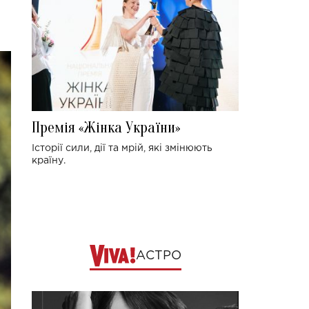
Премія «Жінка України»
Історії сили, дії та мрій, які змінюють
країну.
АСТРО