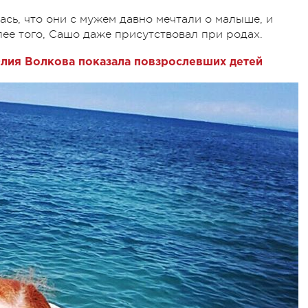
лась, что они с мужем давно мечтали о малыше, и
ее того, Сашо даже присутствовал при родах.
лия Волкова показала повзрослевших детей