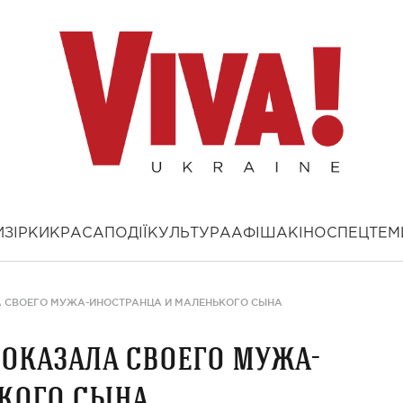
И
ЗІРКИ
КРАСА
ПОДІЇ
КУЛЬТУРА
АФІША
КІНО
СПЕЦТЕМ
А СВОЕГО МУЖА-ИНОСТРАНЦА И МАЛЕНЬКОГО СЫНА
показала своего мужа-
ького сына