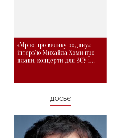
«Мрію про велику родину»:
інтерв'ю Михайла Хоми про
плани, концерти для ЗСУ і
зміни під час війни
ДОСЬЄ