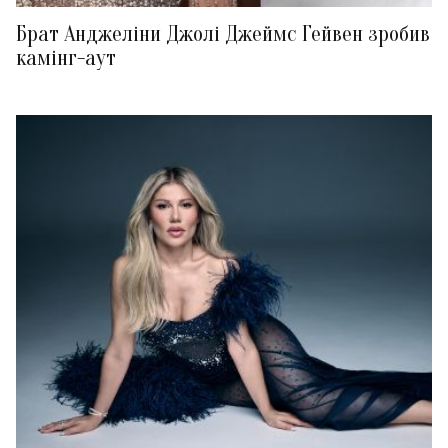
Брат Анджеліни Джолі Джеймс Гейвен зробив
камінг-аут