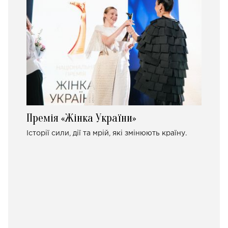
Премія «Жінка України»
Історії сили, дії та мрій, які змінюють країну.