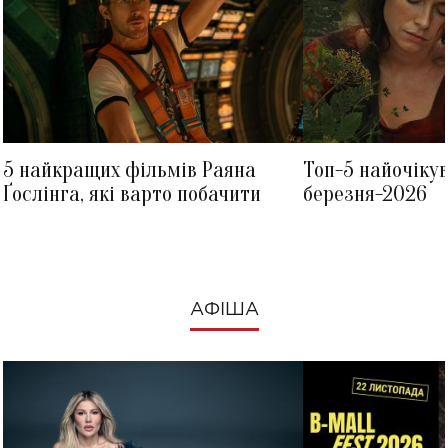
5 найкращих фільмів Раяна
Топ-5 найочіку
Ґослінга, які варто побачити
березня-2026
АФІША