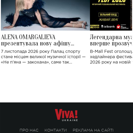
ALENA OMARGALIEVA
Легендарна му
презентувала нову афішу
вперше прозвуч
великого концерту в Палаці
Україні: де від
7 листопада 2026 року Палац спорту
B-Mall Fest оголош
спорту
стане місцем великої музичної історії —
хедлайнера фестива
«Не пʼяна — закохана», саме так
2026 року на новій т
символічно названо майбутній концерт
stage відбудеться у
ALENA OMARGALIEVA.
ENIGMA VOICES' OR
ПРО НАС
КОНТАКТИ
РЕКЛАМА НА САЙТІ