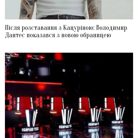
Після розставання з Кацуріною: Володимир
Дантес показався з новою обраницею