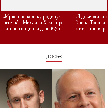
«Мрію про велику родину»:
«Я дозволила с
інтерв'ю Михайла Хоми про
Олена Тополя 
плани, концерти для ЗСУ і
життя після р
зміни під час війни
ДОСЬЄ