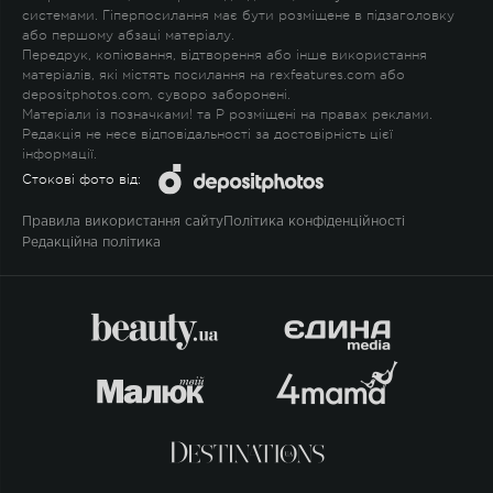
системами. Гіперпосилання має бути розміщене в підзаголовку
або першому абзаці матеріалу.
Передрук, копіювання, відтворення або інше використання
матеріалів, які містять посилання на rexfeatures.com або
depositphotos.com, суворо заборонені.
Матеріали із позначками
!
та
P
розміщені на правах реклами.
Редакція не несе відповідальності за достовірність цієї
інформації.
Стокові фото від:
Правила використання сайту
Політика конфіденційності
Редакційна політика