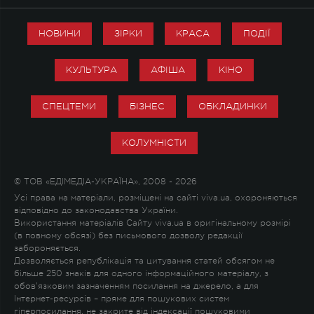
НОВИНИ
ЗІРКИ
КРАСА
ПОДІЇ
КУЛЬТУРА
АФІША
КІНО
СПЕЦТЕМИ
БІЗНЕС
ОБКЛАДИНКИ
КОЛУМНІСТИ
© ТОВ «ЕДІМЕДІА-УКРАЇНА», 2008 - 2026
Усі права на матеріали, розміщені на сайті viva.ua, охороняються
відповідно до законодавства України.
Використання матеріалів Сайту viva.ua в оригінальному розмірі
(в повному обсязі) без письмового дозволу редакції
забороняється.
Дозволяється републікація та цитування статей обсягом не
більше 250 знаків для одного інформаційного матеріалу, з
обов'язковим зазначенням посилання на джерело, а для
Інтернет-ресурсів – пряме для пошукових систем
гіперпосилання, не закрите від індексації пошуковими