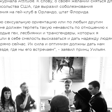
урнала Attitude. К слову, о своем желании сняться д
осольства США, где выразил соболезнования
ния на гей-клуб в Орландо, штат Флорида.
вою сексуальную ориентацию или по любым другим
 не должен терпеть такую ненависть по отношению к
одые геи, лесбиянки и трансгендеры, которых я
шли в себе смелость высказаться и дать надежду людя
прямо сейчас. Их сила и оптимизм должны дать нам
зде, где мы его встречаем", - заявил принц Уильям.