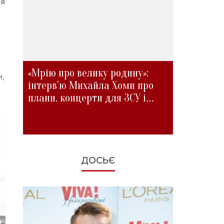
ля
«Мрію про велику родину»:
м,
інтерв'ю Михайла Хоми про
плани, концерти для ЗСУ і
зміни під час війни
ДОСЬЄ