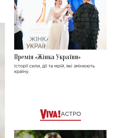
Премія «Жінка України»
Історії сили, дії та мрій, які змінюють
країну.
АСТРО