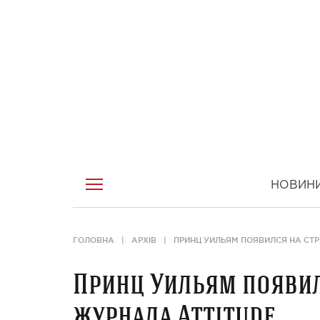
НОВИН
ГОЛОВНА
АРХІВ
ПРИНЦ УИЛЬЯМ ПОЯВИЛСЯ НА СТ
Принц Уильям появил
журнала Attitude