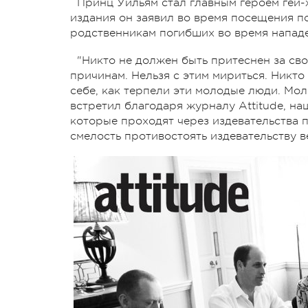
Принц Уильям стал главным героем гей-ж
издания он заявил во время посещения п
родственникам погибших во время нападе
"Никто не должен быть притеснен за с
причинам. Нельзя с этим мириться. Никто
себе, как терпели эти молодые люди. Мол
встретил благодаря журналу Attitude, на
которые проходят через издевательства 
смелость противостоять издевательству ве